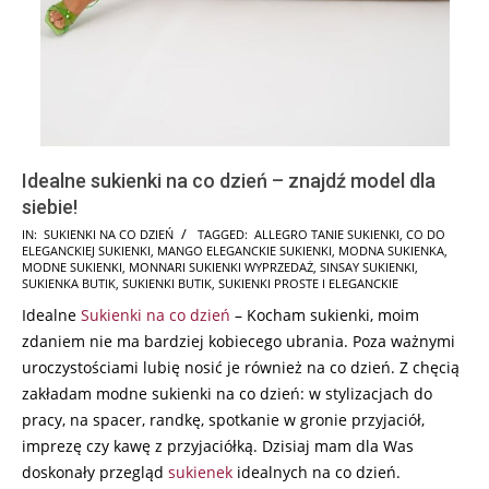
Idealne sukienki na co dzień – znajdź model dla
siebie!
2025-
IN:
SUKIENKI NA CO DZIEŃ
TAGGED:
ALLEGRO TANIE SUKIENKI
,
CO DO
ELEGANCKIEJ SUKIENKI
,
MANGO ELEGANCKIE SUKIENKI
,
MODNA SUKIENKA
,
06-
MODNE SUKIENKI
,
MONNARI SUKIENKI WYPRZEDAŻ
,
SINSAY SUKIENKI
,
06
SUKIENKA BUTIK
,
SUKIENKI BUTIK
,
SUKIENKI PROSTE I ELEGANCKIE
Idealne
Sukienki na co dzień
– Kocham sukienki, moim
zdaniem nie ma bardziej kobiecego ubrania. Poza ważnymi
uroczystościami lubię nosić je również na co dzień. Z chęcią
zakładam modne sukienki na co dzień: w stylizacjach do
pracy, na spacer, randkę, spotkanie w gronie przyjaciół,
imprezę czy kawę z przyjaciółką. Dzisiaj mam dla Was
doskonały przegląd
sukienek
idealnych na co dzień.