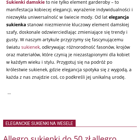
Sukienki damskie
to nie tylko element garderoby – to
manifestacja kobiecej elegancji, wyrażenie indywidualności i
niezwykła uniwersalność w świecie mody. Od lat
elegancja
sukienka
stanowi niezmiennie kluczowy element damskiej
szafy, doskonale odzwierciedlając zmieniające się trendy i
gusty. W naszym artykule przyjrzymy się fascynującemu
światu
sukienek
, odkrywając różnorodność fasonów, krojów
oraz materiałów, które czynią je niezastąpionymi dla kobiet
w każdym wieku i stylu. Przygotuj się na podróż po
królestwie sukienek, gdzie elegancja spotyka się z wygodą, a
każda z nas znajdzie coś, co podkreśli jej unikalną urodę.
…
ELEGANCKIE SUKIENKI NA WESELE
Allegro sukienki do 50 zł
allegro