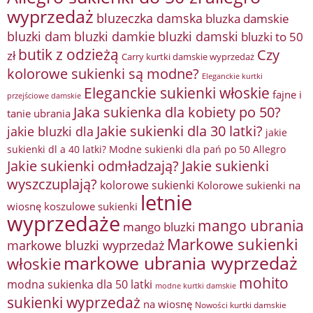
wyprzedaż
bluzeczka damska
bluzka damskie
bluzki damkie
bluzki dam
bluzki damski
bluzki to 50
butik z odzieżą
Czy
zł
Carry kurtki damskie wyprzedaż
kolorowe sukienki są modne?
Eleganckie kurtki
Eleganckie sukienki włoskie
fajne i
przejściowe damskie
Jaka sukienka dla kobiety po 50?
tanie ubrania
Jakie sukienki dla 30 latki?
jakie bluzki dla
jakie
sukienki dl a 40 latki? Modne sukienki dla pań po 50 Allegro
Jakie sukienki odmładzają?
Jakie sukienki
wyszczuplają?
kolorowe sukienki
Kolorowe sukienki na
letnie
wiosnę
koszulowe sukienki
wyprzedaże
mango ubrania
mango bluzki
Markowe sukienki
markowe bluzki wyprzedaż
markowe ubrania wyprzedaż
włoskie
mohito
modna sukienka dla 50 latki
modne kurtki damskie
sukienki wyprzedaż
na wiosnę
Nowości kurtki damskie