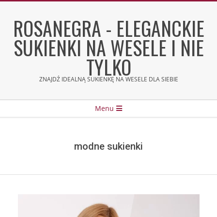
Skip
to
ROSANEGRA - ELEGANCKIE
content
SUKIENKI NA WESELE I NIE
TYLKO
ZNAJDŹ IDEALNĄ SUKIENKĘ NA WESELE DLA SIEBIE
Secondary
Menu
Navigation
Menu
modne sukienki