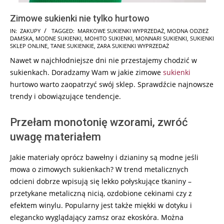
Zimowe sukienki nie tylko hurtowo
2025-
IN:
ZAKUPY
TAGGED:
MARKOWE SUKIENKI WYPRZEDAŻ
,
MODNA ODZIEŻ
DAMSKA
,
MODNE SUKIENKI
,
MOHITO SUKIENKI
,
MONNARI SUKIENKI
,
SUKIENKI
10-
SKLEP ONLINE
,
TANIE SUKIENKIE
,
ZARA SUKIENKI WYPRZEDAŻ
19
Nawet w najchłodniejsze dni nie przestajemy chodzić w
sukienkach. Doradzamy Wam w jakie zimowe
sukienki
hurtowo warto
zaopatrzyć swój sklep. Sprawdźcie najnowsze
trendy i obowiązujące tendencje.
Przełam monotonię wzorami, zwróć
uwagę materiałem
Jakie materiały oprócz bawełny i dzianiny są modne jeśli
mowa o zimowych sukienkach? W trend metalicznych
odcieni dobrze wpisują się lekko połyskujące tkaniny –
przetykane metaliczną nicią, ozdobione cekinami czy z
efektem winylu. Popularny jest także miękki w dotyku i
elegancko wyglądający zamsz oraz ekoskóra. Można