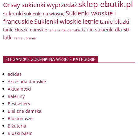
sklep ebutik.pl
Orsay sukienki wyprzedaż
Sukienki włoskie i
sukienki
sukienki na wiosnę
francuskie
Sukienki włoskie letnie
tanie bluzki
tanie sukienki dla 50
tanie ciuszki damskie
tanie kurtki damskie
latki
Tanie ubrania
ELEGANCKIE SUKIENKI NA WESELE KATEGORIE
adidas
Akcesoria damskie
Aktualności
Baleriny
Bestsellery
Bielizna damska
Biustonosze
Biżuteria
Bluzki basic