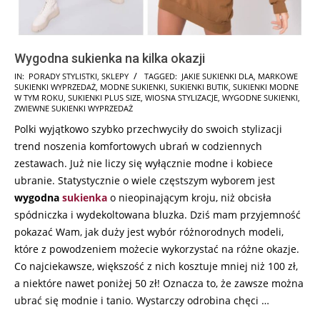
Wygodna sukienka na kilka okazji
2025-
IN:
PORADY STYLISTKI
,
SKLEPY
TAGGED:
JAKIE SUKIENKI DLA
,
MARKOWE
SUKIENKI WYPRZEDAŻ
,
MODNE SUKIENKI
,
SUKIENKI BUTIK
,
SUKIENKI MODNE
03-
W TYM ROKU
,
SUKIENKI PLUS SIZE
,
WIOSNA STYLIZACJE
,
WYGODNE SUKIENKI
,
04
ZWIEWNE SUKIENKI WYPRZEDAŻ
Polki wyjątkowo szybko przechwyciły do swoich stylizacji
trend noszenia komfortowych ubrań w codziennych
zestawach. Już nie liczy się wyłącznie modne i kobiece
ubranie. Statystycznie o wiele częstszym wyborem jest
wygodna
sukienka
o nieopinającym kroju, niż obcisła
spódniczka i wydekoltowana bluzka. Dziś mam przyjemność
pokazać Wam, jak duży jest wybór różnorodnych modeli,
które z powodzeniem możecie wykorzystać na różne okazje.
Co najciekawsze, większość z nich kosztuje mniej niż 100 zł,
a niektóre nawet poniżej 50 zł! Oznacza to, że zawsze można
ubrać się modnie i tanio. Wystarczy odrobina chęci …