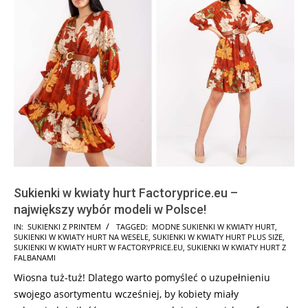
Sukienki w kwiaty hurt Factoryprice.eu –
największy wybór modeli w Polsce!
2025-
IN:
SUKIENKI Z PRINTEM
TAGGED:
MODNE SUKIENKI W KWIATY HURT
,
SUKIENKI W KWIATY HURT NA WESELE
,
SUKIENKI W KWIATY HURT PLUS SIZE
,
08-
SUKIENKI W KWIATY HURT W FACTORYPRICE.EU
,
SUKIENKI W KWIATY HURT Z
22
FALBANAMI
Wiosna tuż-tuż! Dlatego warto pomyśleć o uzupełnieniu
swojego asortymentu wcześniej, by kobiety miały