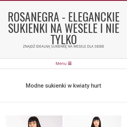
Skip
to
ROSANEGRA - ELEGANCKIE
content
SUKIENKI NA WESELE I NIE
TYLKO
ZNAJDŹ IDEALNĄ SUKIENKĘ NA WESELE DLA SIEBIE
Secondary
Menu
Navigation
Menu
Modne sukienki w kwiaty hurt