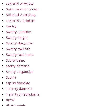
sukienki w kwiaty
Sukienki wieczorowe
Sukienki z koronką
sukienki z printem
swetry
Swetry damskie
Swetry długie
Swetry klasyczne
Swetry oversize
Swetry rozpinane
Szorty basic
szorty damskie
Szorty eleganckie
Szpilki
szpilki damskie
T-shirty damskie
T-shirty z nadrukiem
tiktok
tiktok trends