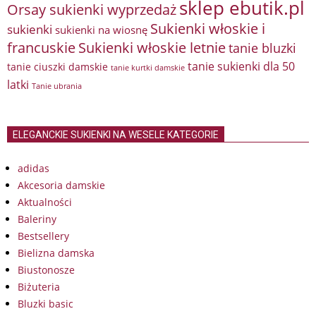
sklep ebutik.pl
Orsay sukienki wyprzedaż
Sukienki włoskie i
sukienki
sukienki na wiosnę
francuskie
Sukienki włoskie letnie
tanie bluzki
tanie sukienki dla 50
tanie ciuszki damskie
tanie kurtki damskie
latki
Tanie ubrania
ELEGANCKIE SUKIENKI NA WESELE KATEGORIE
adidas
Akcesoria damskie
Aktualności
Baleriny
Bestsellery
Bielizna damska
Biustonosze
Biżuteria
Bluzki basic