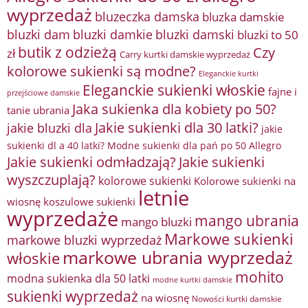
wyprzedaż
bluzeczka damska
bluzka damskie
bluzki damkie
bluzki dam
bluzki damski
bluzki to 50
butik z odzieżą
Czy
zł
Carry kurtki damskie wyprzedaż
kolorowe sukienki są modne?
Eleganckie kurtki
Eleganckie sukienki włoskie
fajne i
przejściowe damskie
Jaka sukienka dla kobiety po 50?
tanie ubrania
Jakie sukienki dla 30 latki?
jakie bluzki dla
jakie
sukienki dl a 40 latki? Modne sukienki dla pań po 50 Allegro
Jakie sukienki odmładzają?
Jakie sukienki
wyszczuplają?
kolorowe sukienki
Kolorowe sukienki na
letnie
wiosnę
koszulowe sukienki
wyprzedaże
mango ubrania
mango bluzki
Markowe sukienki
markowe bluzki wyprzedaż
markowe ubrania wyprzedaż
włoskie
mohito
modna sukienka dla 50 latki
modne kurtki damskie
sukienki wyprzedaż
na wiosnę
Nowości kurtki damskie