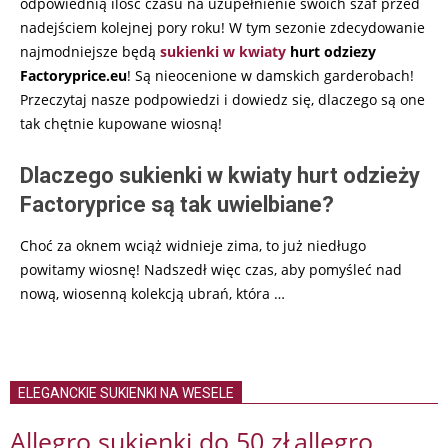
odpowiednią ilość czasu na uzupełnienie swoich szaf przed
nadejściem kolejnej pory roku! W tym sezonie zdecydowanie
najmodniejsze będą
sukienki w kwiaty
hurt odziezy
Factoryprice.eu
! Są nieocenione w damskich garderobach!
Przeczytaj nasze podpowiedzi i dowiedz się, dlaczego są one
tak chętnie kupowane wiosną!
Dlaczego sukienki w kwiaty hurt odzieży
Factoryprice są tak uwielbiane?
Choć za oknem wciąż widnieje zima, to już niedługo
powitamy wiosnę! Nadszedł więc czas, aby pomyśleć nad
nową, wiosenną kolekcją ubrań, która
…
ELEGANCKIE SUKIENKI NA WESELE
Allegro sukienki do 50 zł
allegro