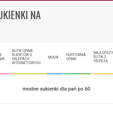
UKIENKI NA
BUTIK OPINIE
NAJLEPSZ
E
KLIENTÓW O
HURTOWNIA
BUTIK Z
MODA
NIA
SKLEPACH
OPINIE
ODZIEŻĄ
INTERNETOWYCH
modne sukienki dla pań po 60