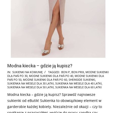
Modna kiecka – gdzie ją kupisz?
2025-
IN:
SUKIENKI NA KOMUNIĘ
TAGGED:
BON P
,
BON PRIX
,
MODNE SUKIENKI
DLA PAŃ PO 30
,
MODNE SUKIENKI DLA PAŃ PO 40
,
MODNE SUKIENKI DLA
08-
PAŃ PO 50
,
MODNE SUKIENKI DLA PAŃ PO 60
,
SHEINSIDE SUKIENKI
,
13
SUKIENKA NA WESELE DLA 30 LATKI
,
SUKIENKA NA WESELE DLA 40 LATKI
,
SUKIENKA NA WESELE DLA 50 LATKI
,
SUKIENKA NA WESELE DLA 60 LATKI
Modna kiecka – gdzie ją kupisz? Sprawdź najnowsze
sukienki od eButik! Sukienka to obowiązkowy element w
garderobie każdej kobiety. Niezależnie od okazji – czy to
spotkanie z przyjaciółmi, wyjście do pracy, randka czy