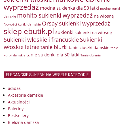
wyprzedaż
modna sukienka dla 50 latki
modne kurtki
mohito sukienki wyprzedaż
na wiosnę
damskie
Orsay sukienki wyprzedaż
Nowości kurtki damskie
sklep ebutik.pl
sukienki
sukienki na wiosnę
Sukienki włoskie i francuskie
Sukienki
włoskie letnie
tanie bluzki
tanie ciuszki damskie
tanie
tanie sukienki dla 50 latki
kurtki damskie
Tanie ubrania
ELEGANCKIE SUKIENKI NA WESELE KATEGORIE
adidas
Akcesoria damskie
Aktualności
Baleriny
Bestsellery
Bielizna damska