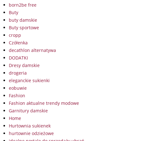
born2be free
Buty
buty damskie
Buty sportowe
cropp
Czółenka
decathlon alternatywa
DODATKI
Dresy damskie
drogeria
eleganckie sukienki
eobuwie
Fashion
Fashion aktualne trendy modowe
Garnitury damskie
Home
Hurtownia sukienek
hurtownie odzieżowe
idealne portale do sprzedaży ubrań