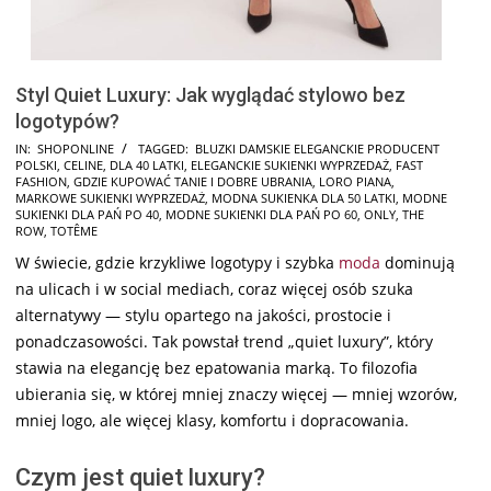
Styl Quiet Luxury: Jak wyglądać stylowo bez
logotypów?
2026-
IN:
SHOPONLINE
TAGGED:
BLUZKI DAMSKIE ELEGANCKIE PRODUCENT
POLSKI
,
CELINE
,
DLA 40 LATKI
,
ELEGANCKIE SUKIENKI WYPRZEDAŻ
,
FAST
02-
FASHION
,
GDZIE KUPOWAĆ TANIE I DOBRE UBRANIA
,
LORO PIANA
,
24
MARKOWE SUKIENKI WYPRZEDAŻ
,
MODNA SUKIENKA DLA 50 LATKI
,
MODNE
SUKIENKI DLA PAŃ PO 40
,
MODNE SUKIENKI DLA PAŃ PO 60
,
ONLY
,
THE
ROW
,
TOTÊME
W świecie, gdzie krzykliwe logotypy i szybka
moda
dominują
na ulicach i w social mediach, coraz więcej osób szuka
alternatywy — stylu opartego na jakości, prostocie i
ponadczasowości. Tak powstał trend „quiet luxury”, który
stawia na elegancję bez epatowania marką. To filozofia
ubierania się, w której mniej znaczy więcej — mniej wzorów,
mniej logo, ale więcej klasy, komfortu i dopracowania.
Czym jest quiet luxury?