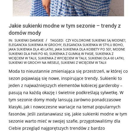
Jakie sukienki modne w tym sezonie – trendy z
domów mody
2026-
IN:
SUKIENKI DAMSKIE
TAGGED:
CZY KOLOROWE SUKIENKI SĄ MODNE?
,
ELEGANCKA SUKIENKA W GROCHY
,
ELEGANCKA SUKIENKA W STYLU BOHO
,
03-
JAKA SUKIENKA DLA 40 LATKI
,
JAKA SUKIENKA DLA KOBIETY PO 50?
,
MODNE
01
SUKIENKI DLA PAŃ PO 60
,
SUKIENKA Z GUMKĄ W PASIE
,
SUKIENKA Z
WCIĘCIEM W TALII
,
SUKIENKA Z WYCIĘCIEM W TALII
,
SUKIENKI DLA 60 LATKI
,
SUKIENKI W GROCHY NA WESELE
,
SUKIENKI Z WCIĘCIEM W TALII
Moda to nieustannie zmieniająca się przestrzeń, w której co
sezon pojawiają się nowe, inspirujące trendy. Sukienki to
jeden z najważniejszych elementów kobiecej garderoby –
pasują na każdą okazję i świetnie podkreślają sylwetkę. W
tym sezonie domy mody lansują zarówno ponadczasowe
klasyki, jak i nowoczesne wariacje na temat popularnych
fasonów. Jeśli zastanawiasz się, jakie sukienki modne w tym
sezonie warto mieć w swojej szafie, przygotowaliśmy dla
Ciebie przegląd najgorętszych trendów z bardzo