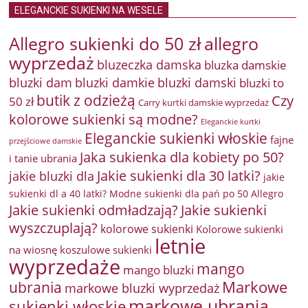
ELEGANCKIE SUKIENKI NA WESELE
Allegro sukienki do 50 zł
allegro
wyprzedaż
bluzeczka damska
bluzka damskie
bluzki damkie
bluzki dam
bluzki damski
bluzki to
butik z odzieżą
Czy
50 zł
Carry kurtki damskie wyprzedaż
kolorowe sukienki są modne?
Eleganckie kurtki
Eleganckie sukienki włoskie
fajne
przejściowe damskie
Jaka sukienka dla kobiety po 50?
i tanie ubrania
Jakie sukienki dla 30 latki?
jakie bluzki dla
jakie
sukienki dl a 40 latki? Modne sukienki dla pań po 50 Allegro
Jakie sukienki odmładzają?
Jakie sukienki
wyszczuplają?
kolorowe sukienki
Kolorowe sukienki
letnie
na wiosnę
koszulowe sukienki
wyprzedaże
mango
mango bluzki
Markowe
ubrania
markowe bluzki wyprzedaż
markowe ubrania
sukienki włoskie