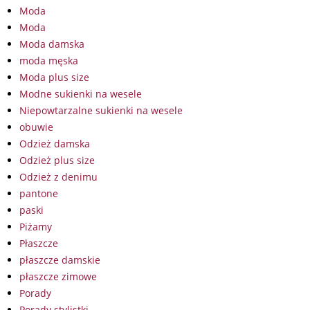
Moda
Moda
Moda damska
moda męska
Moda plus size
Modne sukienki na wesele
Niepowtarzalne sukienki na wesele
obuwie
Odzież damska
Odzież plus size
Odzież z denimu
pantone
paski
Piżamy
Płaszcze
płaszcze damskie
płaszcze zimowe
Porady
Porady stylistki