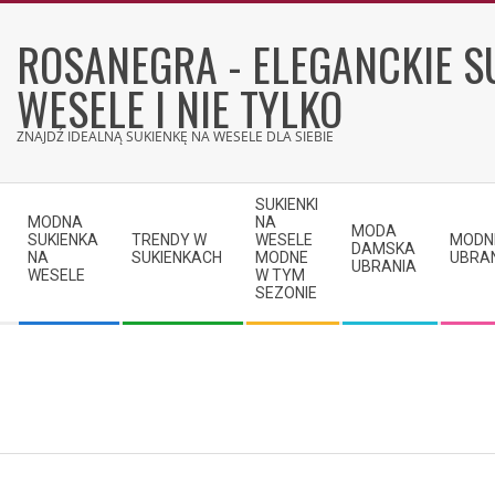
Skip
to
ROSANEGRA - ELEGANCKIE S
content
WESELE I NIE TYLKO
ZNAJDŹ IDEALNĄ SUKIENKĘ NA WESELE DLA SIEBIE
Secondary
SUKIENKI
Navigation
MODNA
NA
MODA
SUKIENKA
TRENDY W
WESELE
MODN
Menu
DAMSKA
NA
SUKIENKACH
MODNE
UBRA
UBRANIA
WESELE
W TYM
SEZONIE