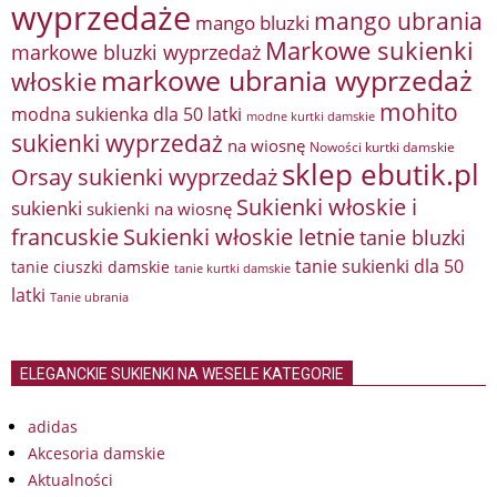
wyprzedaże
mango ubrania
mango bluzki
Markowe sukienki
markowe bluzki wyprzedaż
markowe ubrania wyprzedaż
włoskie
mohito
modna sukienka dla 50 latki
modne kurtki damskie
sukienki wyprzedaż
na wiosnę
Nowości kurtki damskie
sklep ebutik.pl
Orsay sukienki wyprzedaż
Sukienki włoskie i
sukienki
sukienki na wiosnę
francuskie
Sukienki włoskie letnie
tanie bluzki
tanie sukienki dla 50
tanie ciuszki damskie
tanie kurtki damskie
latki
Tanie ubrania
ELEGANCKIE SUKIENKI NA WESELE KATEGORIE
adidas
Akcesoria damskie
Aktualności