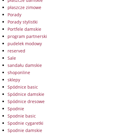
płaszcze damskie
płaszcze zimowe
Porady
Porady stylistki
Portfele damskie
program partnerski
pudelek modowy
reserved
Sale
sandału damskie
shoponline
sklepy
Spódnice basic
Spódnice damskie
Spódnice dresowe
Spodnie
Spodnie basic
Spodnie cygaretki
Spodnie damskie