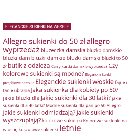
ELEGANCKIE SUKIENKI NA WESELE
Allegro sukienki do 50 zł
allegro
wyprzedaż
bluzeczka damska
bluzka damskie
bluzki damkie
bluzki dam
bluzki damski
bluzki to 50
butik z odzieżą
Czy
zł
Carry kurtki damskie wyprzedaż
kolorowe sukienki są modne?
Eleganckie kurtki
Eleganckie sukienki włoskie
fajne i
przejściowe damskie
Jaka sukienka dla kobiety po 50?
tanie ubrania
Jakie sukienki dla 30 latki?
jakie bluzki dla
jakie
sukienki dl a 40 latki? Modne sukienki dla pań po 50 Allegro
Jakie sukienki odmładzają?
Jakie sukienki
wyszczuplają?
kolorowe sukienki
Kolorowe sukienki na
letnie
wiosnę
koszulowe sukienki