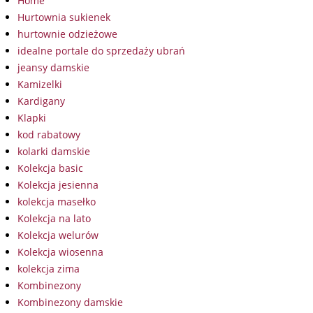
Home
Hurtownia sukienek
hurtownie odzieżowe
idealne portale do sprzedaży ubrań
jeansy damskie
Kamizelki
Kardigany
Klapki
kod rabatowy
kolarki damskie
Kolekcja basic
Kolekcja jesienna
kolekcja masełko
Kolekcja na lato
Kolekcja welurów
Kolekcja wiosenna
kolekcja zima
Kombinezony
Kombinezony damskie