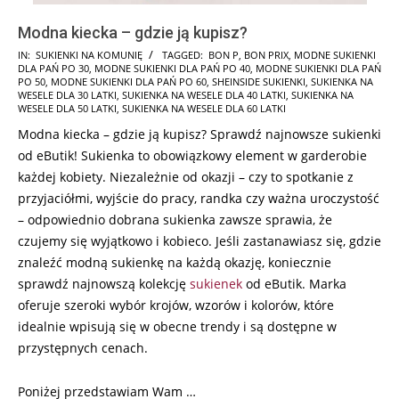
Modna kiecka – gdzie ją kupisz?
2025-
IN:
SUKIENKI NA KOMUNIĘ
TAGGED:
BON P
,
BON PRIX
,
MODNE SUKIENKI
DLA PAŃ PO 30
,
MODNE SUKIENKI DLA PAŃ PO 40
,
MODNE SUKIENKI DLA PAŃ
08-
PO 50
,
MODNE SUKIENKI DLA PAŃ PO 60
,
SHEINSIDE SUKIENKI
,
SUKIENKA NA
13
WESELE DLA 30 LATKI
,
SUKIENKA NA WESELE DLA 40 LATKI
,
SUKIENKA NA
WESELE DLA 50 LATKI
,
SUKIENKA NA WESELE DLA 60 LATKI
Modna kiecka – gdzie ją kupisz? Sprawdź najnowsze sukienki
od eButik! Sukienka to obowiązkowy element w garderobie
każdej kobiety. Niezależnie od okazji – czy to spotkanie z
przyjaciółmi, wyjście do pracy, randka czy ważna uroczystość
– odpowiednio dobrana sukienka zawsze sprawia, że
czujemy się wyjątkowo i kobieco. Jeśli zastanawiasz się, gdzie
znaleźć modną sukienkę na każdą okazję, koniecznie
sprawdź najnowszą kolekcję
sukienek
od eButik. Marka
oferuje szeroki wybór krojów, wzorów i kolorów, które
idealnie wpisują się w obecne trendy i są dostępne w
przystępnych cenach.
Poniżej przedstawiam Wam …