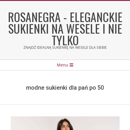
Skip
to
ROSANEGRA - ELEGANCKIE
content
SUKIENKI NA WESELE I NIE
TYLKO
ZNAJDŹ IDEALNĄ SUKIENKĘ NA WESELE DLA SIEBIE
Secondary
Menu
Navigation
Menu
modne sukienki dla pań po 50