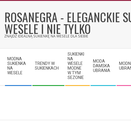
Skip
to
ROSANEGRA - ELEGANCKIE S
content
WESELE I NIE TYLKO
ZNAJDŹ IDEALNĄ SUKIENKĘ NA WESELE DLA SIEBIE
Secondary
SUKIENKI
Navigation
MODNA
NA
MODA
SUKIENKA
TRENDY W
WESELE
MODN
Menu
DAMSKA
NA
SUKIENKACH
MODNE
UBRA
UBRANIA
WESELE
W TYM
SEZONIE