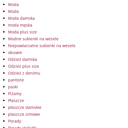
Moda
Moda
Moda damska
moda męska
Moda plus size
Modne sukienki na wesele
Niepowtarzalne sukienki na wesele
obuwie
Odzież damska
Odzież plus size
Odzież z denimu
pantone
paski
Piżamy
Płaszcze
płaszcze damskie
płaszcze zimowe
Porady
Porady stylistki