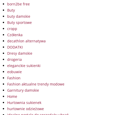
born2be free
Buty
buty damskie
Buty sportowe
cropp
Czółenka
decathlon alternatywa
DODATKI
Dresy damskie
drogeria
eleganckie sukienki
eobuwie
Fashion
Fashion aktualne trendy modowe
Garnitury damskie
Home
Hurtownia sukienek
hurtownie odzieżowe
idealne portale do sprzedaży ubrań