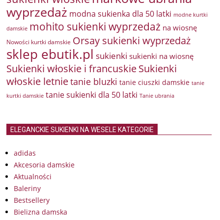
wyprzedaż
modna sukienka dla 50 latki
modne kurtki
mohito sukienki wyprzedaż
na wiosnę
damskie
Orsay sukienki wyprzedaż
Nowości kurtki damskie
sklep ebutik.pl
sukienki
sukienki na wiosnę
Sukienki włoskie i francuskie
Sukienki
włoskie letnie
tanie bluzki
tanie ciuszki damskie
tanie
tanie sukienki dla 50 latki
kurtki damskie
Tanie ubrania
ELEGANCKIE SUKIENKI NA WESELE KATEGORIE
adidas
Akcesoria damskie
Aktualności
Baleriny
Bestsellery
Bielizna damska