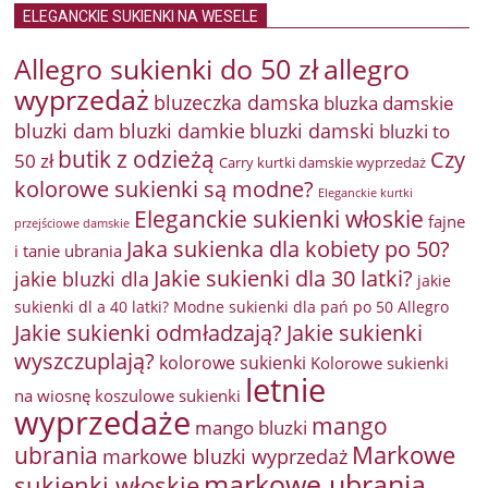
ELEGANCKIE SUKIENKI NA WESELE
Allegro sukienki do 50 zł
allegro
wyprzedaż
bluzeczka damska
bluzka damskie
bluzki damkie
bluzki dam
bluzki damski
bluzki to
butik z odzieżą
Czy
50 zł
Carry kurtki damskie wyprzedaż
kolorowe sukienki są modne?
Eleganckie kurtki
Eleganckie sukienki włoskie
fajne
przejściowe damskie
Jaka sukienka dla kobiety po 50?
i tanie ubrania
Jakie sukienki dla 30 latki?
jakie bluzki dla
jakie
sukienki dl a 40 latki? Modne sukienki dla pań po 50 Allegro
Jakie sukienki odmładzają?
Jakie sukienki
wyszczuplają?
kolorowe sukienki
Kolorowe sukienki
letnie
na wiosnę
koszulowe sukienki
wyprzedaże
mango
mango bluzki
Markowe
ubrania
markowe bluzki wyprzedaż
markowe ubrania
sukienki włoskie