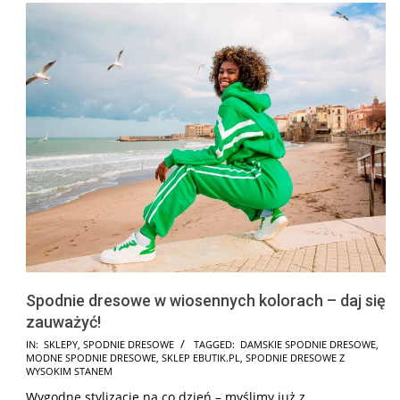
Spodnie dresowe w wiosennych kolorach – daj się
zauważyć!
2025-
IN:
SKLEPY
,
SPODNIE DRESOWE
TAGGED:
DAMSKIE SPODNIE DRESOWE
,
MODNE SPODNIE DRESOWE
,
SKLEP EBUTIK.PL
,
SPODNIE DRESOWE Z
03-
WYSOKIM STANEM
13
Wygodne stylizacje na co dzień – myślimy już z