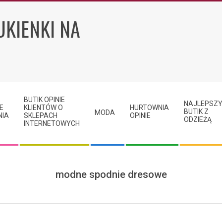
UKIENKI NA
BUTIK OPINIE
NAJLEPSZ
E
KLIENTÓW O
HURTOWNIA
BUTIK Z
MODA
NIA
SKLEPACH
OPINIE
ODZIEŻĄ
INTERNETOWYCH
modne spodnie dresowe