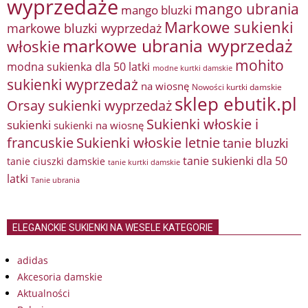
wyprzedaże
mango ubrania
mango bluzki
Markowe sukienki
markowe bluzki wyprzedaż
markowe ubrania wyprzedaż
włoskie
mohito
modna sukienka dla 50 latki
modne kurtki damskie
sukienki wyprzedaż
na wiosnę
Nowości kurtki damskie
sklep ebutik.pl
Orsay sukienki wyprzedaż
Sukienki włoskie i
sukienki
sukienki na wiosnę
francuskie
Sukienki włoskie letnie
tanie bluzki
tanie sukienki dla 50
tanie ciuszki damskie
tanie kurtki damskie
latki
Tanie ubrania
ELEGANCKIE SUKIENKI NA WESELE KATEGORIE
adidas
Akcesoria damskie
Aktualności