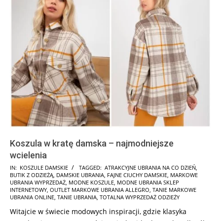
Koszula w kratę damska – najmodniejsze
wcielenia
2024-
IN:
KOSZULE DAMSKIE
TAGGED:
ATRAKCYJNE UBRANIA NA CO DZIEŃ
,
BUTIK Z ODZIEŻĄ
,
DAMSKIE UBRANIA
,
FAJNE CIUCHY DAMSKIE
,
MARKOWE
10-
UBRANIA WYPRZEDAŻ
,
MODNE KOSZULE
,
MODNE UBRANIA SKLEP
08
INTERNETOWY
,
OUTLET MARKOWE UBRANIA ALLEGRO
,
TANIE MARKOWE
UBRANIA ONLINE
,
TANIE UBRANIA
,
TOTALNA WYPRZEDAŻ ODZIEŻY
Witajcie w świecie modowych inspiracji, gdzie klasyka