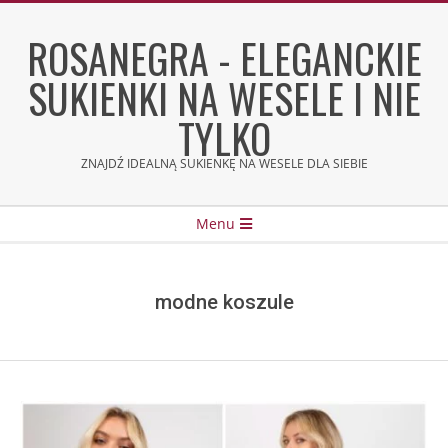
Skip
to
ROSANEGRA - ELEGANCKIE
content
SUKIENKI NA WESELE I NIE
TYLKO
ZNAJDŹ IDEALNĄ SUKIENKĘ NA WESELE DLA SIEBIE
Secondary
Menu
Navigation
Menu
modne koszule