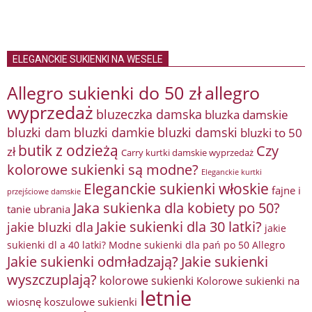
ELEGANCKIE SUKIENKI NA WESELE
Allegro sukienki do 50 zł
allegro
wyprzedaż
bluzeczka damska
bluzka damskie
bluzki damkie
bluzki dam
bluzki damski
bluzki to 50
butik z odzieżą
Czy
zł
Carry kurtki damskie wyprzedaż
kolorowe sukienki są modne?
Eleganckie kurtki
Eleganckie sukienki włoskie
fajne i
przejściowe damskie
Jaka sukienka dla kobiety po 50?
tanie ubrania
Jakie sukienki dla 30 latki?
jakie bluzki dla
jakie
sukienki dl a 40 latki? Modne sukienki dla pań po 50 Allegro
Jakie sukienki odmładzają?
Jakie sukienki
wyszczuplają?
kolorowe sukienki
Kolorowe sukienki na
letnie
wiosnę
koszulowe sukienki