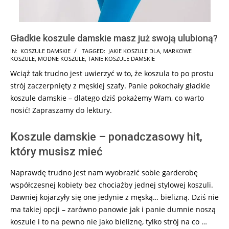
Gładkie koszule damskie masz już swoją ulubioną?
2024-
IN:
KOSZULE DAMSKIE
TAGGED:
JAKIE KOSZULE DLA
,
MARKOWE
KOSZULE
,
MODNE KOSZULE
,
TANIE KOSZULE DAMSKIE
09-
Wciąż tak trudno jest uwierzyć w to, że koszula to po prostu
08
strój zaczerpnięty z męskiej szafy. Panie pokochały gładkie
koszule damskie – dlatego dziś pokażemy Wam, co warto
nosić! Zapraszamy do lektury.
Koszule damskie – ponadczasowy hit,
który musisz mieć
Naprawdę trudno jest nam wyobrazić sobie garderobę
współczesnej kobiety bez chociażby jednej stylowej koszuli.
Dawniej kojarzyły się one jedynie z męską… bielizną. Dziś nie
ma takiej opcji – zarówno panowie jak i panie dumnie noszą
koszule i to na pewno nie jako bieliznę, tylko strój na co …