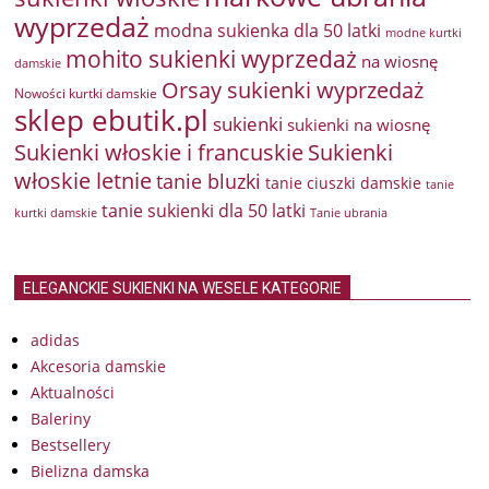
wyprzedaż
modna sukienka dla 50 latki
modne kurtki
mohito sukienki wyprzedaż
na wiosnę
damskie
Orsay sukienki wyprzedaż
Nowości kurtki damskie
sklep ebutik.pl
sukienki
sukienki na wiosnę
Sukienki włoskie i francuskie
Sukienki
włoskie letnie
tanie bluzki
tanie ciuszki damskie
tanie
tanie sukienki dla 50 latki
kurtki damskie
Tanie ubrania
ELEGANCKIE SUKIENKI NA WESELE KATEGORIE
adidas
Akcesoria damskie
Aktualności
Baleriny
Bestsellery
Bielizna damska