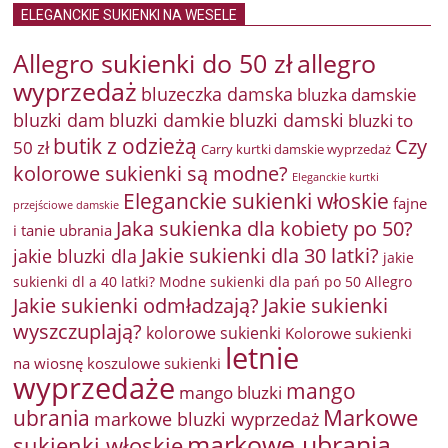
ELEGANCKIE SUKIENKI NA WESELE
Allegro sukienki do 50 zł
allegro
wyprzedaż
bluzeczka damska
bluzka damskie
bluzki damkie
bluzki dam
bluzki damski
bluzki to
butik z odzieżą
Czy
50 zł
Carry kurtki damskie wyprzedaż
kolorowe sukienki są modne?
Eleganckie kurtki
Eleganckie sukienki włoskie
fajne
przejściowe damskie
Jaka sukienka dla kobiety po 50?
i tanie ubrania
Jakie sukienki dla 30 latki?
jakie bluzki dla
jakie
sukienki dl a 40 latki? Modne sukienki dla pań po 50 Allegro
Jakie sukienki odmładzają?
Jakie sukienki
wyszczuplają?
kolorowe sukienki
Kolorowe sukienki
letnie
na wiosnę
koszulowe sukienki
wyprzedaże
mango
mango bluzki
Markowe
ubrania
markowe bluzki wyprzedaż
markowe ubrania
sukienki włoskie