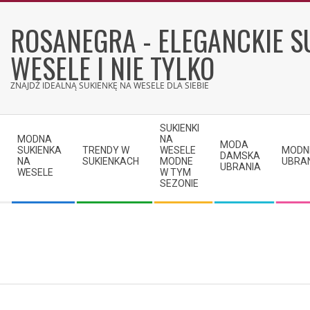
Skip
to
ROSANEGRA - ELEGANCKIE S
content
WESELE I NIE TYLKO
ZNAJDŹ IDEALNĄ SUKIENKĘ NA WESELE DLA SIEBIE
Secondary
SUKIENKI
Navigation
MODNA
NA
MODA
SUKIENKA
TRENDY W
WESELE
MODN
Menu
DAMSKA
NA
SUKIENKACH
MODNE
UBRA
UBRANIA
WESELE
W TYM
SEZONIE