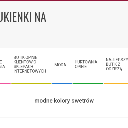
UKIENKI NA
BUTIK OPINIE
NAJLEPSZ
E
KLIENTÓW O
HURTOWNIA
BUTIK Z
MODA
NIA
SKLEPACH
OPINIE
ODZIEŻĄ
INTERNETOWYCH
modne kolory swetrów