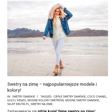
Swetry na zimę – najpopularniejsze modele i
kolory!
2025-
IN:
SWETRY DAMSKIE
TAGGED:
CIEPŁE SWETRY DAMSKIE
,
COCO CHANEL
,
GUCCI
,
KENZO
,
MODNE KOLORY SWETRÓW
,
MODNE SWETRY DAMSKIE
,
12-
SKLEP EBUTIK.PL
,
SWETRY NA ZIMĘ
07
Zastanawiacie się
gdzie kupić fajne swetry na zimę
?