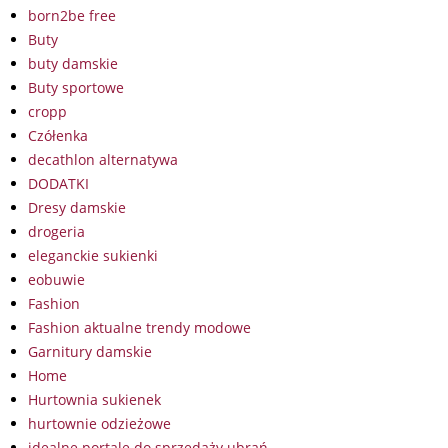
born2be free
Buty
buty damskie
Buty sportowe
cropp
Czółenka
decathlon alternatywa
DODATKI
Dresy damskie
drogeria
eleganckie sukienki
eobuwie
Fashion
Fashion aktualne trendy modowe
Garnitury damskie
Home
Hurtownia sukienek
hurtownie odzieżowe
idealne portale do sprzedaży ubrań