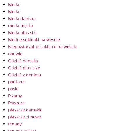
Moda
Moda
Moda damska
moda męska
Moda plus size
Modne sukienki na wesele
Niepowtarzalne sukienki na wesele
obuwie
Odzież damska
Odzież plus size
Odzież z denimu
pantone
paski
Piżamy
Płaszcze
płaszcze damskie
płaszcze zimowe
Porady
Porady stylistki