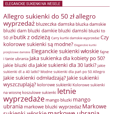
ELEGANCKIE SUKIENKI NA WESELE
Allegro sukienki do 50 zł
allegro
wyprzedaż
bluzeczka damska
bluzka damskie
bluzki damkie
bluzki dam
bluzki damski
bluzki to
butik z odzieżą
Czy
50 zł
Carry kurtki damskie wyprzedaż
kolorowe sukienki są modne?
Eleganckie kurtki
Eleganckie sukienki włoskie
fajne
przejściowe damskie
Jaka sukienka dla kobiety po 50?
i tanie ubrania
Jakie sukienki dla 30 latki?
jakie bluzki dla
jakie
sukienki dl a 40 latki? Modne sukienki dla pań po 50 Allegro
Jakie sukienki odmładzają?
Jakie sukienki
wyszczuplają?
kolorowe sukienki
Kolorowe sukienki
letnie
na wiosnę
koszulowe sukienki
wyprzedaże
mango
mango bluzki
Markowe
ubrania
markowe bluzki wyprzedaż
markowe ubrania
sukienki włoskie