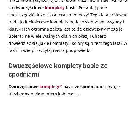
niesamowitą stylizację w zaledwie kilka chwil! Takie właśnie
są
dwuczęściowe
komplety
basic
! Pozwalają one
zaoszczędzić dużo czasu oraz pieniędzy! Tego lata królować
będą jednokolorowe komplety będące symbolem wygody i
klasyki! Ich ogromną zaletą jest to, że dziewczyny mogą je
ubierać na wiele ważnych dla nich okazji! Chcesz
dowiedzieć się, jakie komplety i kolory są hitem tego lata? W
takim razie przeczytaj nasze podpowiedzi!
Dwuczęściowe komplety basic ze
spodniami
Dwuczęściowe
komplety
basic ze spodniami
są wręcz
niezbędnym elementem kobiecej
…