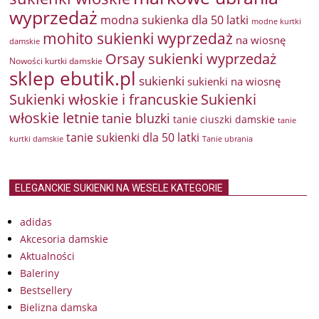
wyprzedaż
modna sukienka dla 50 latki
modne kurtki
mohito sukienki wyprzedaż
na wiosnę
damskie
Orsay sukienki wyprzedaż
Nowości kurtki damskie
sklep ebutik.pl
sukienki
sukienki na wiosnę
Sukienki włoskie i francuskie
Sukienki
włoskie letnie
tanie bluzki
tanie ciuszki damskie
tanie
tanie sukienki dla 50 latki
kurtki damskie
Tanie ubrania
ELEGANCKIE SUKIENKI NA WESELE KATEGORIE
adidas
Akcesoria damskie
Aktualności
Baleriny
Bestsellery
Bielizna damska