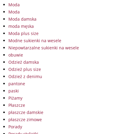
Moda
Moda
Moda damska
moda męska
Moda plus size
Modne sukienki na wesele
Niepowtarzalne sukienki na wesele
obuwie
Odzież damska
Odzież plus size
Odzież z denimu
pantone
paski
Piżamy
Płaszcze
płaszcze damskie
płaszcze zimowe
Porady
Porady stylistki