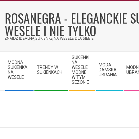
Skip
to
ROSANEGRA - ELEGANCKIE S
content
WESELE I NIE TYLKO
ZNAJDŹ IDEALNĄ SUKIENKĘ NA WESELE DLA SIEBIE
Secondary
SUKIENKI
Navigation
MODNA
NA
MODA
SUKIENKA
TRENDY W
WESELE
MODN
Menu
DAMSKA
NA
SUKIENKACH
MODNE
UBRA
UBRANIA
WESELE
W TYM
SEZONIE