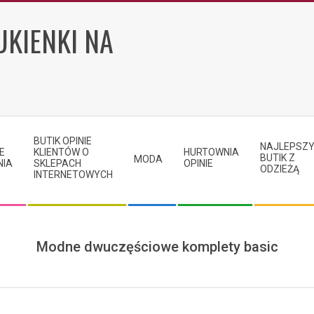
UKIENKI NA
BUTIK OPINIE
NAJLEPSZ
E
KLIENTÓW O
HURTOWNIA
BUTIK Z
MODA
NIA
SKLEPACH
OPINIE
ODZIEŻĄ
INTERNETOWYCH
Modne dwuczęściowe komplety basic