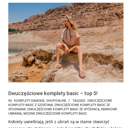
Dwuczęściowe komplety basic – top 5!
2025-
IN:
KOMPLETY DAMSKIE
,
SHOPONLINE
TAGGED:
DWUCZĘŚCIOWE
KOMPLETY BASIC Z SZORTAMI
,
DWUCZĘŚCIOWE KOMPLETY BASIC ZE
02-
SPODNIAMI
,
DWUCZĘŚCIOWE KOMPLETY BASIC ZE SPÓDNICĄ
,
MARKOWE
28
UBRANIA
,
MODNE DWUCZĘŚCIOWE KOMPLETY BASIC
Kobiety uwielbiają, jeśli z ubrań są w stanie stworzyć