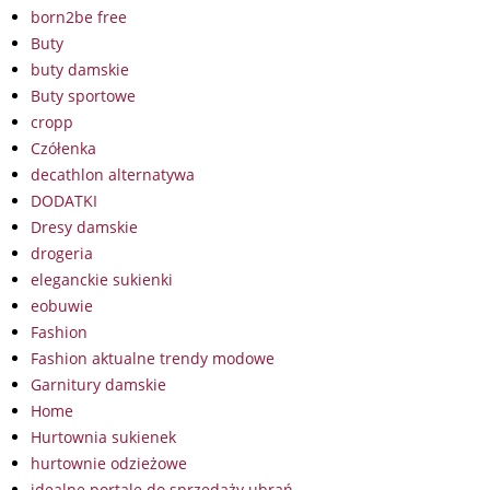
born2be free
Buty
buty damskie
Buty sportowe
cropp
Czółenka
decathlon alternatywa
DODATKI
Dresy damskie
drogeria
eleganckie sukienki
eobuwie
Fashion
Fashion aktualne trendy modowe
Garnitury damskie
Home
Hurtownia sukienek
hurtownie odzieżowe
idealne portale do sprzedaży ubrań