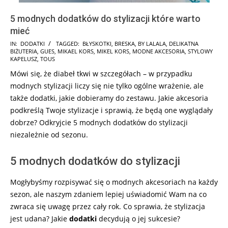
5 modnych dodatków do stylizacji które warto
mieć
2025-
IN:
DODATKI
TAGGED:
BŁYSKOTKI
,
BRESKA
,
BY LALALA
,
DELIKATNA
BIŻUTERIA
,
GUES
,
MIKAEL KORS
,
MIKEL KORS
,
MODNE AKCESORIA
,
STYLOWY
02-
KAPELUSZ
,
TOUS
02
Mówi się, że diabeł tkwi w szczegółach – w przypadku
modnych stylizacji liczy się nie tylko ogólne wrażenie, ale
także dodatki, jakie dobieramy do zestawu. Jakie akcesoria
podkreślą Twoje stylizacje i sprawią, że będą one wyglądały
dobrze? Odkryjcie 5 modnych dodatków do stylizacji
niezależnie od sezonu.
5 modnych dodatków do stylizacji
Mogłybyśmy rozpisywać się o modnych akcesoriach na każdy
sezon, ale naszym zdaniem lepiej uświadomić Wam na co
zwraca się uwagę przez cały rok. Co sprawia, że stylizacja
jest udana? Jakie
dodatki
decydują o jej sukcesie?