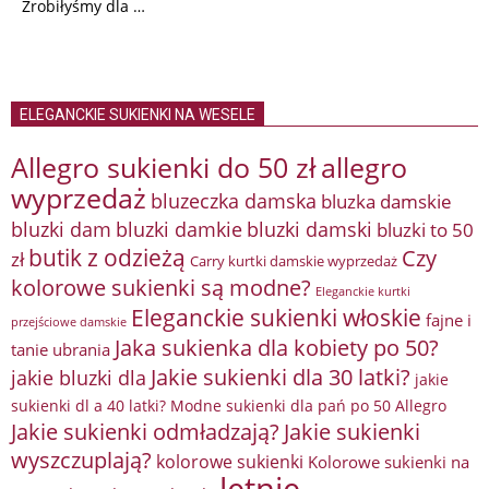
Zrobiłyśmy dla …
ELEGANCKIE SUKIENKI NA WESELE
Allegro sukienki do 50 zł
allegro
wyprzedaż
bluzeczka damska
bluzka damskie
bluzki damkie
bluzki dam
bluzki damski
bluzki to 50
butik z odzieżą
Czy
zł
Carry kurtki damskie wyprzedaż
kolorowe sukienki są modne?
Eleganckie kurtki
Eleganckie sukienki włoskie
fajne i
przejściowe damskie
Jaka sukienka dla kobiety po 50?
tanie ubrania
Jakie sukienki dla 30 latki?
jakie bluzki dla
jakie
sukienki dl a 40 latki? Modne sukienki dla pań po 50 Allegro
Jakie sukienki odmładzają?
Jakie sukienki
wyszczuplają?
kolorowe sukienki
Kolorowe sukienki na