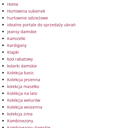
Home
Hurtownia sukienek
hurtownie odzieżowe
idealne portale do sprzedaży ubrań
jeansy damskie
Kamizelki
Kardigany
Klapki
kod rabatowy
kolarki damskie
Kolekcja basic
Kolekcja jesienna
kolekcja masełko
Kolekcja na lato
Kolekcja welurów
Kolekcja wiosenna
kolekcja zima
Kombinezony
Kombinezony damskie