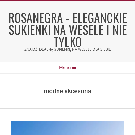
Skip
to
ROSANEGRA - ELEGANCKIE
content
SUKIENKI NA WESELE I NIE
TYLKO
ZNAJDŹ IDEALNĄ SUKIENKĘ NA WESELE DLA SIEBIE
Secondary
Menu
Navigation
Menu
modne akcesoria