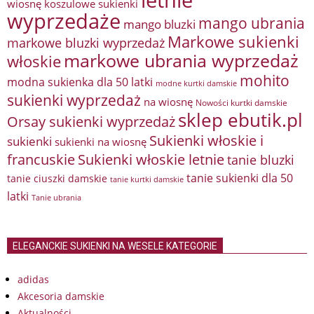
letnie
wiosnę
koszulowe sukienki
wyprzedaże
mango ubrania
mango bluzki
Markowe sukienki
markowe bluzki wyprzedaż
markowe ubrania wyprzedaż
włoskie
mohito
modna sukienka dla 50 latki
modne kurtki damskie
sukienki wyprzedaż
na wiosnę
Nowości kurtki damskie
sklep ebutik.pl
Orsay sukienki wyprzedaż
Sukienki włoskie i
sukienki
sukienki na wiosnę
francuskie
Sukienki włoskie letnie
tanie bluzki
tanie sukienki dla 50
tanie ciuszki damskie
tanie kurtki damskie
latki
Tanie ubrania
ELEGANCKIE SUKIENKI NA WESELE KATEGORIE
adidas
Akcesoria damskie
Aktualności