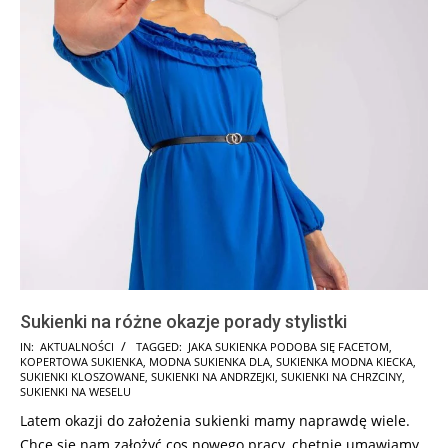
Sukienki na różne okazje porady stylistki
2024-
IN:
AKTUALNOŚCI
TAGGED:
JAKA SUKIENKA PODOBA SIĘ FACETOM
,
KOPERTOWA SUKIENKA
,
MODNA SUKIENKA DLA
,
SUKIENKA MODNA KIECKA
,
10-
SUKIENKI KLOSZOWANE
,
SUKIENKI NA ANDRZEJKI
,
SUKIENKI NA CHRZCINY
,
15
SUKIENKI NA WESELU
Latem okazji do założenia sukienki mamy naprawdę wiele.
Chce się nam założyć cos nowego pracy, chętnie umawiamy