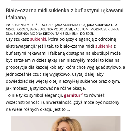
Biało-czarna midi sukienka z bufiastymi rękawami
i falbaną
2026-
IN:
SUKIENKI MIDI
TAGGED:
JAKA SUKIENKA DLA
,
JAKA SUKIENKA DLA
NISKIEJ OSOBY
,
JAKA SUKIENKA PODOBA SIĘ FACETOM
,
MODNA SUKIENKA
02-
DLA
,
SUKIENKA MODNA KIECKA
,
TANIE SUKIENKI DO 50 ZŁ
19
Czy szukasz
sukienki
, która połączy elegancję z odrobiną
ekstrawagancji? Jeśli tak, to biało-czarna midi
sukienka
z
bufiastymi rękawami i falbaną dostępna na ebutik.pl może
być strzałem w dziesiątkę! Ten niezwykły model to idealna
propozycja dla każdej kobiety, która chce wyglądać stylowo, a
jednocześnie czuć się wyjątkowo. Czytaj dalej, aby
dowiedzieć się więcej o tej niezwykłej sukience oraz o tym,
jak możesz ją stylizować na różne okazje.
To nie tylko symbol elegancji,
garnitur
to również
wszechstronność i uniwersalność, gdyż może być noszony
na wiele różnych okazji. Jest to …