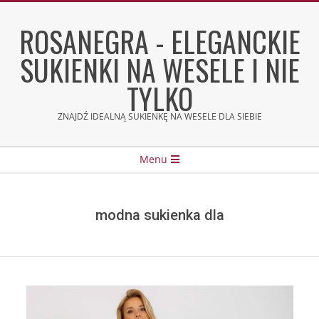
Skip
to
ROSANEGRA - ELEGANCKIE
content
SUKIENKI NA WESELE I NIE
TYLKO
ZNAJDŹ IDEALNĄ SUKIENKĘ NA WESELE DLA SIEBIE
Secondary
Menu
Navigation
Menu
modna sukienka dla