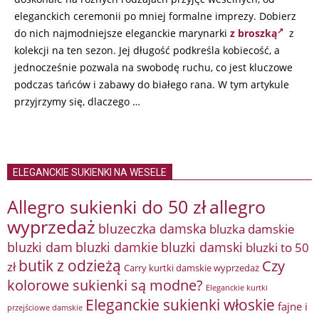
eleganckich ceremonii po mniej formalne imprezy. Dobierz
do nich najmodniejsze eleganckie marynarki
z broszką
z
kolekcji na ten sezon. Jej długość podkreśla kobiecość, a
jednocześnie pozwala na swobodę ruchu, co jest kluczowe
podczas tańców i zabawy do białego rana. W tym artykule
przyjrzymy się, dlaczego …
ELEGANCKIE SUKIENKI NA WESELE
Allegro sukienki do 50 zł
allegro
wyprzedaż
bluzeczka damska
bluzka damskie
bluzki damkie
bluzki dam
bluzki damski
bluzki to 50
butik z odzieżą
Czy
zł
Carry kurtki damskie wyprzedaż
kolorowe sukienki są modne?
Eleganckie kurtki
Eleganckie sukienki włoskie
fajne i
przejściowe damskie