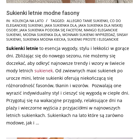
Sukienki letnie modne fasony
2025-
IN:
KOLEKCJA NA LATO
TAGGED:
ALLEGRO TANIE SUKIENKI
,
CO DO
ELEGANCKIEJ SUKIENKI
,
JAKA SUKIENKA DLA
,
JAKA SUKIENKA DLA NISKIEJ
06-
OSOBY
,
JAKA SUKIENKA PODOBA SIĘ FACETOM
,
MANGO ELEGANCKIE
09
SUKIENKI
,
MODNA SUKIENKA DLA
,
MONNARI SUKIENKI WYPRZEDAŻ
,
SINSAY
SUKIENKI
,
SUKIENKA MODNA KIECKA
,
SUKIENKI PROSTE I ELEGANCKIE
Sukienki letnie
to esencja wygody, stylu i lekkości w gorące
dni. Zbliżając się do nowego sezonu, nie możemy się
doczekać, aby odkryć najnowsze trendy i wzory w świecie
mody letnich
sukienek
. Od zwiewnych maxi sukienek po
urocze mini, letnie sukienki oferują niekończącą się
różnorodność fasonów, tkanin i wzorów. Pozwalają one
wyrazić indywidualny styl i cieszyć się wygodą w ciepłe dni.
Przygotuj się na wakacyjne przygody, relaksujące dni na
plaży i wieczorne wyjścia z przyjaciółmi w najnowszych
letnich sukienkach. Sukienkach na lato które są zarówno
modowe, jak i …