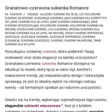
Granatowo-czerwona sukienka Romance
2025-
IN:
FASHION
TAGGED:
ALLEGRO SUKIENKI DO 50 ZŁ
,
CZY KOLOROWE
SUKIENKI SĄ MODNE?
,
ELEGANCJA SUKIENKA
,
JAKA SUKIENKA DLA KOBIETY PO
09-
50?
,
JAKIE SUKIENKI DLA 30 LATKI?
,
JAKIE SUKIENKI ODMŁADZAJĄ?
,
JAKIE
18
SUKIENKI WYSZCZUPLAJĄ?
,
KOLOROWE SUKIENKI
,
KOLOROWE SUKIENKI NA
WIOSNĘ
,
KOSZULOWE SUKIENKI
,
LOU SUKIENKA
,
MODNA SUKIENKA DLA
,
MODNA SUKIENKA DLA 50 LATKI
,
NA WIOSNĘ
,
ORSAY SUKIENKI WYPRZEDAŻ
,
QUIOSQUE
,
QUIOSQUE SUKIENKI
,
QUIOSQUE WYPRZEDAŻ
,
SUKIENKA
ELEGANCJA
,
SUKIENKA QUIOSQUE
,
SUKIENKI
,
SUKIENKI NA WIOSNĘ
,
TANIE
SUKIENKI DLA 50 LATKI
Poszukujesz unikalnej
sukienki
, która podkreśli Twoją
osobowość oraz doda elegancji na każdej uroczystości?
Granatowo-czerwona
sukienka
Romance dostępna na
eButik.pl to model, który łączy w sobie styl, komfort i
nowoczesne trendy. Jej niepowtarzalny design i kolorystyka
sprawiają, że jest to idealny wybór na różnego rodzaju
eventy – od formalnych spotkań po rodzinne uroczystości.
Otwórz się na trendy, wybierając najmodniejsze tego sezonu
eleganckie
sukienki wieczorowe
. Noś je z krótkim
żakietem czy bolerkiem, dobierz szykowny portfel,
wysokie