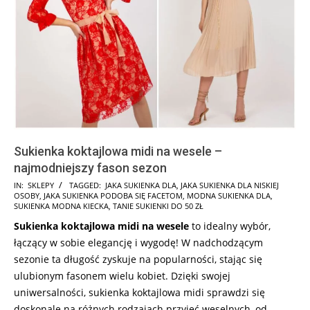
Sukienka koktajlowa midi na wesele –
najmodniejszy fason sezon
2024-
IN:
SKLEPY
TAGGED:
JAKA SUKIENKA DLA
,
JAKA SUKIENKA DLA NISKIEJ
OSOBY
,
JAKA SUKIENKA PODOBA SIĘ FACETOM
,
MODNA SUKIENKA DLA
,
07-
SUKIENKA MODNA KIECKA
,
TANIE SUKIENKI DO 50 ZŁ
19
Sukienka koktajlowa midi na wesele
to idealny wybór,
łączący w sobie elegancję i wygodę! W nadchodzącym
sezonie ta długość zyskuje na popularności, stając się
ulubionym fasonem wielu kobiet. Dzięki swojej
uniwersalności, sukienka koktajlowa midi sprawdzi się
doskonale na różnych rodzajach przyjęć weselnych, od