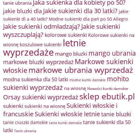
Jaka sukienka dla kobiety po 50?
tanie ubrania
Jakie sukienki dla 30 latki?
jakie bluzki dla
jakie
sukienki dl a 40 latki? Modne sukienki dla pań po 50 Allegro
Jakie sukienki odmładzają?
Jakie sukienki
wyszczuplają?
kolorowe sukienki
Kolorowe sukienki na
letnie
wiosnę
koszulowe sukienki
wyprzedaże
mango ubrania
mango bluzki
Markowe sukienki
markowe bluzki wyprzedaż
markowe ubrania wyprzedaż
włoskie
mohito
modna sukienka dla 50 latki
modne kurtki damskie
sukienki wyprzedaż
na wiosnę
Nowości kurtki damskie
sklep ebutik.pl
Orsay sukienki wyprzedaż
Sukienki włoskie i
sukienki
sukienki na wiosnę
francuskie
Sukienki włoskie letnie
tanie bluzki
tanie sukienki dla 50
tanie ciuszki damskie
tanie kurtki damskie
latki
Tanie ubrania