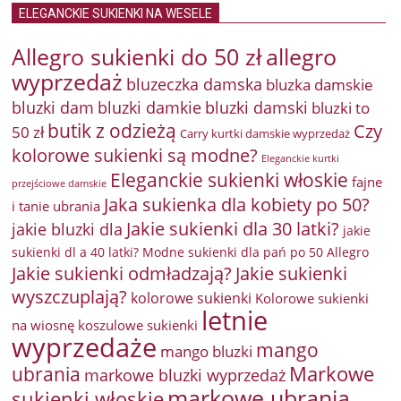
ELEGANCKIE SUKIENKI NA WESELE
Allegro sukienki do 50 zł
allegro
wyprzedaż
bluzeczka damska
bluzka damskie
bluzki damkie
bluzki dam
bluzki damski
bluzki to
butik z odzieżą
Czy
50 zł
Carry kurtki damskie wyprzedaż
kolorowe sukienki są modne?
Eleganckie kurtki
Eleganckie sukienki włoskie
fajne
przejściowe damskie
Jaka sukienka dla kobiety po 50?
i tanie ubrania
Jakie sukienki dla 30 latki?
jakie bluzki dla
jakie
sukienki dl a 40 latki? Modne sukienki dla pań po 50 Allegro
Jakie sukienki odmładzają?
Jakie sukienki
wyszczuplają?
kolorowe sukienki
Kolorowe sukienki
letnie
na wiosnę
koszulowe sukienki
wyprzedaże
mango
mango bluzki
Markowe
ubrania
markowe bluzki wyprzedaż
markowe ubrania
sukienki włoskie