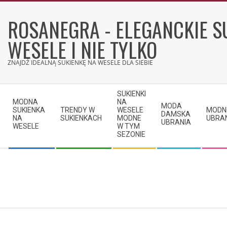
Skip
to
ROSANEGRA - ELEGANCKIE S
content
WESELE I NIE TYLKO
ZNAJDŹ IDEALNĄ SUKIENKĘ NA WESELE DLA SIEBIE
Secondary
SUKIENKI
Navigation
MODNA
NA
MODA
SUKIENKA
TRENDY W
WESELE
MODN
Menu
DAMSKA
NA
SUKIENKACH
MODNE
UBRA
UBRANIA
WESELE
W TYM
SEZONIE