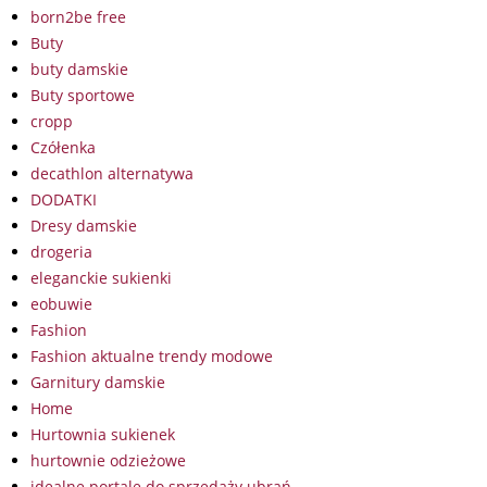
born2be free
Buty
buty damskie
Buty sportowe
cropp
Czółenka
decathlon alternatywa
DODATKI
Dresy damskie
drogeria
eleganckie sukienki
eobuwie
Fashion
Fashion aktualne trendy modowe
Garnitury damskie
Home
Hurtownia sukienek
hurtownie odzieżowe
idealne portale do sprzedaży ubrań