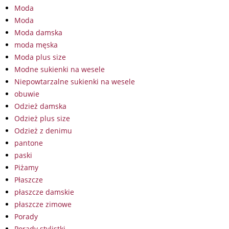
Moda
Moda
Moda damska
moda męska
Moda plus size
Modne sukienki na wesele
Niepowtarzalne sukienki na wesele
obuwie
Odzież damska
Odzież plus size
Odzież z denimu
pantone
paski
Piżamy
Płaszcze
płaszcze damskie
płaszcze zimowe
Porady
Porady stylistki