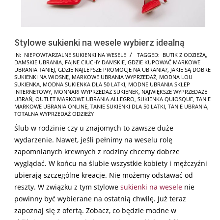
Stylowe sukienki na wesele wybierz idealną
2026-
IN:
NIEPOWTARZALNE SUKIENKI NA WESELE
TAGGED:
BUTIK Z ODZIEŻĄ
,
DAMSKIE UBRANIA
,
FAJNE CIUCHY DAMSKIE
,
GDZIE KUPOWAĆ MARKOWE
02-
UBRANIA TANIEJ
,
GDZIE NAJLEPSZE PROMOCJE NA UBRANIA?
,
JAKIE SĄ DOBRE
08
SUKIENKI NA WIOSNĘ
,
MARKOWE UBRANIA WYPRZEDAŻ
,
MODNA LOU
SUKIENKA
,
MODNA SUKIENKA DLA 50 LATKI
,
MODNE UBRANIA SKLEP
INTERNETOWY
,
MONNARI WYPRZEDAŻ SUKIENEK
,
NAJWIĘKSZE WYPRZEDAŻE
UBRAŃ
,
OUTLET MARKOWE UBRANIA ALLEGRO
,
SUKIENKA QUIOSQUE
,
TANIE
MARKOWE UBRANIA ONLINE
,
TANIE SUKIENKI DLA 50 LATKI
,
TANIE UBRANIA
,
TOTALNA WYPRZEDAŻ ODZIEŻY
Ślub w rodzinie czy u znajomych to zawsze duże
wydarzenie. Nawet, jeśli pełnimy na weselu rolę
zapomnianych krewnych z rodziny chcemy dobrze
wyglądać. W końcu na ślubie wszystkie kobiety i mężczyźni
ubierają szczególne kreacje. Nie możemy odstawać od
reszty. W związku z tym stylowe
sukienki na wesele
nie
powinny być wybierane na ostatnią chwilę. Już teraz
zapoznaj się z ofertą. Zobacz, co będzie modne w