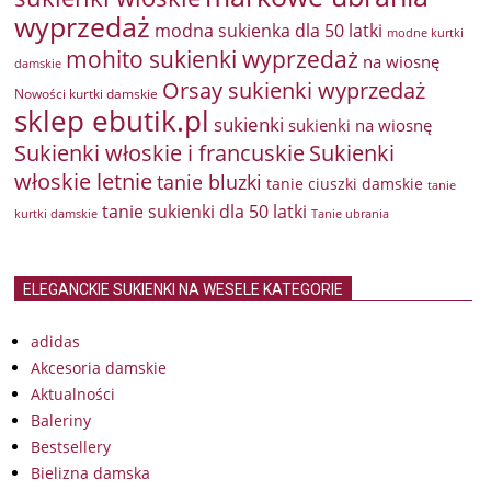
wyprzedaż
modna sukienka dla 50 latki
modne kurtki
mohito sukienki wyprzedaż
na wiosnę
damskie
Orsay sukienki wyprzedaż
Nowości kurtki damskie
sklep ebutik.pl
sukienki
sukienki na wiosnę
Sukienki włoskie i francuskie
Sukienki
włoskie letnie
tanie bluzki
tanie ciuszki damskie
tanie
tanie sukienki dla 50 latki
kurtki damskie
Tanie ubrania
ELEGANCKIE SUKIENKI NA WESELE KATEGORIE
adidas
Akcesoria damskie
Aktualności
Baleriny
Bestsellery
Bielizna damska