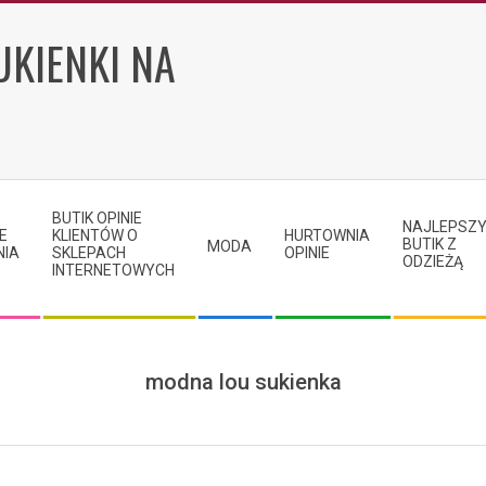
UKIENKI NA
BUTIK OPINIE
NAJLEPSZ
E
KLIENTÓW O
HURTOWNIA
BUTIK Z
MODA
NIA
SKLEPACH
OPINIE
ODZIEŻĄ
INTERNETOWYCH
modna lou sukienka