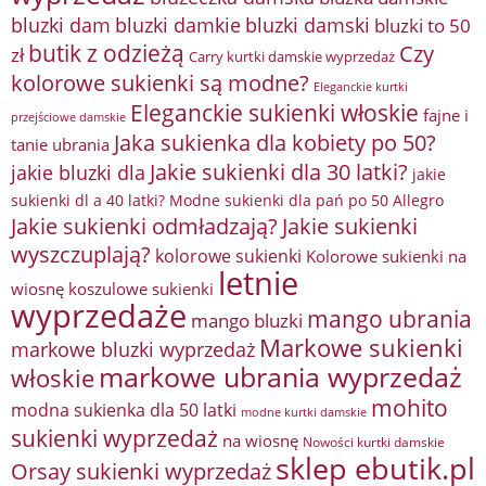
bluzki damkie
bluzki dam
bluzki damski
bluzki to 50
butik z odzieżą
Czy
zł
Carry kurtki damskie wyprzedaż
kolorowe sukienki są modne?
Eleganckie kurtki
Eleganckie sukienki włoskie
fajne i
przejściowe damskie
Jaka sukienka dla kobiety po 50?
tanie ubrania
Jakie sukienki dla 30 latki?
jakie bluzki dla
jakie
sukienki dl a 40 latki? Modne sukienki dla pań po 50 Allegro
Jakie sukienki odmładzają?
Jakie sukienki
wyszczuplają?
kolorowe sukienki
Kolorowe sukienki na
letnie
wiosnę
koszulowe sukienki
wyprzedaże
mango ubrania
mango bluzki
Markowe sukienki
markowe bluzki wyprzedaż
markowe ubrania wyprzedaż
włoskie
mohito
modna sukienka dla 50 latki
modne kurtki damskie
sukienki wyprzedaż
na wiosnę
Nowości kurtki damskie
sklep ebutik.pl
Orsay sukienki wyprzedaż