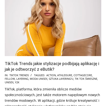
TikTok Trends jakie stylizacje podbijają aplikację i
jak je odtworzyć z eButik?
2025-
IN:
TIKTOK TRENDS
TAGGED:
ACTION
,
ATHLEISURE
,
COTTAGECORE
,
FELLOW
,
LAYERING
,
MODA UNISEX
,
SZTUKA LAYERING’U
,
TIK TOK ŚMIESZNE
,
01-
UNISEX
,
Y2K
19
TikTok, platforma, która zmieniła oblicze mediów
społecznościowych, jest także motorem napędowym nowych
trendów modowych. W aplikacji, gdzie króluje kreatywność i