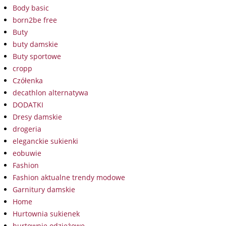
Body basic
born2be free
Buty
buty damskie
Buty sportowe
cropp
Czółenka
decathlon alternatywa
DODATKI
Dresy damskie
drogeria
eleganckie sukienki
eobuwie
Fashion
Fashion aktualne trendy modowe
Garnitury damskie
Home
Hurtownia sukienek
hurtownie odzieżowe