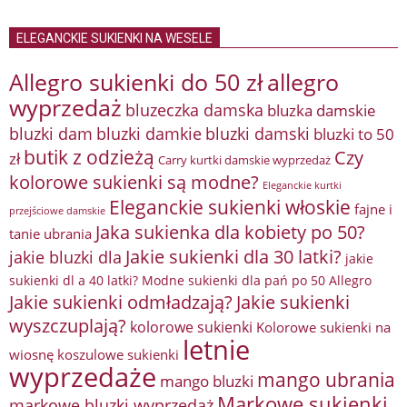
ELEGANCKIE SUKIENKI NA WESELE
Allegro sukienki do 50 zł
allegro
wyprzedaż
bluzeczka damska
bluzka damskie
bluzki damkie
bluzki dam
bluzki damski
bluzki to 50
butik z odzieżą
Czy
zł
Carry kurtki damskie wyprzedaż
kolorowe sukienki są modne?
Eleganckie kurtki
Eleganckie sukienki włoskie
fajne i
przejściowe damskie
Jaka sukienka dla kobiety po 50?
tanie ubrania
Jakie sukienki dla 30 latki?
jakie bluzki dla
jakie
sukienki dl a 40 latki? Modne sukienki dla pań po 50 Allegro
Jakie sukienki odmładzają?
Jakie sukienki
wyszczuplają?
kolorowe sukienki
Kolorowe sukienki na
letnie
wiosnę
koszulowe sukienki
wyprzedaże
mango ubrania
mango bluzki
Markowe sukienki
markowe bluzki wyprzedaż