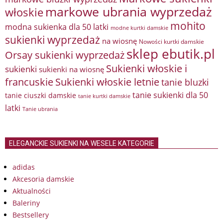
markowe ubrania wyprzedaż
włoskie
mohito
modna sukienka dla 50 latki
modne kurtki damskie
sukienki wyprzedaż
na wiosnę
Nowości kurtki damskie
sklep ebutik.pl
Orsay sukienki wyprzedaż
Sukienki włoskie i
sukienki
sukienki na wiosnę
francuskie
Sukienki włoskie letnie
tanie bluzki
tanie sukienki dla 50
tanie ciuszki damskie
tanie kurtki damskie
latki
Tanie ubrania
ELEGANCKIE SUKIENKI NA WESELE KATEGORIE
adidas
Akcesoria damskie
Aktualności
Baleriny
Bestsellery