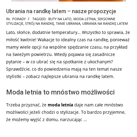
Ubrania na randkę latem – nasze propozycje
2025-
IN:
PORADY
TAGGED:
BUTY NA LATO
,
MODA LETNIA
,
SEKSOWNE
STYLIZACJE
,
STRÓJ NA RANDKĘ
,
TANIE UBRANIA
,
UBRANIA NA RANDKĘ LATEM
07-
Lato, słońce, dodatnie temperatury… Wszystko to sprawia, że
24
miłość kwitnie! Wakacje to idealny czas na randkę, ponieważ
mamy wiele opcji na wspólne spędzanie czasu, na przykład
na świeżym powietrzu. Wtedy pojawia się zasadnicze
pytanie – w co ubrać się na spotkanie z ukochanym?
Sprawdźcie, co do powiedzenia mają na ten temat nasze
stylistki – zobacz najlepsze ubrania na randkę latem.
Moda letnia to mnóstwo możliwości
Trzeba przyznać, że
moda letnia
daje nam całe mnóstwo
możliwości jeżeli chodzi o stylizacje. To bardzo przyjemne,
że możemy wyjść z domu, narzucając …