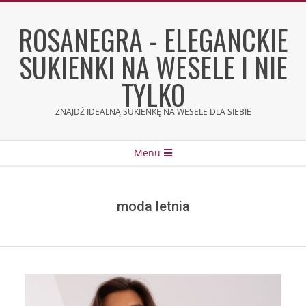
Skip
to
ROSANEGRA - ELEGANCKIE
content
SUKIENKI NA WESELE I NIE
TYLKO
ZNAJDŹ IDEALNĄ SUKIENKĘ NA WESELE DLA SIEBIE
Secondary
Menu
Navigation
Menu
moda letnia