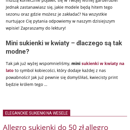
muszą koniecznie pojawić się w Twojej letniej garderobie!
Jednak zastanawiasz się, jakie modele będą hitem tego
sezonu oraz gdzie możesz je zakładać? Na wszystkie
nurtujące Cię pytania odpowiemy w naszym dzisiejszym
wpisie! Zapraszamy do lektury!
Mini sukienki w kwiaty – dlaczego są tak
modne?
Tak jak już wyżej wspomnieliśmy,
mini
sukienki w kwiaty na
lato
to symbol kobiecości, który dodaje każdej z nas
powabności! Jak już pewnie się domyśliłaś, kwiecisty print
będzie królem tego …
ELEGANCKIE SUKIENKI NA WESELE
Allegro sukienki do 50 zł
allegro