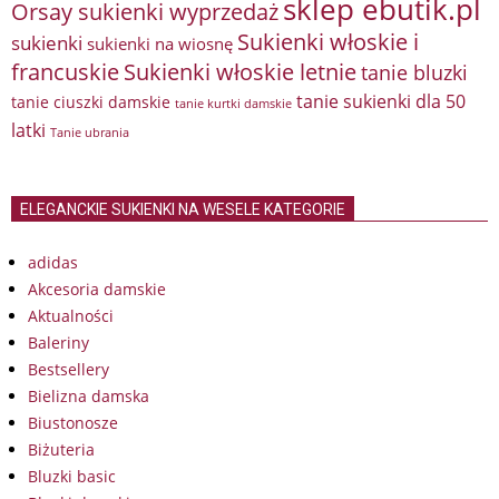
sklep ebutik.pl
Orsay sukienki wyprzedaż
Sukienki włoskie i
sukienki
sukienki na wiosnę
francuskie
Sukienki włoskie letnie
tanie bluzki
tanie sukienki dla 50
tanie ciuszki damskie
tanie kurtki damskie
latki
Tanie ubrania
ELEGANCKIE SUKIENKI NA WESELE KATEGORIE
adidas
Akcesoria damskie
Aktualności
Baleriny
Bestsellery
Bielizna damska
Biustonosze
Biżuteria
Bluzki basic