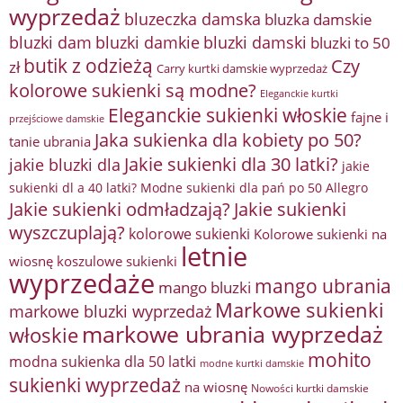
wyprzedaż
bluzeczka damska
bluzka damskie
bluzki damkie
bluzki dam
bluzki damski
bluzki to 50
butik z odzieżą
Czy
zł
Carry kurtki damskie wyprzedaż
kolorowe sukienki są modne?
Eleganckie kurtki
Eleganckie sukienki włoskie
fajne i
przejściowe damskie
Jaka sukienka dla kobiety po 50?
tanie ubrania
Jakie sukienki dla 30 latki?
jakie bluzki dla
jakie
sukienki dl a 40 latki? Modne sukienki dla pań po 50 Allegro
Jakie sukienki odmładzają?
Jakie sukienki
wyszczuplają?
kolorowe sukienki
Kolorowe sukienki na
letnie
wiosnę
koszulowe sukienki
wyprzedaże
mango ubrania
mango bluzki
Markowe sukienki
markowe bluzki wyprzedaż
markowe ubrania wyprzedaż
włoskie
mohito
modna sukienka dla 50 latki
modne kurtki damskie
sukienki wyprzedaż
na wiosnę
Nowości kurtki damskie