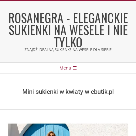
Skip
to
ROSANEGRA - ELEGANCKIE
content
SUKIENKI NA WESELE I NIE
TYLKO
ZNAJDŹ IDEALNĄ SUKIENKĘ NA WESELE DLA SIEBIE
Secondary
Menu
Navigation
Menu
Mini sukienki w kwiaty w ebutik.pl