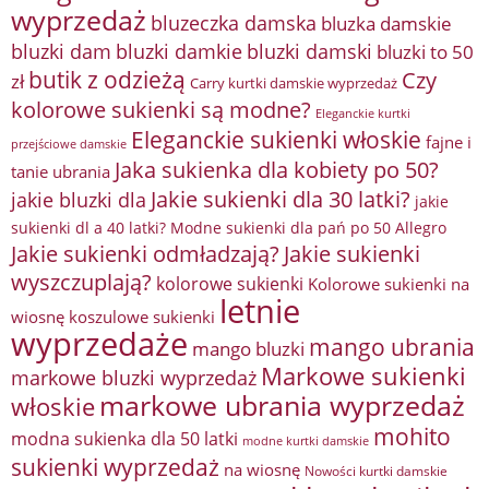
wyprzedaż
bluzeczka damska
bluzka damskie
bluzki damkie
bluzki dam
bluzki damski
bluzki to 50
butik z odzieżą
Czy
zł
Carry kurtki damskie wyprzedaż
kolorowe sukienki są modne?
Eleganckie kurtki
Eleganckie sukienki włoskie
fajne i
przejściowe damskie
Jaka sukienka dla kobiety po 50?
tanie ubrania
Jakie sukienki dla 30 latki?
jakie bluzki dla
jakie
sukienki dl a 40 latki? Modne sukienki dla pań po 50 Allegro
Jakie sukienki odmładzają?
Jakie sukienki
wyszczuplają?
kolorowe sukienki
Kolorowe sukienki na
letnie
wiosnę
koszulowe sukienki
wyprzedaże
mango ubrania
mango bluzki
Markowe sukienki
markowe bluzki wyprzedaż
markowe ubrania wyprzedaż
włoskie
mohito
modna sukienka dla 50 latki
modne kurtki damskie
sukienki wyprzedaż
na wiosnę
Nowości kurtki damskie