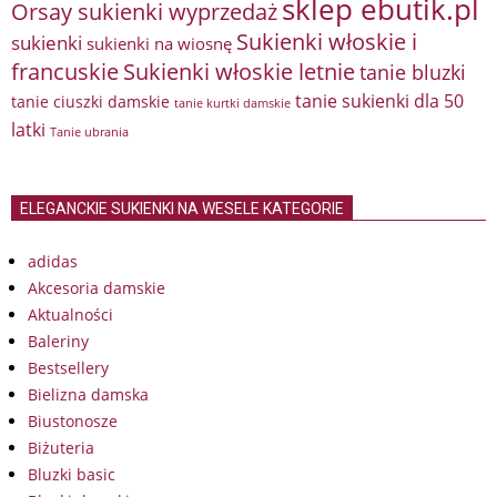
sklep ebutik.pl
Orsay sukienki wyprzedaż
Sukienki włoskie i
sukienki
sukienki na wiosnę
francuskie
Sukienki włoskie letnie
tanie bluzki
tanie sukienki dla 50
tanie ciuszki damskie
tanie kurtki damskie
latki
Tanie ubrania
ELEGANCKIE SUKIENKI NA WESELE KATEGORIE
adidas
Akcesoria damskie
Aktualności
Baleriny
Bestsellery
Bielizna damska
Biustonosze
Biżuteria
Bluzki basic