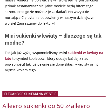
muszą koniecznie pojawić się w Twojej letniej garderobie!
Jednak zastanawiasz się, jakie modele będą hitem tego
sezonu oraz gdzie możesz je zakładać? Na wszystkie
nurtujące Cię pytania odpowiemy w naszym dzisiejszym
wpisie! Zapraszamy do lektury!
Mini sukienki w kwiaty – dlaczego są tak
modne?
Tak jak już wyżej wspomnieliśmy,
mini
sukienki w kwiaty na
lato
to symbol kobiecości, który dodaje każdej z nas
powabności! Jak już pewnie się domyśliłaś, kwiecisty print
będzie królem tego …
ELEGANCKIE SUKIENKI NA WESELE
Allegro sukienki do 50 zł
allegro