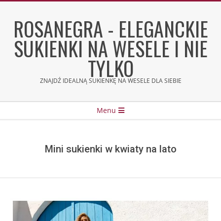
Skip
to
ROSANEGRA - ELEGANCKIE
content
SUKIENKI NA WESELE I NIE
TYLKO
ZNAJDŹ IDEALNĄ SUKIENKĘ NA WESELE DLA SIEBIE
Secondary
Menu
Navigation
Menu
Mini sukienki w kwiaty na lato