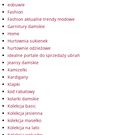
eobuwie
Fashion
Fashion aktualne trendy modowe
Garnitury damskie
Home
Hurtownia sukienek
hurtownie odzieżowe
idealne portale do sprzedaży ubrań
jeansy damskie
Kamizelki
Kardigany
Klapki
kod rabatowy
kolarki damskie
Kolekcja basic
Kolekcja jesienna
kolekcja masełko
Kolekcja na lato
Kolekcja welurów