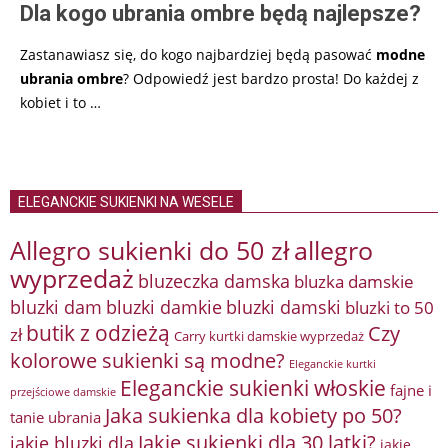
Dla kogo ubrania ombre będą najlepsze?
Zastanawiasz się, do kogo najbardziej będą pasować
modne
ubrania ombre
? Odpowiedź jest bardzo prosta! Do każdej z
kobiet i to
…
ELEGANCKIE SUKIENKI NA WESELE
Allegro sukienki do 50 zł
allegro
wyprzedaż
bluzeczka damska
bluzka damskie
bluzki damkie
bluzki dam
bluzki damski
bluzki to 50
butik z odzieżą
Czy
zł
Carry kurtki damskie wyprzedaż
kolorowe sukienki są modne?
Eleganckie kurtki
Eleganckie sukienki włoskie
fajne i
przejściowe damskie
Jaka sukienka dla kobiety po 50?
tanie ubrania
Jakie sukienki dla 30 latki?
jakie bluzki dla
jakie