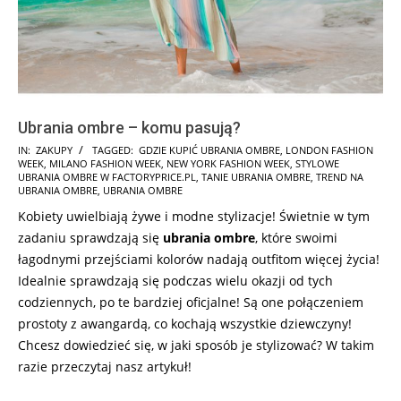
Ubrania ombre – komu pasują?
2025-
IN:
ZAKUPY
TAGGED:
GDZIE KUPIĆ UBRANIA OMBRE
,
LONDON FASHION
WEEK
,
MILANO FASHION WEEK
,
NEW YORK FASHION WEEK
,
STYLOWE
08-
UBRANIA OMBRE W FACTORYPRICE.PL
,
TANIE UBRANIA OMBRE
,
TREND NA
08
UBRANIA OMBRE
,
UBRANIA OMBRE
Kobiety uwielbiają żywe i modne stylizacje! Świetnie w tym
zadaniu sprawdzają się
ubrania ombre
, które swoimi
łagodnymi przejściami kolorów nadają outfitom więcej życia!
Idealnie sprawdzają się podczas wielu okazji od tych
codziennych, po te bardziej oficjalne! Są one połączeniem
prostoty z awangardą, co kochają wszystkie dziewczyny!
Chcesz dowiedzieć się, w jaki sposób je stylizować? W takim
razie przeczytaj nasz artykuł!