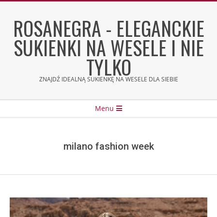
Skip
to
ROSANEGRA - ELEGANCKIE
content
SUKIENKI NA WESELE I NIE
TYLKO
ZNAJDŹ IDEALNĄ SUKIENKĘ NA WESELE DLA SIEBIE
Secondary
Menu
Navigation
Menu
milano fashion week