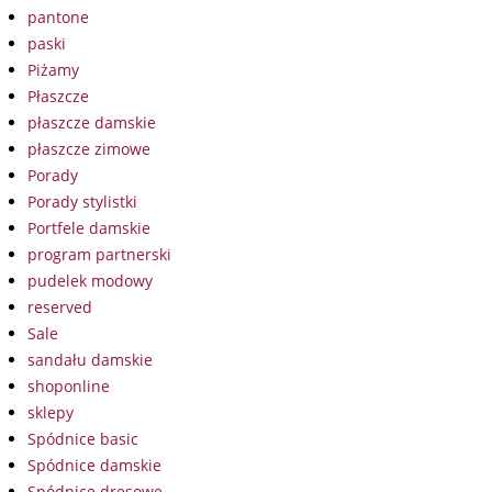
pantone
paski
Piżamy
Płaszcze
płaszcze damskie
płaszcze zimowe
Porady
Porady stylistki
Portfele damskie
program partnerski
pudelek modowy
reserved
Sale
sandału damskie
shoponline
sklepy
Spódnice basic
Spódnice damskie
Spódnice dresowe