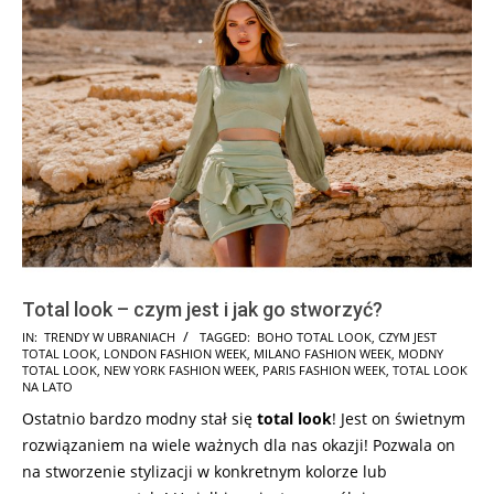
Total look – czym jest i jak go stworzyć?
2025-
IN:
TRENDY W UBRANIACH
TAGGED:
BOHO TOTAL LOOK
,
CZYM JEST
TOTAL LOOK
,
LONDON FASHION WEEK
,
MILANO FASHION WEEK
,
MODNY
08-
TOTAL LOOK
,
NEW YORK FASHION WEEK
,
PARIS FASHION WEEK
,
TOTAL LOOK
08
NA LATO
Ostatnio bardzo modny stał się
total look
! Jest on świetnym
rozwiązaniem na wiele ważnych dla nas okazji! Pozwala on
na stworzenie stylizacji w konkretnym kolorze lub