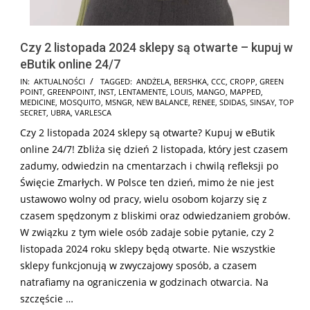
Czy 2 listopada 2024 sklepy są otwarte – kupuj w
eButik online 24/7
2024-
IN:
AKTUALNOŚCI
TAGGED:
ANDŻELA
,
BERSHKA
,
CCC
,
CROPP
,
GREEN
POINT
,
GREENPOINT
,
INST
,
LENTAMENTE
,
LOUIS
,
MANGO
,
MAPPED
,
10-
MEDICINE
,
MOSQUITO
,
MSNGR
,
NEW BALANCE
,
RENEE
,
SDIDAS
,
SINSAY
,
TOP
31
SECRET
,
UBRA
,
VARLESCA
Czy 2 listopada 2024 sklepy są otwarte? Kupuj w eButik
online 24/7! Zbliża się dzień 2 listopada, który jest czasem
zadumy, odwiedzin na cmentarzach i chwilą refleksji po
Święcie Zmarłych. W Polsce ten dzień, mimo że nie jest
ustawowo wolny od pracy, wielu osobom kojarzy się z
czasem spędzonym z bliskimi oraz odwiedzaniem grobów.
W związku z tym wiele osób zadaje sobie pytanie, czy 2
listopada 2024 roku sklepy będą otwarte. Nie wszystkie
sklepy funkcjonują w zwyczajowy sposób, a czasem
natrafiamy na ograniczenia w godzinach otwarcia. Na
szczęście …