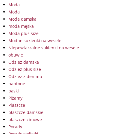
Moda
Moda
Moda damska
moda męska
Moda plus size
Modne sukienki na wesele
Niepowtarzalne sukienki na wesele
obuwie
Odzież damska
Odzież plus size
Odzież z denimu
pantone
paski
Piżamy
Płaszcze
płaszcze damskie
płaszcze zimowe
Porady
Porady stylistki