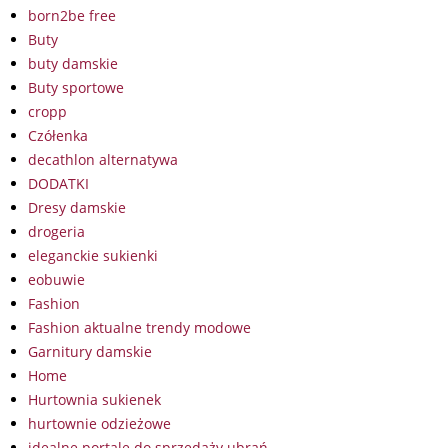
born2be free
Buty
buty damskie
Buty sportowe
cropp
Czółenka
decathlon alternatywa
DODATKI
Dresy damskie
drogeria
eleganckie sukienki
eobuwie
Fashion
Fashion aktualne trendy modowe
Garnitury damskie
Home
Hurtownia sukienek
hurtownie odzieżowe
idealne portale do sprzedaży ubrań