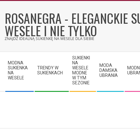
Skip
to
ROSANEGRA - ELEGANCKIE S
content
WESELE I NIE TYLKO
ZNAJDŹ IDEALNĄ SUKIENKĘ NA WESELE DLA SIEBIE
Secondary
SUKIENKI
Navigation
MODNA
NA
MODA
SUKIENKA
TRENDY W
WESELE
MODN
Menu
DAMSKA
NA
SUKIENKACH
MODNE
UBRA
UBRANIA
WESELE
W TYM
SEZONIE