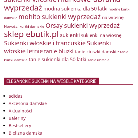
wyprzedaż
modna sukienka dla 50 latki
modne kurtki
mohito sukienki wyprzedaż
na wiosnę
damskie
Orsay sukienki wyprzedaż
Nowości kurtki damskie
sklep ebutik.pl
sukienki
sukienki na wiosnę
Sukienki włoskie i francuskie
Sukienki
włoskie letnie
tanie bluzki
tanie ciuszki damskie
tanie
tanie sukienki dla 50 latki
kurtki damskie
Tanie ubrania
ELEGANCKIE SUKIENKI NA WESELE KATEGORIE
adidas
Akcesoria damskie
Aktualności
Baleriny
Bestsellery
Bielizna damska