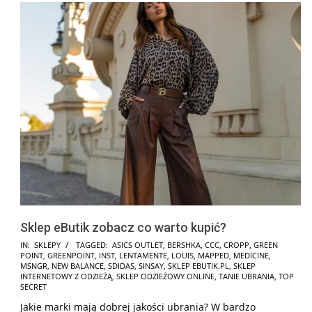
Sklep eButik zobacz co warto kupić?
2025-
IN:
SKLEPY
TAGGED:
ASICS OUTLET
,
BERSHKA
,
CCC
,
CROPP
,
GREEN
POINT
,
GREENPOINT
,
INST
,
LENTAMENTE
,
LOUIS
,
MAPPED
,
MEDICINE
,
12-
MSNGR
,
NEW BALANCE
,
SDIDAS
,
SINSAY
,
SKLEP EBUTIK.PL
,
SKLEP
07
INTERNETOWY Z ODZIEŻĄ
,
SKLEP ODZIEŻOWY ONLINE
,
TANIE UBRANIA
,
TOP
SECRET
Jakie marki mają dobrej jakości ubrania? W bardzo