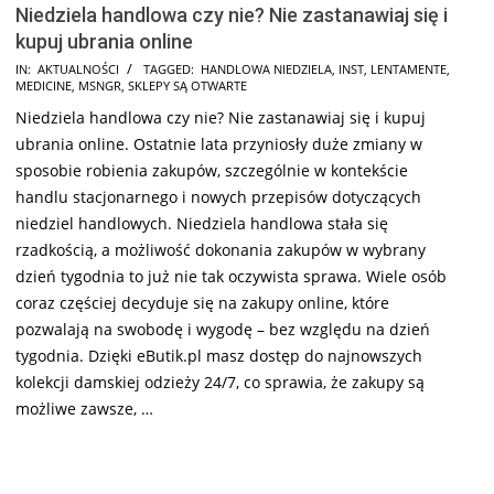
Niedziela handlowa czy nie? Nie zastanawiaj się i
kupuj ubrania online
2024-
IN:
AKTUALNOŚCI
TAGGED:
HANDLOWA NIEDZIELA
,
INST
,
LENTAMENTE
,
MEDICINE
,
MSNGR
,
SKLEPY SĄ OTWARTE
10-
Niedziela handlowa czy nie? Nie zastanawiaj się i kupuj
31
ubrania online. Ostatnie lata przyniosły duże zmiany w
sposobie robienia zakupów, szczególnie w kontekście
handlu stacjonarnego i nowych przepisów dotyczących
niedziel handlowych. Niedziela handlowa stała się
rzadkością, a możliwość dokonania zakupów w wybrany
dzień tygodnia to już nie tak oczywista sprawa. Wiele osób
coraz częściej decyduje się na zakupy online, które
pozwalają na swobodę i wygodę – bez względu na dzień
tygodnia. Dzięki eButik.pl masz dostęp do najnowszych
kolekcji damskiej odzieży 24/7, co sprawia, że zakupy są
możliwe zawsze, …