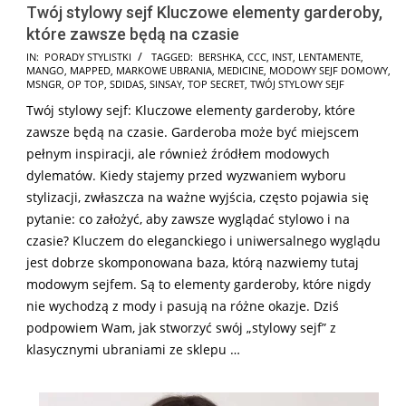
Twój stylowy sejf Kluczowe elementy garderoby,
które zawsze będą na czasie
2024-
IN:
PORADY STYLISTKI
TAGGED:
BERSHKA
,
CCC
,
INST
,
LENTAMENTE
,
MANGO
,
MAPPED
,
MARKOWE UBRANIA
,
MEDICINE
,
MODOWY SEJF DOMOWY
,
11-
MSNGR
,
OP TOP
,
SDIDAS
,
SINSAY
,
TOP SECRET
,
TWÓJ STYLOWY SEJF
07
Twój stylowy sejf: Kluczowe elementy garderoby, które
zawsze będą na czasie. Garderoba może być miejscem
pełnym inspiracji, ale również źródłem modowych
dylematów. Kiedy stajemy przed wyzwaniem wyboru
stylizacji, zwłaszcza na ważne wyjścia, często pojawia się
pytanie: co założyć, aby zawsze wyglądać stylowo i na
czasie? Kluczem do eleganckiego i uniwersalnego wyglądu
jest dobrze skomponowana baza, którą nazwiemy tutaj
modowym sejfem. Są to elementy garderoby, które nigdy
nie wychodzą z mody i pasują na różne okazje. Dziś
podpowiem Wam, jak stworzyć swój „stylowy sejf” z
klasycznymi ubraniami ze sklepu …