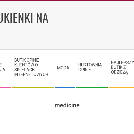
UKIENKI NA
BUTIK OPINIE
NAJLEPSZ
E
KLIENTÓW O
HURTOWNIA
BUTIK Z
MODA
NIA
SKLEPACH
OPINIE
ODZIEŻĄ
INTERNETOWYCH
medicine