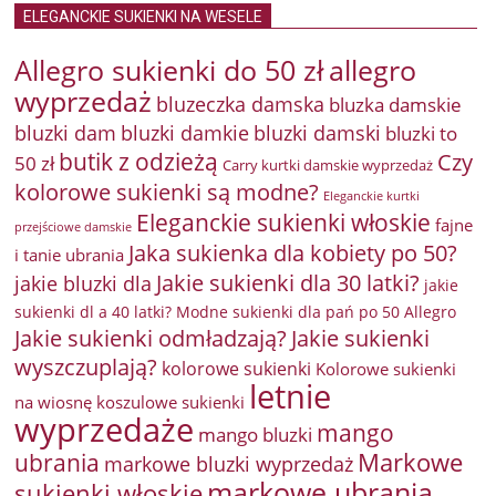
ELEGANCKIE SUKIENKI NA WESELE
Allegro sukienki do 50 zł
allegro
wyprzedaż
bluzeczka damska
bluzka damskie
bluzki damkie
bluzki dam
bluzki damski
bluzki to
butik z odzieżą
Czy
50 zł
Carry kurtki damskie wyprzedaż
kolorowe sukienki są modne?
Eleganckie kurtki
Eleganckie sukienki włoskie
fajne
przejściowe damskie
Jaka sukienka dla kobiety po 50?
i tanie ubrania
Jakie sukienki dla 30 latki?
jakie bluzki dla
jakie
sukienki dl a 40 latki? Modne sukienki dla pań po 50 Allegro
Jakie sukienki odmładzają?
Jakie sukienki
wyszczuplają?
kolorowe sukienki
Kolorowe sukienki
letnie
na wiosnę
koszulowe sukienki
wyprzedaże
mango
mango bluzki
Markowe
ubrania
markowe bluzki wyprzedaż
markowe ubrania
sukienki włoskie