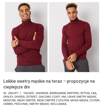
Lekkie swetry męskie na teraz – propozycje na
cieplejsze dni
2025-
IN:
ZAKUPY
TAGGED:
ANSWEAR
,
BAWEŁNIANE SWETERKI
,
BYTOM
,
C&A
,
DENLEY
,
DIVERSE
,
DSTREET
,
GIACOMO CONTI
,
HM
,
LEKKIE SWETRY MĘSKIE
,
01-
MEDICINE
,
MĘSKI SWETER
,
MĘSKI SWETER Z GOLFEM
,
MODA MĘSKA
,
OCHNIK
,
15
OMBRE
,
PRÓCHNIK
,
SWETRY MĘSKIE
,
WÓLCZANKA