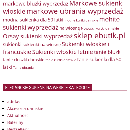
Markowe sukienki
markowe bluzki wyprzedaż
markowe ubrania wyprzedaż
włoskie
mohito
modna sukienka dla 50 latki
modne kurtki damskie
sukienki wyprzedaż
na wiosnę
Nowości kurtki damskie
sklep ebutik.pl
Orsay sukienki wyprzedaż
Sukienki włoskie i
sukienki
sukienki na wiosnę
francuskie
Sukienki włoskie letnie
tanie bluzki
tanie sukienki dla 50
tanie ciuszki damskie
tanie kurtki damskie
latki
Tanie ubrania
ELEGANCKIE SUKIENKI NA WESELE KATEGORIE
adidas
Akcesoria damskie
Aktualności
Baleriny
Bestsellery