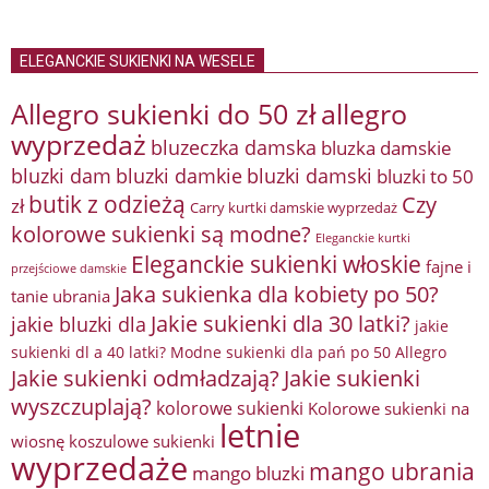
ELEGANCKIE SUKIENKI NA WESELE
Allegro sukienki do 50 zł
allegro
wyprzedaż
bluzeczka damska
bluzka damskie
bluzki damkie
bluzki dam
bluzki damski
bluzki to 50
butik z odzieżą
Czy
zł
Carry kurtki damskie wyprzedaż
kolorowe sukienki są modne?
Eleganckie kurtki
Eleganckie sukienki włoskie
fajne i
przejściowe damskie
Jaka sukienka dla kobiety po 50?
tanie ubrania
Jakie sukienki dla 30 latki?
jakie bluzki dla
jakie
sukienki dl a 40 latki? Modne sukienki dla pań po 50 Allegro
Jakie sukienki odmładzają?
Jakie sukienki
wyszczuplają?
kolorowe sukienki
Kolorowe sukienki na
letnie
wiosnę
koszulowe sukienki
wyprzedaże
mango ubrania
mango bluzki