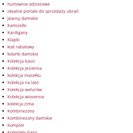
hurtownie odzieżowe
idealne portale do sprzedaży ubrań
jeansy damskie
Kamizelki
Kardigany
Klapki
kod rabatowy
kolarki damskie
Kolekcja basic
Kolekcja jesienna
kolekcja masełko
Kolekcja na lato
Kolekcja welurów
Kolekcja wiosenna
kolekcja zima
Kombinezony
Kombinezony damskie
Komplet
Komplety basic