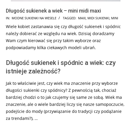
Długość sukienek a wiek – mini midi maxi
2024-
IN:
MODNE SUKIENKI NA WESELE
TAGGED:
MAXI
,
MIDI SUKIENKI
,
MINI
05-
Wiele kobiet zastanawia się czy długość sukienek i spódnic
19
należy dobierać ze względu na wiek. Dzisiaj doradzamy
Wam czym kierować się przy takim wyborze oraz
podpowiadamy kilka ciekawych modeli ubrań.
Długość sukienek i spódnic a wiek: czy
istnieje zależność?
Jak to właściwie jest, czy wiek ma znaczenie przy wyborze
długości sukienki czy spódnicy? Z pewnością tak, chociaż
bardziej chodzi o to jak czujemy się same ze sobą. Wiek ma
znaczenie, ale o wiele bardziej liczy się nasze samopoczucie,
podejście do mody (przywiązanie do tradycji czy podążanie
za trendami?), …