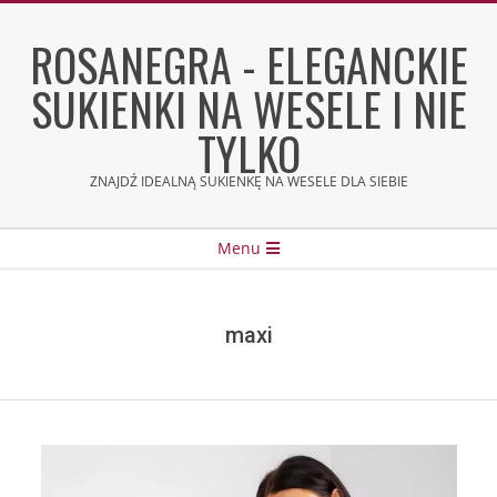
Skip
to
ROSANEGRA - ELEGANCKIE
content
SUKIENKI NA WESELE I NIE
TYLKO
ZNAJDŹ IDEALNĄ SUKIENKĘ NA WESELE DLA SIEBIE
Secondary
Menu
Navigation
Menu
maxi