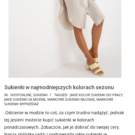
Sukienki w najmodniejszych kolorach sezonu
2026-
IN:
SHOPONLINE
,
SUKIENKI
TAGGED:
JAKIE KOLOR SUKIENKI DO PRACY
,
JAKIE SUKIENKI SĄ MODNE
,
MARKOWE SUKIENKI WŁOSKIE
,
MARKOWE
02-
SUKIENKI WYPRZEDAŻ
15
.Odcienie w modzie to coś, za czym trudno nadążyć. Jednak
tej jesieni możecie kupić sukienki w kolorach
ponadczasowych. Zobaczcie, jak je dobrać do swojej cery.
Nasza stylistka radzi i podpowiada jakie sukienki w