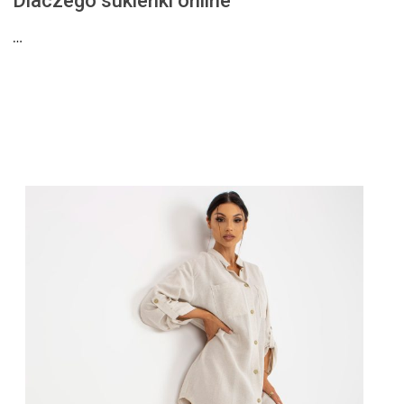
Dlaczego sukienki online
…