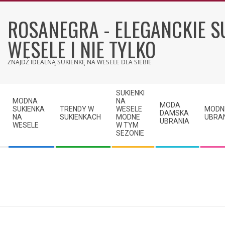
Skip
to
ROSANEGRA - ELEGANCKIE S
content
WESELE I NIE TYLKO
ZNAJDŹ IDEALNĄ SUKIENKĘ NA WESELE DLA SIEBIE
Secondary
SUKIENKI
Navigation
MODNA
NA
MODA
SUKIENKA
TRENDY W
WESELE
MODN
Menu
DAMSKA
NA
SUKIENKACH
MODNE
UBRA
UBRANIA
WESELE
W TYM
SEZONIE