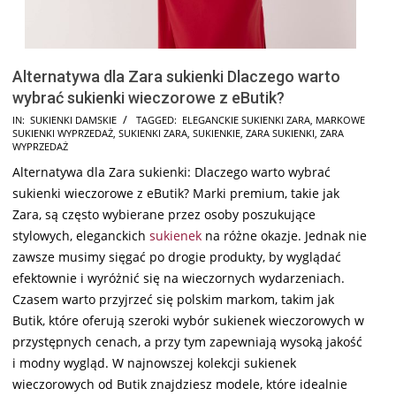
Alternatywa dla Zara sukienki Dlaczego warto
wybrać sukienki wieczorowe z eButik?
2026-
IN:
SUKIENKI DAMSKIE
TAGGED:
ELEGANCKIE SUKIENKI ZARA
,
MARKOWE
SUKIENKI WYPRZEDAŻ
,
SUKIENKI ZARA
,
SUKIENKIE
,
ZARA SUKIENKI
,
ZARA
05-
WYPRZEDAŻ
28
Alternatywa dla Zara sukienki: Dlaczego warto wybrać
sukienki wieczorowe z eButik? Marki premium, takie jak
Zara, są często wybierane przez osoby poszukujące
stylowych, eleganckich
sukienek
na różne okazje. Jednak nie
zawsze musimy sięgać po drogie produkty, by wyglądać
efektownie i wyróżnić się na wieczornych wydarzeniach.
Czasem warto przyjrzeć się polskim markom, takim jak
Butik, które oferują szeroki wybór sukienek wieczorowych w
przystępnych cenach, a przy tym zapewniają wysoką jakość
i modny wygląd. W najnowszej kolekcji sukienek
wieczorowych od Butik znajdziesz modele, które idealnie