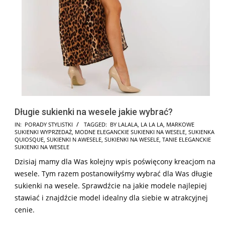
Długie sukienki na wesele jakie wybrać?
2026-
IN:
PORADY STYLISTKI
TAGGED:
BY LALALA
,
LA LA LA
,
MARKOWE
SUKIENKI WYPRZEDAŻ
,
MODNE ELEGANCKIE SUKIENKI NA WESELE
,
SUKIENKA
05-
QUIOSQUE
,
SUKIENKI N AWESELE
,
SUKIENKI NA WESELE
,
TANIE ELEGANCKIE
11
SUKIENKI NA WESELE
Dzisiaj mamy dla Was kolejny wpis poświęcony kreacjom na
wesele. Tym razem postanowiłyśmy wybrać dla Was długie
sukienki na wesele. Sprawdźcie na jakie modele najlepiej
stawiać i znajdźcie model idealny dla siebie w atrakcyjnej
cenie.