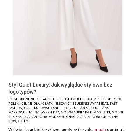
Styl Quiet Luxury: Jak wyglądać stylowo bez
logotypów?
2026-
IN:
SHOPONLINE
TAGGED:
BLUZKI DAMSKIE ELEGANCKIE PRODUCENT
POLSKI
,
CELINE
,
DLA 40 LATKI
,
ELEGANCKIE SUKIENKI WYPRZEDAŻ
,
FAST
02-
FASHION
,
GDZIE KUPOWAĆ TANIE I DOBRE UBRANIA
,
LORO PIANA
,
24
MARKOWE SUKIENKI WYPRZEDAŻ
,
MODNA SUKIENKA DLA 50 LATKI
,
MODNE
SUKIENKI DLA PAŃ PO 40
,
MODNE SUKIENKI DLA PAŃ PO 60
,
ONLY
,
THE
ROW
,
TOTÊME
W świecie, gdzie krzykliwe logotypy i szybka
moda
dominują