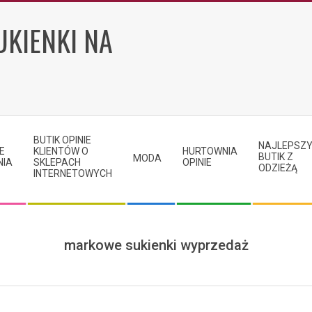
UKIENKI NA
BUTIK OPINIE
NAJLEPSZ
E
KLIENTÓW O
HURTOWNIA
BUTIK Z
MODA
NIA
SKLEPACH
OPINIE
ODZIEŻĄ
INTERNETOWYCH
markowe sukienki wyprzedaż