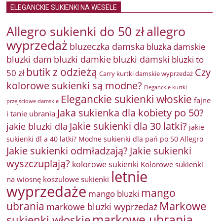
ELEGANCKIE SUKIENKI NA WESELE
Allegro sukienki do 50 zł
allegro
wyprzedaż
bluzeczka damska
bluzka damskie
bluzki damkie
bluzki dam
bluzki damski
bluzki to
butik z odzieżą
Czy
50 zł
Carry kurtki damskie wyprzedaż
kolorowe sukienki są modne?
Eleganckie kurtki
Eleganckie sukienki włoskie
fajne
przejściowe damskie
Jaka sukienka dla kobiety po 50?
i tanie ubrania
Jakie sukienki dla 30 latki?
jakie bluzki dla
jakie
sukienki dl a 40 latki? Modne sukienki dla pań po 50 Allegro
Jakie sukienki odmładzają?
Jakie sukienki
wyszczuplają?
kolorowe sukienki
Kolorowe sukienki
letnie
na wiosnę
koszulowe sukienki
wyprzedaże
mango
mango bluzki
Markowe
ubrania
markowe bluzki wyprzedaż
markowe ubrania
sukienki włoskie