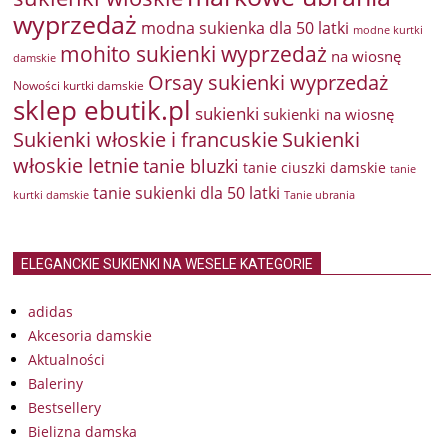
wyprzedaż
modna sukienka dla 50 latki
modne kurtki
mohito sukienki wyprzedaż
na wiosnę
damskie
Orsay sukienki wyprzedaż
Nowości kurtki damskie
sklep ebutik.pl
sukienki
sukienki na wiosnę
Sukienki włoskie i francuskie
Sukienki
włoskie letnie
tanie bluzki
tanie ciuszki damskie
tanie
tanie sukienki dla 50 latki
kurtki damskie
Tanie ubrania
ELEGANCKIE SUKIENKI NA WESELE KATEGORIE
adidas
Akcesoria damskie
Aktualności
Baleriny
Bestsellery
Bielizna damska