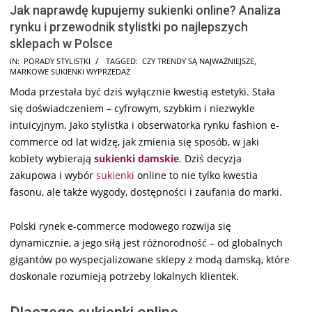
Jak naprawdę kupujemy sukienki online? Analiza
rynku i przewodnik stylistki po najlepszych
sklepach w Polsce
2026-
IN:
PORADY STYLISTKI
TAGGED:
CZY TRENDY SĄ NAJWAŻNIEJSZE
,
MARKOWE SUKIENKI WYPRZEDAŻ
04-
Moda przestała być dziś wyłącznie kwestią estetyki. Stała
15
się doświadczeniem – cyfrowym, szybkim i niezwykle
intuicyjnym. Jako stylistka i obserwatorka rynku fashion e-
commerce od lat widzę, jak zmienia się sposób, w jaki
kobiety wybierają
sukienki damskie
. Dziś decyzja
zakupowa i wybór
sukienki
online to nie tylko kwestia
fasonu, ale także wygody, dostępności i zaufania do marki.
Polski rynek e-commerce modowego rozwija się
dynamicznie, a jego siłą jest różnorodność – od globalnych
gigantów po wyspecjalizowane sklepy z modą damską, które
doskonale rozumieją potrzeby lokalnych klientek.