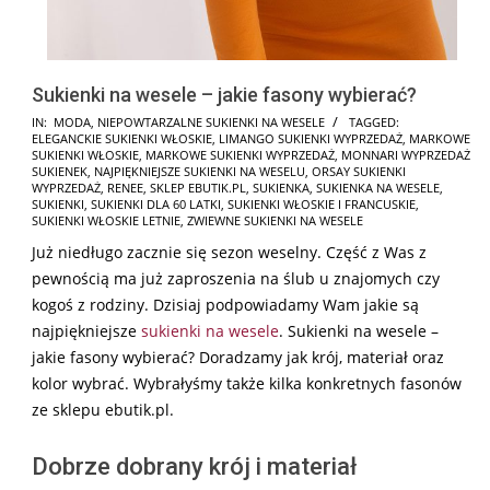
Sukienki na wesele – jakie fasony wybierać?
2026-
IN:
MODA
,
NIEPOWTARZALNE SUKIENKI NA WESELE
TAGGED:
ELEGANCKIE SUKIENKI WŁOSKIE
,
LIMANGO SUKIENKI WYPRZEDAŻ
,
MARKOWE
06-
SUKIENKI WŁOSKIE
,
MARKOWE SUKIENKI WYPRZEDAŻ
,
MONNARI WYPRZEDAŻ
10
SUKIENEK
,
NAJPIĘKNIEJSZE SUKIENKI NA WESELU
,
ORSAY SUKIENKI
WYPRZEDAŻ
,
RENEE
,
SKLEP EBUTIK.PL
,
SUKIENKA
,
SUKIENKA NA WESELE
,
SUKIENKI
,
SUKIENKI DLA 60 LATKI
,
SUKIENKI WŁOSKIE I FRANCUSKIE
,
SUKIENKI WŁOSKIE LETNIE
,
ZWIEWNE SUKIENKI NA WESELE
Już niedługo zacznie się sezon weselny. Część z Was z
pewnością ma już zaproszenia na ślub u znajomych czy
kogoś z rodziny. Dzisiaj podpowiadamy Wam jakie są
najpiękniejsze
sukienki na wesele
. Sukienki na wesele –
jakie fasony wybierać? Doradzamy jak krój, materiał oraz
kolor wybrać. Wybrałyśmy także kilka konkretnych fasonów
ze sklepu ebutik.pl.
Dobrze dobrany krój i materiał