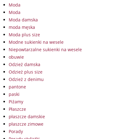
Moda
Moda
Moda damska
moda męska
Moda plus size
Modne sukienki na wesele
Niepowtarzalne sukienki na wesele
obuwie
Odzież damska
Odzież plus size
Odzież z denimu
pantone
paski
Piżamy
Płaszcze
płaszcze damskie
płaszcze zimowe
Porady
Porady stylistki