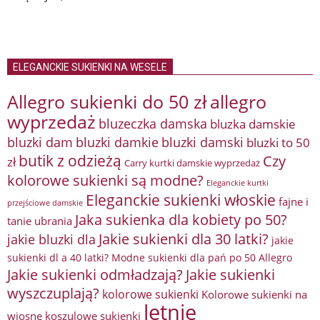
ELEGANCKIE SUKIENKI NA WESELE
Allegro sukienki do 50 zł
allegro
wyprzedaż
bluzeczka damska
bluzka damskie
bluzki damkie
bluzki dam
bluzki damski
bluzki to 50
butik z odzieżą
Czy
zł
Carry kurtki damskie wyprzedaż
kolorowe sukienki są modne?
Eleganckie kurtki
Eleganckie sukienki włoskie
fajne i
przejściowe damskie
Jaka sukienka dla kobiety po 50?
tanie ubrania
Jakie sukienki dla 30 latki?
jakie bluzki dla
jakie
sukienki dl a 40 latki? Modne sukienki dla pań po 50 Allegro
Jakie sukienki odmładzają?
Jakie sukienki
wyszczuplają?
kolorowe sukienki
Kolorowe sukienki na
letnie
wiosnę
koszulowe sukienki