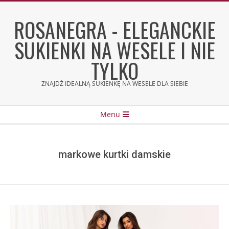
Skip
to
ROSANEGRA - ELEGANCKIE
content
SUKIENKI NA WESELE I NIE
TYLKO
ZNAJDŹ IDEALNĄ SUKIENKĘ NA WESELE DLA SIEBIE
Secondary
Menu
Navigation
Menu
markowe kurtki damskie