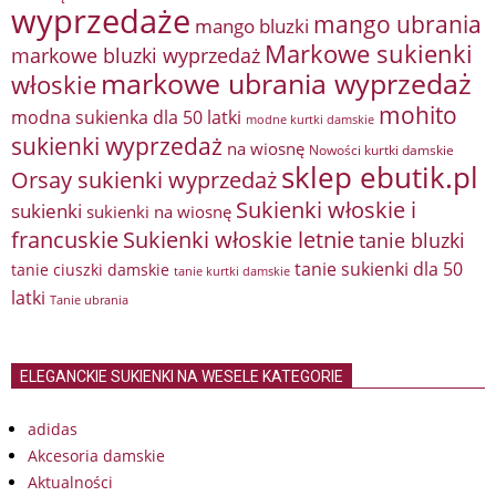
wyprzedaże
mango ubrania
mango bluzki
Markowe sukienki
markowe bluzki wyprzedaż
markowe ubrania wyprzedaż
włoskie
mohito
modna sukienka dla 50 latki
modne kurtki damskie
sukienki wyprzedaż
na wiosnę
Nowości kurtki damskie
sklep ebutik.pl
Orsay sukienki wyprzedaż
Sukienki włoskie i
sukienki
sukienki na wiosnę
francuskie
Sukienki włoskie letnie
tanie bluzki
tanie sukienki dla 50
tanie ciuszki damskie
tanie kurtki damskie
latki
Tanie ubrania
ELEGANCKIE SUKIENKI NA WESELE KATEGORIE
adidas
Akcesoria damskie
Aktualności