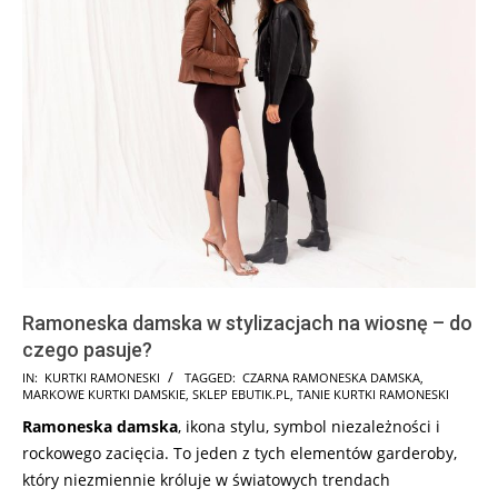
Ramoneska damska w stylizacjach na wiosnę – do
czego pasuje?
2026-
IN:
KURTKI RAMONESKI
TAGGED:
CZARNA RAMONESKA DAMSKA
,
MARKOWE KURTKI DAMSKIE
,
SKLEP EBUTIK.PL
,
TANIE KURTKI RAMONESKI
03-
Ramoneska damska
, ikona stylu, symbol niezależności i
27
rockowego zacięcia. To jeden z tych elementów garderoby,
który niezmiennie króluje w światowych trendach