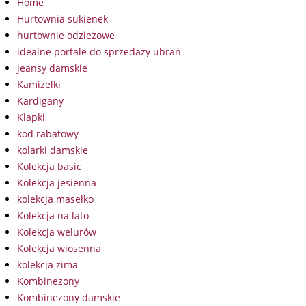
Home
Hurtownia sukienek
hurtownie odzieżowe
idealne portale do sprzedaży ubrań
jeansy damskie
Kamizelki
Kardigany
Klapki
kod rabatowy
kolarki damskie
Kolekcja basic
Kolekcja jesienna
kolekcja masełko
Kolekcja na lato
Kolekcja welurów
Kolekcja wiosenna
kolekcja zima
Kombinezony
Kombinezony damskie