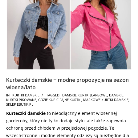
Kurteczki damskie – modne propozycje na sezon
wiosna/lato
2026-
IN:
KURTKI DAMSKIE
TAGGED:
DAMSKIE KURTKI JEANSOWE
,
DAMSKIE
KURTKI PIKOWANE
,
GDZIE KUPIĆ FAJNE KURTKI
,
MARKOWE KURTKI DAMSKIE
,
02-
SKLEP EBUTIK.PL
23
Kurteczki damskie
to nieodłączny element wiosennej
garderoby, który nie tylko dodaje stylu, ale także zapewnia
ochronę przed chłodem w przejściowej pogodzie. Te
wszechstronne i modne elementy odzieży są niezbędne dla