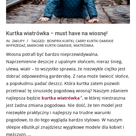
Kurtka wiatrówka – must have na wiosnę!
2025-
IN:
ZAKUPY
TAGGED:
BONPRIX KURTKI
,
CARRY KURTKI DAMSKIE
WYPRZEDAŻ
,
MARKOWE KURTKI DAMSKIE
,
WIATRÓWKA
08-
Wiosna potrafi być bardzo nieprzewidywalna.
21
Naprzemienne deszcze z upalnym słońcem, nieraz śnieg,
ulewa, wiatr – to wszystko sprawia, że niezwykle ciężko jest
dobrać odpowiednią garderobę. Z rana może świecić słońce,
a popołudniu padać deszcz. Która kurtka zatem pozwoli
przetrwać tę sinusoidę pogodową wiosną? Naszym zdaniem
najlepsza będzie
kurtka wiatrówka
, w której niestraszna
jest żadna zmiana pogodowa. Nie dość, że ten model jest
niezwykle praktyczny i najlepszy na trudne warunki
pogodowe, to do tego wygląda bardzo stylowo. W naszym
sklepie eButik.pl znajdziesz wyjątkowe modele dla kobiet i
mężczyzn, …