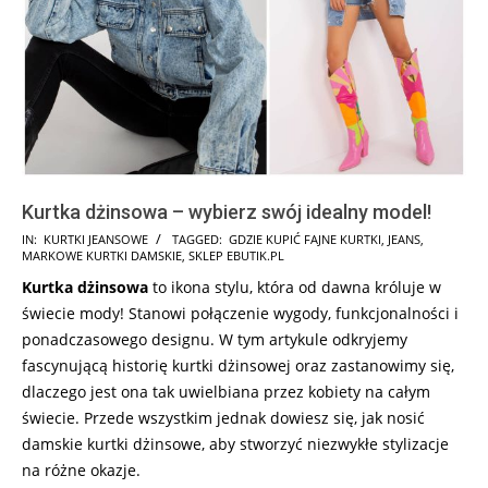
Kurtka dżinsowa – wybierz swój idealny model!
2026-
IN:
KURTKI JEANSOWE
TAGGED:
GDZIE KUPIĆ FAJNE KURTKI
,
JEANS
,
MARKOWE KURTKI DAMSKIE
,
SKLEP EBUTIK.PL
01-
Kurtka dżinsowa
to ikona stylu, która od dawna króluje w
21
świecie mody! Stanowi połączenie wygody, funkcjonalności i
ponadczasowego designu. W tym artykule odkryjemy
fascynującą historię kurtki dżinsowej oraz zastanowimy się,
dlaczego jest ona tak uwielbiana przez kobiety na całym
świecie. Przede wszystkim jednak dowiesz się, jak nosić
damskie kurtki dżinsowe, aby stworzyć niezwykłe stylizacje
na różne okazje.