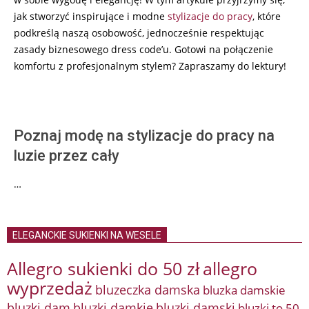
jak stworzyć inspirujące i modne
stylizacje do pracy
, które
podkreślą naszą osobowość, jednocześnie respektując
zasady biznesowego dress code’u. Gotowi na połączenie
komfortu z profesjonalnym stylem? Zapraszamy do lektury!
Poznaj modę na stylizacje do pracy na
luzie przez cały
…
ELEGANCKIE SUKIENKI NA WESELE
Allegro sukienki do 50 zł
allegro
wyprzedaż
bluzeczka damska
bluzka damskie
bluzki damkie
bluzki dam
bluzki damski
bluzki to 50