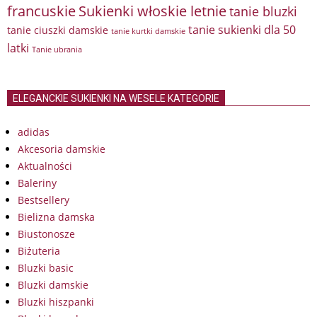
francuskie
Sukienki włoskie letnie
tanie bluzki
tanie sukienki dla 50
tanie ciuszki damskie
tanie kurtki damskie
latki
Tanie ubrania
ELEGANCKIE SUKIENKI NA WESELE KATEGORIE
adidas
Akcesoria damskie
Aktualności
Baleriny
Bestsellery
Bielizna damska
Biustonosze
Biżuteria
Bluzki basic
Bluzki damskie
Bluzki hiszpanki