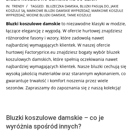
2025-
IN:
TRENDY
TAGGED:
BLUZECZKA DAMSKA
,
BLUZKI PASUJĄ DO
,
JAKIE
KOSZULE SĄ
,
MARKOWE BLUZKI DAMSKIE WYPRZEDAŻ
,
MARKOWE KOSZULE
10-
WYPRZEDAŻ
,
MODNE BLUZKI DAMSKIE
,
TANIE KOSZULE
19
Bluzki koszulowe damskie
to niezawodne klasyki w modzie,
łączące elegancję z wygodą. W ofercie hurtowej znajdziesz
różnorodne fasony i wzory, które zadowolą nawet
najbardziej wymagających klientek. W naszej ofercie
hurtowej Factoryprice.eu znajdziesz bogaty wybór bluzek
koszulowych damskich, które spełnią oczekiwania nawet
najbardziej wymagających klientek. Nasze bluzki cechują się
wysoką jakością materiałów oraz starannym wykonaniem, co
gwarantuje trwałość i komfort noszenia przez wiele
sezonów. Zapraszamy do zapoznania się z naszą kolekcją!
Bluzki koszulowe damskie – co je
wyróżnia spośród innych?