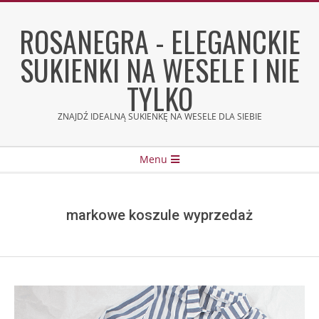
Skip
to
ROSANEGRA - ELEGANCKIE
content
SUKIENKI NA WESELE I NIE
TYLKO
ZNAJDŹ IDEALNĄ SUKIENKĘ NA WESELE DLA SIEBIE
Secondary
Menu
Navigation
Menu
markowe koszule wyprzedaż