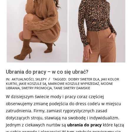
Ubrania do pracy – w co się ubrać?
2025-
IN:
AKTUALNOŚCI
,
SKLEPY
TAGGED:
DOBRY SWETER DLA
,
JAKI KOLOR
KURTKI
,
JAKIE KOSZULE SĄ
,
MARKOWE KOSZULE WYPRZEDAŻ
,
MODNE
04-
UBRANIA
,
SWETRY PROMOCJA
,
TANIE SWETRY DAMSKIE
28
W dzisiejszym świecie mody i pracy coraz częściej
obserwujemy zmianę podejścia do dress code’u w miejscu
zatrudnienia. Firmy, zamiast rygorystycznych zasad
dotyczących stroju, stawiają na swobodę i indywidualizm.
Jednym z ciekawych nurtów są
ubrania do pracy
które łączą
w sobie wygodę i elegancję! W tym artykule przyjrzymy się,