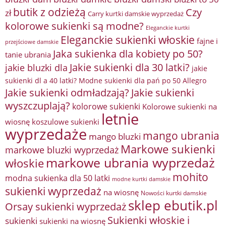
butik z odzieżą
Czy
zł
Carry kurtki damskie wyprzedaż
kolorowe sukienki są modne?
Eleganckie kurtki
Eleganckie sukienki włoskie
fajne i
przejściowe damskie
Jaka sukienka dla kobiety po 50?
tanie ubrania
Jakie sukienki dla 30 latki?
jakie bluzki dla
jakie
sukienki dl a 40 latki? Modne sukienki dla pań po 50 Allegro
Jakie sukienki odmładzają?
Jakie sukienki
wyszczuplają?
kolorowe sukienki
Kolorowe sukienki na
letnie
wiosnę
koszulowe sukienki
wyprzedaże
mango ubrania
mango bluzki
Markowe sukienki
markowe bluzki wyprzedaż
markowe ubrania wyprzedaż
włoskie
mohito
modna sukienka dla 50 latki
modne kurtki damskie
sukienki wyprzedaż
na wiosnę
Nowości kurtki damskie
sklep ebutik.pl
Orsay sukienki wyprzedaż
Sukienki włoskie i
sukienki
sukienki na wiosnę