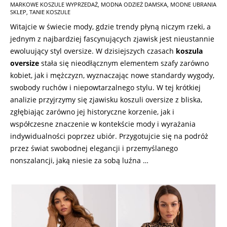
MARKOWE KOSZULE WYPRZEDAŻ
,
MODNA ODZIEŻ DAMSKA
,
MODNE UBRANIA
05-
SKLEP
,
TANIE KOSZULE
29
Witajcie w świecie mody, gdzie trendy płyną niczym rzeki, a
jednym z najbardziej fascynujących zjawisk jest nieustannie
ewoluujący styl oversize. W dzisiejszych czasach
koszula
oversize
stała się nieodłącznym elementem szafy zarówno
kobiet, jak i mężczyzn, wyznaczając nowe standardy wygody,
swobody ruchów i niepowtarzalnego stylu. W tej krótkiej
analizie przyjrzymy się zjawisku koszuli oversize z bliska,
zgłębiając zarówno jej historyczne korzenie, jak i
współczesne znaczenie w kontekście mody i wyrażania
indywidualności poprzez ubiór. Przygotujcie się na podróż
przez świat swobodnej elegancji i przemyślanego
nonszalancji, jaką niesie za sobą luźna …