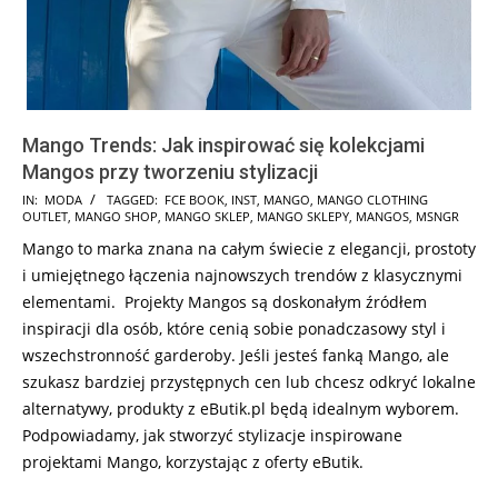
Mango Trends: Jak inspirować się kolekcjami
Mangos przy tworzeniu stylizacji
2025-
IN:
MODA
TAGGED:
FCE BOOK
,
INST
,
MANGO
,
MANGO CLOTHING
OUTLET
,
MANGO SHOP
,
MANGO SKLEP
,
MANGO SKLEPY
,
MANGOS
,
MSNGR
01-
Mango to marka znana na całym świecie z elegancji, prostoty
02
i umiejętnego łączenia najnowszych trendów z klasycznymi
elementami. Projekty Mangos są doskonałym źródłem
inspiracji dla osób, które cenią sobie ponadczasowy styl i
wszechstronność garderoby. Jeśli jesteś fanką Mango, ale
szukasz bardziej przystępnych cen lub chcesz odkryć lokalne
alternatywy, produkty z eButik.pl będą idealnym wyborem.
Podpowiadamy, jak stworzyć stylizacje inspirowane
projektami Mango, korzystając z oferty eButik.