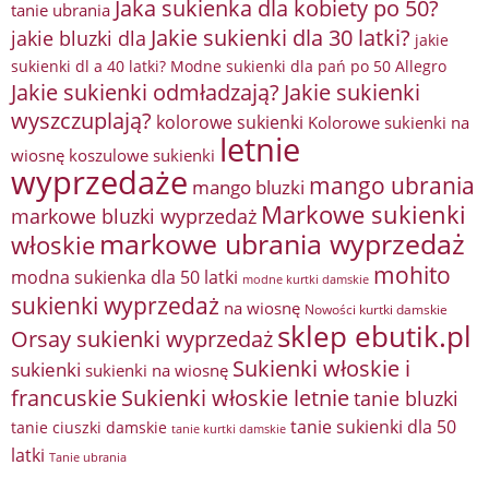
Jaka sukienka dla kobiety po 50?
tanie ubrania
Jakie sukienki dla 30 latki?
jakie bluzki dla
jakie
sukienki dl a 40 latki? Modne sukienki dla pań po 50 Allegro
Jakie sukienki odmładzają?
Jakie sukienki
wyszczuplają?
kolorowe sukienki
Kolorowe sukienki na
letnie
wiosnę
koszulowe sukienki
wyprzedaże
mango ubrania
mango bluzki
Markowe sukienki
markowe bluzki wyprzedaż
markowe ubrania wyprzedaż
włoskie
mohito
modna sukienka dla 50 latki
modne kurtki damskie
sukienki wyprzedaż
na wiosnę
Nowości kurtki damskie
sklep ebutik.pl
Orsay sukienki wyprzedaż
Sukienki włoskie i
sukienki
sukienki na wiosnę
francuskie
Sukienki włoskie letnie
tanie bluzki
tanie sukienki dla 50
tanie ciuszki damskie
tanie kurtki damskie
latki
Tanie ubrania