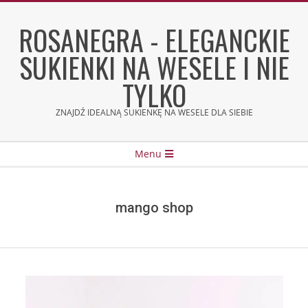
Skip
to
ROSANEGRA - ELEGANCKIE
content
SUKIENKI NA WESELE I NIE
TYLKO
ZNAJDŹ IDEALNĄ SUKIENKĘ NA WESELE DLA SIEBIE
Secondary
Menu
Navigation
Menu
mango shop