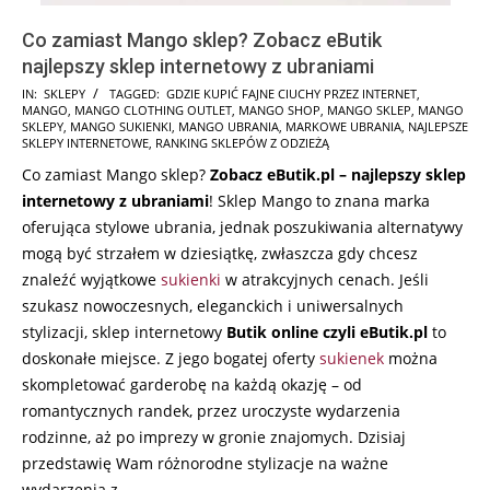
Co zamiast Mango sklep? Zobacz eButik
najlepszy sklep internetowy z ubraniami
2025-
IN:
SKLEPY
TAGGED:
GDZIE KUPIĆ FAJNE CIUCHY PRZEZ INTERNET
,
MANGO
,
MANGO CLOTHING OUTLET
,
MANGO SHOP
,
MANGO SKLEP
,
MANGO
10-
SKLEPY
,
MANGO SUKIENKI
,
MANGO UBRANIA
,
MARKOWE UBRANIA
,
NAJLEPSZE
18
SKLEPY INTERNETOWE
,
RANKING SKLEPÓW Z ODZIEŻĄ
Co zamiast Mango sklep?
Zobacz eButik.pl – najlepszy sklep
internetowy z ubraniami
! Sklep Mango to znana marka
oferująca stylowe ubrania, jednak poszukiwania alternatywy
mogą być strzałem w dziesiątkę, zwłaszcza gdy chcesz
znaleźć wyjątkowe
sukienki
w atrakcyjnych cenach. Jeśli
szukasz nowoczesnych, eleganckich i uniwersalnych
stylizacji, sklep internetowy
Butik online czyli eButik.pl
to
doskonałe miejsce. Z jego bogatej oferty
sukienek
można
skompletować garderobę na każdą okazję – od
romantycznych randek, przez uroczyste wydarzenia
rodzinne, aż po imprezy w gronie znajomych. Dzisiaj
przedstawię Wam różnorodne stylizacje na ważne
wydarzenia z …