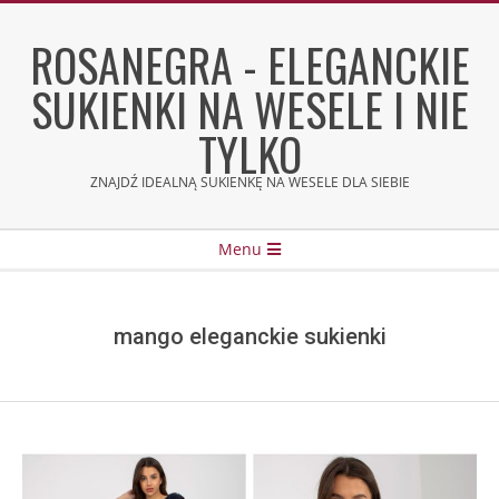
Skip
to
ROSANEGRA - ELEGANCKIE
content
SUKIENKI NA WESELE I NIE
TYLKO
ZNAJDŹ IDEALNĄ SUKIENKĘ NA WESELE DLA SIEBIE
Secondary
Menu
Navigation
Menu
mango eleganckie sukienki