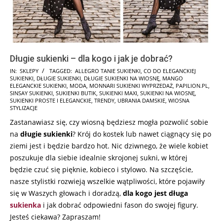
Długie sukienki – dla kogo i jak je dobrać?
2025-
IN:
SKLEPY
TAGGED:
ALLEGRO TANIE SUKIENKI
,
CO DO ELEGANCKIEJ
SUKIENKI
,
DŁUGIE SUKIENKI
,
DŁUGIE SUKIENKI NA WIOSNĘ
,
MANGO
03-
ELEGANCKIE SUKIENKI
,
MODA
,
MONNARI SUKIENKI WYPRZEDAŻ
,
PAPILION.PL
,
04
SINSAY SUKIENKI
,
SUKIENKI BUTIK
,
SUKIENKI MAXI
,
SUKIENKI NA WIOSNĘ
,
SUKIENKI PROSTE I ELEGANCKIE
,
TRENDY
,
UBRANIA DAMSKIE
,
WIOSNA
STYLIZACJE
Zastanawiasz się, czy wiosną będziesz mogła pozwolić sobie
na
długie sukienki
? Krój do kostek lub nawet ciągnący się po
ziemi jest i będzie bardzo hot. Nic dziwnego, że wiele kobiet
poszukuje dla siebie idealnie skrojonej sukni, w której
będzie czuć się pięknie, kobieco i stylowo. Na szczęście,
nasze stylistki rozwieją wszelkie wątpliwości, które pojawiły
się w Waszych głowach i doradzą,
dla kogo jest długa
sukienka
i jak dobrać odpowiedni fason do swojej figury.
Jesteś ciekawa? Zapraszam!