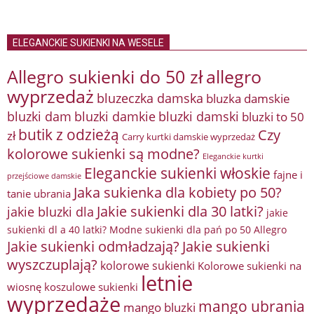
ELEGANCKIE SUKIENKI NA WESELE
Allegro sukienki do 50 zł
allegro
wyprzedaż
bluzeczka damska
bluzka damskie
bluzki damkie
bluzki dam
bluzki damski
bluzki to 50
butik z odzieżą
Czy
zł
Carry kurtki damskie wyprzedaż
kolorowe sukienki są modne?
Eleganckie kurtki
Eleganckie sukienki włoskie
fajne i
przejściowe damskie
Jaka sukienka dla kobiety po 50?
tanie ubrania
Jakie sukienki dla 30 latki?
jakie bluzki dla
jakie
sukienki dl a 40 latki? Modne sukienki dla pań po 50 Allegro
Jakie sukienki odmładzają?
Jakie sukienki
wyszczuplają?
kolorowe sukienki
Kolorowe sukienki na
letnie
wiosnę
koszulowe sukienki
wyprzedaże
mango ubrania
mango bluzki