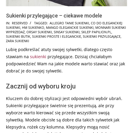
Sukienki przylegające – ciekawe modele
2025-
IN:
RESERVED
TAGGED:
ALLEGRO TANIE SUKIENKI
,
CO DO ELEGANCKIEJ
SUKIENKI
,
HM SUKIENKO
,
MANGO ELEGANCKIE SUKIENKI
,
MONNARI SUKIENKI
01-
WYPRZEDAŻ
,
ORSAY SUKIENKI
,
SINSAY SUKIENKI
,
SKLEP PAPILION.PL
,
29
SUKIENKI BUTIK
,
SUKIENKI PROSTE I ELEGANCKIE
,
SUKIENKI PRZYLEGAJĄCE
,
ZARA SUKIENKI
Lubię podkreślać atuty swojej sylwetki, dlatego często
stawiam na
sukienki
przylegające. Dzisiaj chciałabym
podpowiedzieć Wam na jakie modele warto stawiać oraz jak
dobrać je do swojej sylwetki.
Zacznij od wyboru kroju
Kluczem do dobrej stylizacji jest odpowiedni wybór ubrań.
Sukienki przylegające świetnie się prezentują, ale przy
wyborze warto kierować się przede wszystkim swoją
sylwetką. Modele obcisłe są dobre dla takich sylwetek jak
klepsydra, rożek czy kolumna. Klepsydry mogą nosić