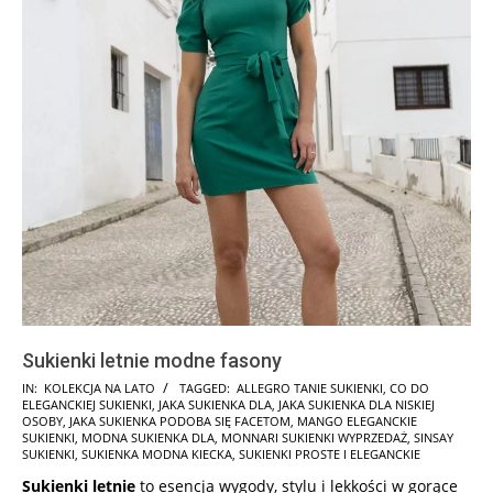
Sukienki letnie modne fasony
2025-
IN:
KOLEKCJA NA LATO
TAGGED:
ALLEGRO TANIE SUKIENKI
,
CO DO
ELEGANCKIEJ SUKIENKI
,
JAKA SUKIENKA DLA
,
JAKA SUKIENKA DLA NISKIEJ
06-
OSOBY
,
JAKA SUKIENKA PODOBA SIĘ FACETOM
,
MANGO ELEGANCKIE
09
SUKIENKI
,
MODNA SUKIENKA DLA
,
MONNARI SUKIENKI WYPRZEDAŻ
,
SINSAY
SUKIENKI
,
SUKIENKA MODNA KIECKA
,
SUKIENKI PROSTE I ELEGANCKIE
Sukienki letnie
to esencja wygody, stylu i lekkości w gorące