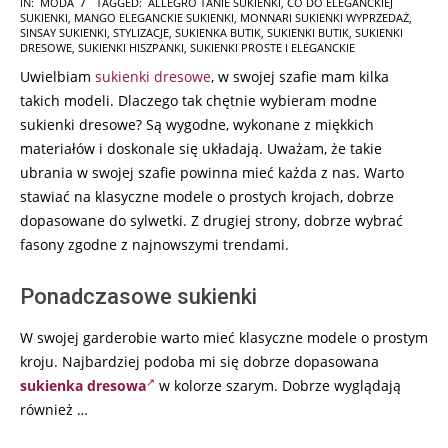
2024-
IN:
MODA
TAGGED:
ALLEGRO TANIE SUKIENKI
,
CO DO ELEGANCKIEJ
SUKIENKI
,
MANGO ELEGANCKIE SUKIENKI
,
MONNARI SUKIENKI WYPRZEDAŻ
,
09-
SINSAY SUKIENKI
,
STYLIZACJE
,
SUKIENKA BUTIK
,
SUKIENKI BUTIK
,
SUKIENKI
29
DRESOWE
,
SUKIENKI HISZPANKI
,
SUKIENKI PROSTE I ELEGANCKIE
Uwielbiam
sukienki dresowe
, w swojej szafie mam kilka
takich modeli. Dlaczego tak chętnie wybieram modne
sukienki dresowe? Są wygodne, wykonane z miękkich
materiałów i doskonale się układają. Uważam, że takie
ubrania w swojej szafie powinna mieć każda z nas. Warto
stawiać na klasyczne modele o prostych krojach, dobrze
dopasowane do sylwetki. Z drugiej strony, dobrze wybrać
fasony zgodne z najnowszymi trendami.
Ponadczasowe sukienki
W swojej garderobie warto mieć klasyczne modele o prostym
kroju. Najbardziej podoba mi się dobrze dopasowana
sukienka dresowa
w kolorze szarym. Dobrze wyglądają
również …