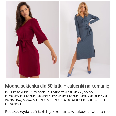
Modna sukienka dla 50 latki – sukienki na komunię
2025-
IN:
SHOPONLINE
TAGGED:
ALLEGRO TANIE SUKIENKI
,
CO DO
ELEGANCKIEJ SUKIENKI
,
MANGO ELEGANCKIE SUKIENKI
,
MONNARI SUKIENKI
05-
WYPRZEDAŻ
,
SINSAY SUKIENKI
,
SUKIENKI DLA 50 LATKI
,
SUKIENKI PROSTE I
08
ELEGANCKIE
Podczas wydarzeń takich jak komunia wnuków, chwila ta nie