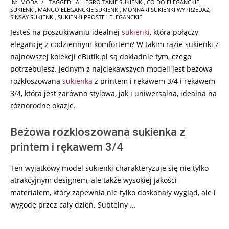
2025-
IN:
MODA
TAGGED:
ALLEGRO TANIE SUKIENKI
,
CO DO ELEGANCKIEJ
SUKIENKI
,
MANGO ELEGANCKIE SUKIENKI
,
MONNARI SUKIENKI WYPRZEDAŻ
,
07-
SINSAY SUKIENKI
,
SUKIENKI PROSTE I ELEGANCKIE
06
Jesteś na poszukiwaniu idealnej
sukienki
, która połączy
elegancję z codziennym komfortem? W takim razie sukienki z
najnowszej kolekcji eButik.pl są dokładnie tym, czego
potrzebujesz. Jednym z najciekawszych modeli jest beżowa
rozkloszowana
sukienka
z printem i rękawem 3/4 i rękawem
3/4, która jest zarówno stylowa, jak i uniwersalna, idealna na
różnorodne okazje.
Beżowa rozkloszowana sukienka z
printem i rękawem 3/4
Ten wyjątkowy model sukienki charakteryzuje się nie tylko
atrakcyjnym designem, ale także wysokiej jakości
materiałem, który zapewnia nie tylko doskonały wygląd, ale i
wygodę przez cały dzień. Subtelny …