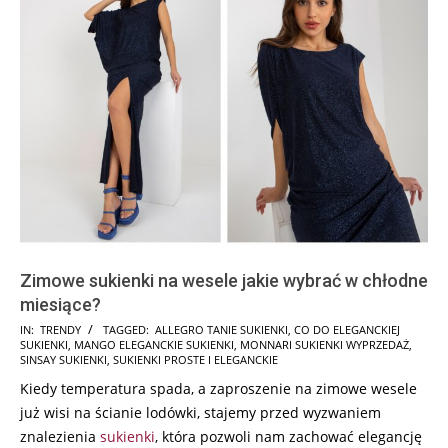
Zimowe sukienki na wesele jakie wybrać w chłodne
miesiące?
2026-
IN:
TRENDY
TAGGED:
ALLEGRO TANIE SUKIENKI
,
CO DO ELEGANCKIEJ
SUKIENKI
,
MANGO ELEGANCKIE SUKIENKI
,
MONNARI SUKIENKI WYPRZEDAŻ
,
01-
SINSAY SUKIENKI
,
SUKIENKI PROSTE I ELEGANCKIE
20
Kiedy temperatura spada, a zaproszenie na zimowe wesele
już wisi na ścianie lodówki, stajemy przed wyzwaniem
znalezienia
sukienki
, która pozwoli nam zachować elegancję