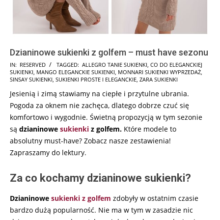
Dzianinowe sukienki z golfem – must have sezonu
2025-
IN:
RESERVED
TAGGED:
ALLEGRO TANIE SUKIENKI
,
CO DO ELEGANCKIEJ
SUKIENKI
,
MANGO ELEGANCKIE SUKIENKI
,
MONNARI SUKIENKI WYPRZEDAŻ
,
09-
SINSAY SUKIENKI
,
SUKIENKI PROSTE I ELEGANCKIE
,
ZARA SUKIENKI
27
Jesienią i zimą stawiamy na ciepłe i przytulne ubrania.
Pogoda za oknem nie zachęca, dlatego dobrze czuć się
komfortowo i wygodnie. Świetną propozycją w tym sezonie
są
dzianinowe
sukienki
z golfem.
Które modele to
absolutny must-have? Zobacz nasze zestawienia!
Zapraszamy do lektury.
Za co kochamy dzianinowe sukienki?
Dzianinowe
sukienki z golfem
zdobyły w ostatnim czasie
bardzo dużą popularność. Nie ma w tym w zasadzie nic