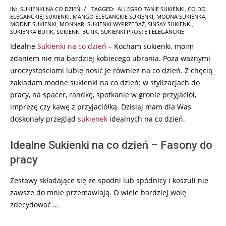
2025-
IN:
SUKIENKI NA CO DZIEŃ
TAGGED:
ALLEGRO TANIE SUKIENKI
,
CO DO
ELEGANCKIEJ SUKIENKI
,
MANGO ELEGANCKIE SUKIENKI
,
MODNA SUKIENKA
,
06-
MODNE SUKIENKI
,
MONNARI SUKIENKI WYPRZEDAŻ
,
SINSAY SUKIENKI
,
06
SUKIENKA BUTIK
,
SUKIENKI BUTIK
,
SUKIENKI PROSTE I ELEGANCKIE
Idealne
Sukienki na co dzień
– Kocham sukienki, moim
zdaniem nie ma bardziej kobiecego ubrania. Poza ważnymi
uroczystościami lubię nosić je również na co dzień. Z chęcią
zakładam modne sukienki na co dzień: w stylizacjach do
pracy, na spacer, randkę, spotkanie w gronie przyjaciół,
imprezę czy kawę z przyjaciółką. Dzisiaj mam dla Was
doskonały przegląd
sukienek
idealnych na co dzień.
Idealne Sukienki na co dzień – Fasony do
pracy
Zestawy składające się ze spodni lub spódnicy i koszuli nie
zawsze do mnie przemawiają. O wiele bardziej wolę
zdecydować …