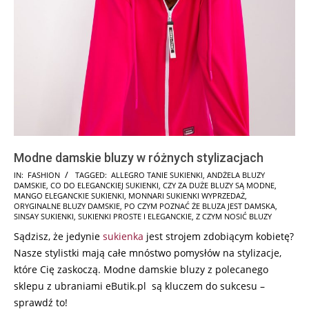
Modne damskie bluzy w różnych stylizacjach
2025-
IN:
FASHION
TAGGED:
ALLEGRO TANIE SUKIENKI
,
ANDŻELA BLUZY
DAMSKIE
,
CO DO ELEGANCKIEJ SUKIENKI
,
CZY ZA DUŻE BLUZY SĄ MODNE
,
12-
MANGO ELEGANCKIE SUKIENKI
,
MONNARI SUKIENKI WYPRZEDAŻ
,
01
ORYGINALNE BLUZY DAMSKIE
,
PO CZYM POZNAĆ ŻE BLUZA JEST DAMSKA
,
SINSAY SUKIENKI
,
SUKIENKI PROSTE I ELEGANCKIE
,
Z CZYM NOSIĆ BLUZY
Sądzisz, że jedynie
sukienka
jest strojem zdobiącym kobietę?
Nasze stylistki mają całe mnóstwo pomysłów na stylizacje,
które Cię zaskoczą. Modne damskie bluzy z polecanego
sklepu z ubraniami eButik.pl są kluczem do sukcesu –
sprawdź to!