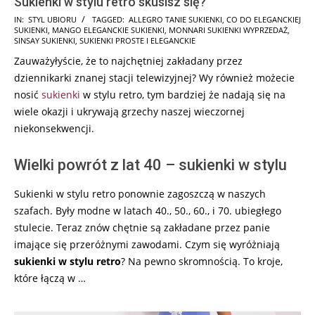
Sukienki w stylu retro skusisz się?
2025-
IN:
STYL UBIORU
TAGGED:
ALLEGRO TANIE SUKIENKI
,
CO DO ELEGANCKIEJ
SUKIENKI
,
MANGO ELEGANCKIE SUKIENKI
,
MONNARI SUKIENKI WYPRZEDAŻ
,
09-
SINSAY SUKIENKI
,
SUKIENKI PROSTE I ELEGANCKIE
09
Zauważyłyście, że to najchętniej zakładany przez
dziennikarki znanej stacji telewizyjnej? Wy również możecie
nosić
sukienki
w stylu retro, tym bardziej że nadają się na
wiele okazji i ukrywają grzechy naszej wieczornej
niekonsekwencji.
Wielki powrót z lat 40 – sukienki w stylu
Sukienki w stylu retro ponownie zagoszczą w naszych
szafach. Były modne w latach 40., 50., 60., i 70. ubiegłego
stulecie. Teraz znów chętnie są zakładane przez panie
imające się przeróżnymi zawodami. Czym się wyróżniają
sukienki w stylu retro
? Na pewno skromnością. To kroje,
które łączą w …