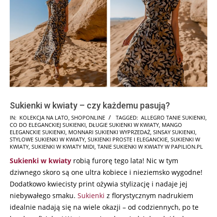
Sukienki w kwiaty – czy każdemu pasują?
2025-
IN:
KOLEKCJA NA LATO
,
SHOPONLINE
TAGGED:
ALLEGRO TANIE SUKIENKI
,
CO DO ELEGANCKIEJ SUKIENKI
,
DŁUGIE SUKIENKI W KWIATY
,
MANGO
03-
ELEGANCKIE SUKIENKI
,
MONNARI SUKIENKI WYPRZEDAŻ
,
SINSAY SUKIENKI
,
06
STYLOWE SUKIENKI W KWIATY
,
SUKIENKI PROSTE I ELEGANCKIE
,
SUKIENKI W
KWIATY
,
SUKIENKI W KWIATY MIDI
,
TANIE SUKIENKI W KWIATY W PAPILION.PL
Sukienki w kwiaty
robią furorę tego lata! Nic w tym
dziwnego skoro są one ultra kobiece i nieziemsko wygodne!
Dodatkowo kwiecisty print ożywia stylizację i nadaje jej
niebywałego smaku.
Sukienki
z florystycznym nadrukiem
idealnie nadają się na wiele okazji – od codziennych, po te