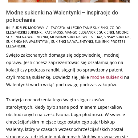
Modne sukienki na Walentynki – inspiracje do
pokochania
2025-
IN:
PUDELEK MODOWY
TAGGED:
ALLEGRO TANIE SUKIENKI
,
CO DO
ELEGANCKIEJ SUKIENKI
,
KATE MOSS
,
MANGO ELEGANCKIE SUKIENKI
,
MODNE
02-
SUKIENKI NA WALENTYNKI
,
MONNARI SUKIENKI WYPRZEDAŻ
,
SINSAY SUKIENKI
,
13
SUKIENKA NA WALENTYNKI
,
SUKIENKI NA WALENTYNKI
,
SUKIENKI PROSTE I
ELEGANCKIE
Święto zakochanych domaga się odpowiedniej, modnej
oprawy. Jeśli chcesz zaprezentować się oszałamiająco na
kolacji czy podczas randki, sięgnij po sprawdzony patent,
czyli modną sukienkę. Dowiedz się, jakie
modne sukienki
na
Walentynki warto wziąć pod uwagę podczas zakupów.
Tradycja obchodzenia tego święta sięga czasów
starożytnych, kiedy było znane pod mianem Leperkaliów
obchodzonych na cześć Fauna, boga płodności. W świecie
chrześcijańskim miejsce tego ostatniego zajął biskup
Walenty, który w czasach wczesnochrześcijańskich został
stracony za udzielanie potajemnych ślubów pragnącym się