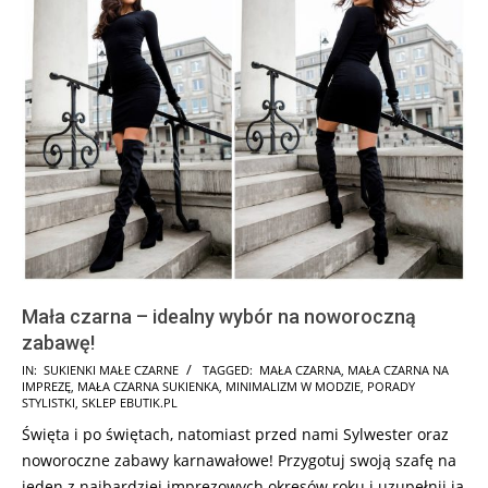
Mała czarna – idealny wybór na noworoczną
zabawę!
2025-
IN:
SUKIENKI MAŁE CZARNE
TAGGED:
MAŁA CZARNA
,
MAŁA CZARNA NA
IMPREZĘ
,
MAŁA CZARNA SUKIENKA
,
MINIMALIZM W MODZIE
,
PORADY
10-
STYLISTKI
,
SKLEP EBUTIK.PL
08
Święta i po świętach, natomiast przed nami Sylwester oraz
noworoczne zabawy karnawałowe! Przygotuj swoją szafę na
jeden z najbardziej imprezowych okresów roku i uzupełnij ją