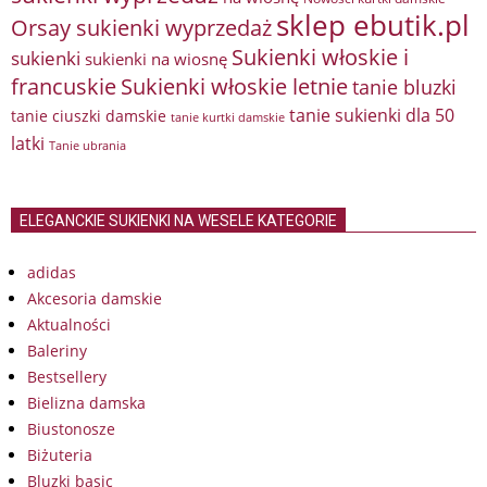
sklep ebutik.pl
Orsay sukienki wyprzedaż
Sukienki włoskie i
sukienki
sukienki na wiosnę
francuskie
Sukienki włoskie letnie
tanie bluzki
tanie sukienki dla 50
tanie ciuszki damskie
tanie kurtki damskie
latki
Tanie ubrania
ELEGANCKIE SUKIENKI NA WESELE KATEGORIE
adidas
Akcesoria damskie
Aktualności
Baleriny
Bestsellery
Bielizna damska
Biustonosze
Biżuteria
Bluzki basic