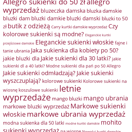
Allegro sukienki do 50 zł
allegro
wyprzedaż
bluzeczka damska
bluzka damskie
bluzki damkie
bluzki dam
bluzki damski
bluzki to 50
butik z odzieżą
Czy
zł
Carry kurtki damskie wyprzedaż
kolorowe sukienki są modne?
Eleganckie kurtki
Eleganckie sukienki włoskie
fajne i
przejściowe damskie
Jaka sukienka dla kobiety po 50?
tanie ubrania
Jakie sukienki dla 30 latki?
jakie bluzki dla
jakie
sukienki dl a 40 latki? Modne sukienki dla pań po 50 Allegro
Jakie sukienki odmładzają?
Jakie sukienki
wyszczuplają?
kolorowe sukienki
Kolorowe sukienki na
letnie
wiosnę
koszulowe sukienki
wyprzedaże
mango ubrania
mango bluzki
Markowe sukienki
markowe bluzki wyprzedaż
markowe ubrania wyprzedaż
włoskie
mohito
modna sukienka dla 50 latki
modne kurtki damskie
sukienki wyprzedaż
na wiosnę
Nowości kurtki damskie