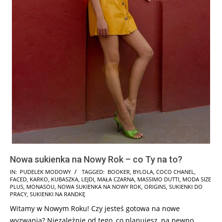
Nowa sukienka na Nowy Rok – co Ty na to?
2025-
IN:
PUDELEK MODOWY
TAGGED:
BOOKER
,
BYLOLA
,
COCO CHANEL
,
FACED
,
KARKO
,
KUBASZKA
,
LEJDI
,
MAŁA CZARNA
,
MASSIMO DUTTI
,
MODA SIZE
01-
PLUS
,
MONASOU
,
NOWA SUKIENKA NA NOWY ROK
,
ORIGINS
,
SUKIENKI DO
07
PRACY
,
SUKIENKI NA RANDKĘ
Witamy w Nowym Roku! Czy jesteś gotowa na nowe
wyzwania? Niezależnie od tego, co planujesz, na pewno