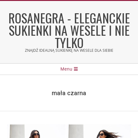
Skip
to
ROSANEGRA - ELEGANCKIE
content
SUKIENKI NA WESELE I NIE
TYLKO
ZNAJDŹ IDEALNĄ SUKIENKĘ NA WESELE DLA SIEBIE
Secondary
Menu
Navigation
Menu
mała czarna