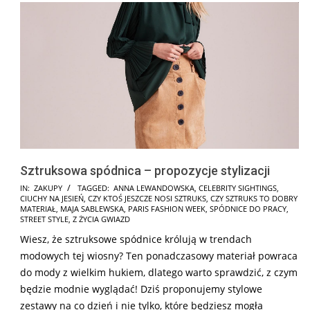
Sztruksowa spódnica – propozycje stylizacji
2025-
IN:
ZAKUPY
TAGGED:
ANNA LEWANDOWSKA
,
CELEBRITY SIGHTINGS
,
CIUCHY NA JESIEŃ
,
CZY KTOŚ JESZCZE NOSI SZTRUKS
,
CZY SZTRUKS TO DOBRY
07-
MATERIAŁ
,
MAJA SABLEWSKA
,
PARIS FASHION WEEK
,
SPÓDNICE DO PRACY
,
07
STREET STYLE
,
Z ŻYCIA GWIAZD
Wiesz, że sztruksowe spódnice królują w trendach
modowych tej wiosny? Ten ponadczasowy materiał powraca
do mody z wielkim hukiem, dlatego warto sprawdzić, z czym
będzie modnie wyglądać! Dziś proponujemy stylowe
zestawy na co dzień i nie tylko, które będziesz mogła