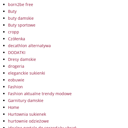
born2be free
Buty
buty damskie
Buty sportowe
cropp
Czółenka
decathlon alternatywa
DODATKI
Dresy damskie
drogeria
eleganckie sukienki
eobuwie
Fashion
Fashion aktualne trendy modowe
Garnitury damskie
Home
Hurtownia sukienek
hurtownie odzieżowe
idealne portale do sprzedaży ubrań