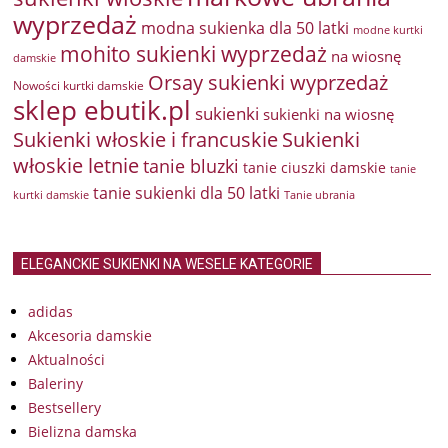
wyprzedaż
modna sukienka dla 50 latki
modne kurtki
mohito sukienki wyprzedaż
na wiosnę
damskie
Orsay sukienki wyprzedaż
Nowości kurtki damskie
sklep ebutik.pl
sukienki
sukienki na wiosnę
Sukienki włoskie i francuskie
Sukienki
włoskie letnie
tanie bluzki
tanie ciuszki damskie
tanie
tanie sukienki dla 50 latki
kurtki damskie
Tanie ubrania
ELEGANCKIE SUKIENKI NA WESELE KATEGORIE
adidas
Akcesoria damskie
Aktualności
Baleriny
Bestsellery
Bielizna damska