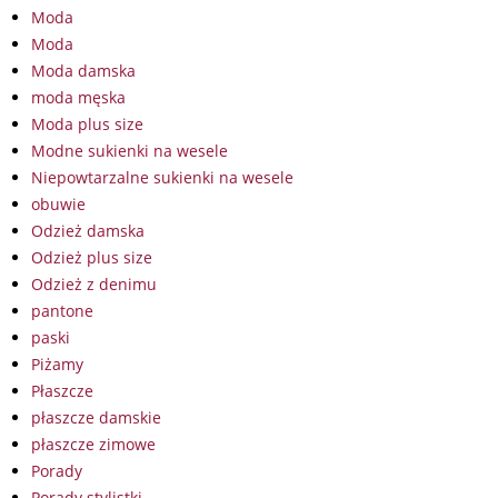
Moda
Moda
Moda damska
moda męska
Moda plus size
Modne sukienki na wesele
Niepowtarzalne sukienki na wesele
obuwie
Odzież damska
Odzież plus size
Odzież z denimu
pantone
paski
Piżamy
Płaszcze
płaszcze damskie
płaszcze zimowe
Porady
Porady stylistki