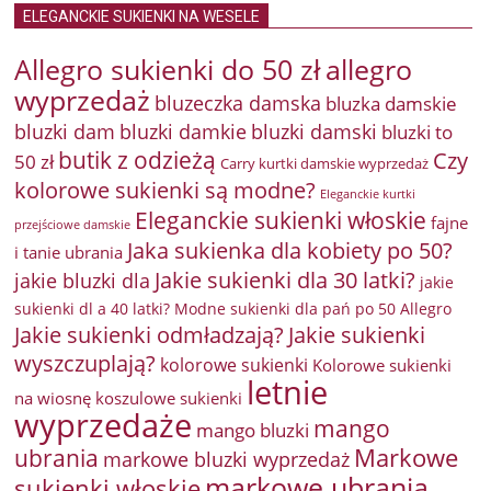
ELEGANCKIE SUKIENKI NA WESELE
Allegro sukienki do 50 zł
allegro
wyprzedaż
bluzeczka damska
bluzka damskie
bluzki damkie
bluzki dam
bluzki damski
bluzki to
butik z odzieżą
Czy
50 zł
Carry kurtki damskie wyprzedaż
kolorowe sukienki są modne?
Eleganckie kurtki
Eleganckie sukienki włoskie
fajne
przejściowe damskie
Jaka sukienka dla kobiety po 50?
i tanie ubrania
Jakie sukienki dla 30 latki?
jakie bluzki dla
jakie
sukienki dl a 40 latki? Modne sukienki dla pań po 50 Allegro
Jakie sukienki odmładzają?
Jakie sukienki
wyszczuplają?
kolorowe sukienki
Kolorowe sukienki
letnie
na wiosnę
koszulowe sukienki
wyprzedaże
mango
mango bluzki
Markowe
ubrania
markowe bluzki wyprzedaż
markowe ubrania
sukienki włoskie