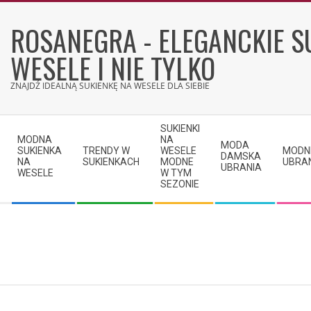
Skip
to
ROSANEGRA - ELEGANCKIE S
content
WESELE I NIE TYLKO
ZNAJDŹ IDEALNĄ SUKIENKĘ NA WESELE DLA SIEBIE
Secondary
SUKIENKI
Navigation
MODNA
NA
MODA
SUKIENKA
TRENDY W
WESELE
MODN
Menu
DAMSKA
NA
SUKIENKACH
MODNE
UBRA
UBRANIA
WESELE
W TYM
SEZONIE