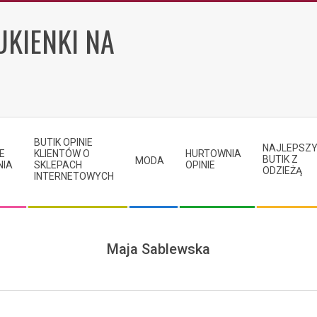
UKIENKI NA
BUTIK OPINIE
NAJLEPSZ
E
KLIENTÓW O
HURTOWNIA
BUTIK Z
MODA
NIA
SKLEPACH
OPINIE
ODZIEŻĄ
INTERNETOWYCH
Maja Sablewska