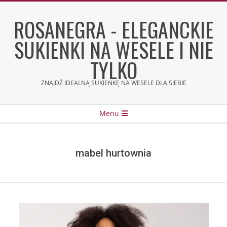
Skip
to
ROSANEGRA - ELEGANCKIE
content
SUKIENKI NA WESELE I NIE
TYLKO
ZNAJDŹ IDEALNĄ SUKIENKĘ NA WESELE DLA SIEBIE
Secondary
Menu
Navigation
Menu
mabel hurtownia