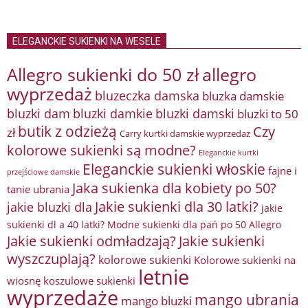
ELEGANCKIE SUKIENKI NA WESELE
Allegro sukienki do 50 zł
allegro
wyprzedaż
bluzeczka damska
bluzka damskie
bluzki damkie
bluzki dam
bluzki damski
bluzki to 50
butik z odzieżą
Czy
zł
Carry kurtki damskie wyprzedaż
kolorowe sukienki są modne?
Eleganckie kurtki
Eleganckie sukienki włoskie
fajne i
przejściowe damskie
Jaka sukienka dla kobiety po 50?
tanie ubrania
Jakie sukienki dla 30 latki?
jakie bluzki dla
jakie
sukienki dl a 40 latki? Modne sukienki dla pań po 50 Allegro
Jakie sukienki odmładzają?
Jakie sukienki
wyszczuplają?
kolorowe sukienki
Kolorowe sukienki na
letnie
wiosnę
koszulowe sukienki
wyprzedaże
mango ubrania
mango bluzki