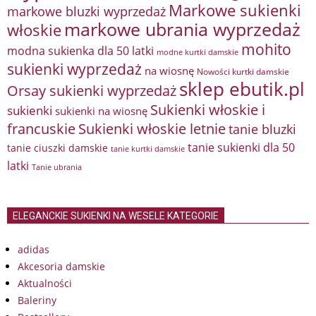
Markowe sukienki
markowe bluzki wyprzedaż
markowe ubrania wyprzedaż
włoskie
mohito
modna sukienka dla 50 latki
modne kurtki damskie
sukienki wyprzedaż
na wiosnę
Nowości kurtki damskie
sklep ebutik.pl
Orsay sukienki wyprzedaż
Sukienki włoskie i
sukienki
sukienki na wiosnę
francuskie
Sukienki włoskie letnie
tanie bluzki
tanie sukienki dla 50
tanie ciuszki damskie
tanie kurtki damskie
latki
Tanie ubrania
ELEGANCKIE SUKIENKI NA WESELE KATEGORIE
adidas
Akcesoria damskie
Aktualności
Baleriny