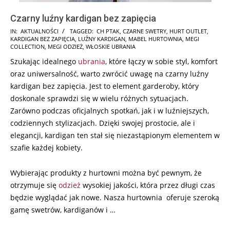
Czarny luźny kardigan bez zapięcia
2025-
IN:
AKTUALNOŚCI
TAGGED:
CH PTAK
,
CZARNE SWETRY
,
HURT OUTLET
,
KARDIGAN BEZ ZAPIĘCIA
,
LUŹNY KARDIGAN
,
MABEL HURTOWNIA
,
MEGI
02-
COLLECTION
,
MEGI ODZIEŻ
,
WŁOSKIE UBRANIA
03
Szukając idealnego
ubrania
, które łączy w sobie styl, komfort
oraz uniwersalność, warto zwrócić uwagę na czarny luźny
kardigan bez zapięcia. Jest to element garderoby, który
doskonale sprawdzi się w wielu różnych sytuacjach.
Zarówno podczas oficjalnych spotkań, jak i w luźniejszych,
codziennych stylizacjach. Dzięki swojej prostocie, ale i
elegancji, kardigan ten stał się niezastąpionym elementem w
szafie każdej kobiety.
Wybierając produkty z hurtowni można być pewnym, że
otrzymuje się
odzież
wysokiej jakości, która przez długi czas
będzie wyglądać jak nowe. Nasza hurtownia oferuje szeroką
gamę swetrów, kardiganów i …