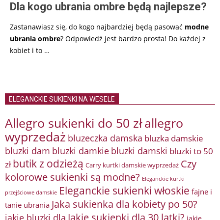
Dla kogo ubrania ombre będą najlepsze?
Zastanawiasz się, do kogo najbardziej będą pasować
modne
ubrania ombre
? Odpowiedź jest bardzo prosta! Do każdej z
kobiet i to
…
ELEGANCKIE SUKIENKI NA WESELE
Allegro sukienki do 50 zł
allegro
wyprzedaż
bluzeczka damska
bluzka damskie
bluzki damkie
bluzki dam
bluzki damski
bluzki to 50
butik z odzieżą
Czy
zł
Carry kurtki damskie wyprzedaż
kolorowe sukienki są modne?
Eleganckie kurtki
Eleganckie sukienki włoskie
fajne i
przejściowe damskie
Jaka sukienka dla kobiety po 50?
tanie ubrania
Jakie sukienki dla 30 latki?
jakie bluzki dla
jakie