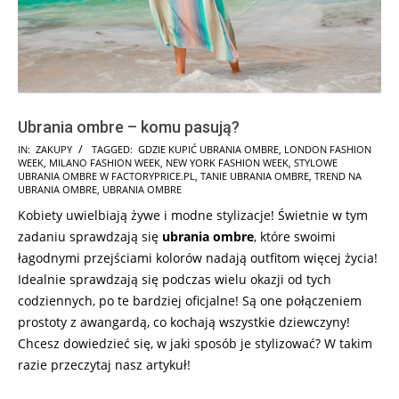
Ubrania ombre – komu pasują?
2025-
IN:
ZAKUPY
TAGGED:
GDZIE KUPIĆ UBRANIA OMBRE
,
LONDON FASHION
WEEK
,
MILANO FASHION WEEK
,
NEW YORK FASHION WEEK
,
STYLOWE
08-
UBRANIA OMBRE W FACTORYPRICE.PL
,
TANIE UBRANIA OMBRE
,
TREND NA
08
UBRANIA OMBRE
,
UBRANIA OMBRE
Kobiety uwielbiają żywe i modne stylizacje! Świetnie w tym
zadaniu sprawdzają się
ubrania ombre
, które swoimi
łagodnymi przejściami kolorów nadają outfitom więcej życia!
Idealnie sprawdzają się podczas wielu okazji od tych
codziennych, po te bardziej oficjalne! Są one połączeniem
prostoty z awangardą, co kochają wszystkie dziewczyny!
Chcesz dowiedzieć się, w jaki sposób je stylizować? W takim
razie przeczytaj nasz artykuł!