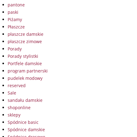
pantone
paski
Piżamy
Płaszcze
płaszcze damskie
płaszcze zimowe
Porady
Porady stylistki
Portfele damskie
program partnerski
pudelek modowy
reserved
Sale
sandału damskie
shoponline
sklepy
Spódnice basic
Spódnice damskie
Spódnice dresowe