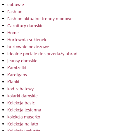
eobuwie
Fashion
Fashion aktualne trendy modowe
Garnitury damskie
Home
Hurtownia sukienek
hurtownie odzieżowe
idealne portale do sprzedaży ubrań
jeansy damskie
Kamizelki
Kardigany
Klapki
kod rabatowy
kolarki damskie
Kolekcja basic
Kolekcja jesienna
kolekcja masełko
Kolekcja na lato
Kolekcja welurów