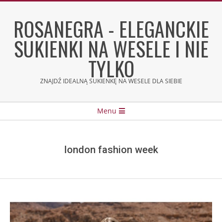
Skip
to
ROSANEGRA - ELEGANCKIE
content
SUKIENKI NA WESELE I NIE
TYLKO
ZNAJDŹ IDEALNĄ SUKIENKĘ NA WESELE DLA SIEBIE
Secondary
Menu
Navigation
Menu
london fashion week