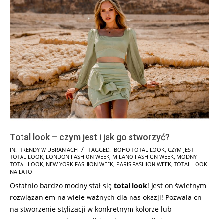
Total look – czym jest i jak go stworzyć?
2025-
IN:
TRENDY W UBRANIACH
TAGGED:
BOHO TOTAL LOOK
,
CZYM JEST
TOTAL LOOK
,
LONDON FASHION WEEK
,
MILANO FASHION WEEK
,
MODNY
08-
TOTAL LOOK
,
NEW YORK FASHION WEEK
,
PARIS FASHION WEEK
,
TOTAL LOOK
08
NA LATO
Ostatnio bardzo modny stał się
total look
! Jest on świetnym
rozwiązaniem na wiele ważnych dla nas okazji! Pozwala on
na stworzenie stylizacji w konkretnym kolorze lub