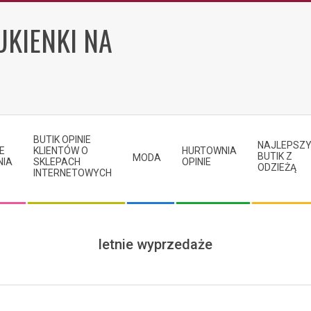
UKIENKI NA
BUTIK OPINIE
NAJLEPSZ
E
KLIENTÓW O
HURTOWNIA
BUTIK Z
MODA
NIA
SKLEPACH
OPINIE
ODZIEŻĄ
INTERNETOWYCH
letnie wyprzedaże