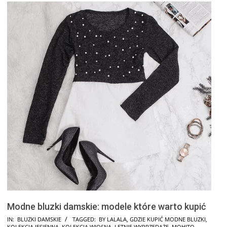
Modne bluzki damskie: modele które warto kupić
2026-
IN:
BLUZKI DAMSKIE
TAGGED:
BY LALALA
,
GDZIE KUPIĆ MODNE BLUZKI
,
KOLEKCJA JESIENNA
,
KOLEKCJA WIOSNA
,
LETNIE WYPRZEDAŻE
,
MOHITO