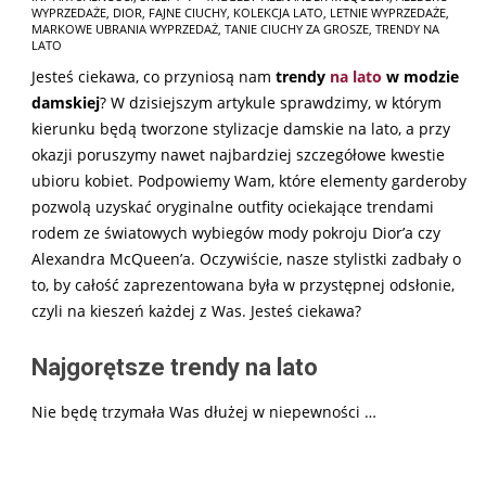
WYPRZEDAŻE
,
DIOR
,
FAJNE CIUCHY
,
KOLEKCJA LATO
,
LETNIE WYPRZEDAŻE
,
05-
MARKOWE UBRANIA WYPRZEDAŻ
,
TANIE CIUCHY ZA GROSZE
,
TRENDY NA
01
LATO
Jesteś ciekawa, co przyniosą nam
trendy
na lato
w modzie
damskiej
? W dzisiejszym artykule sprawdzimy, w którym
kierunku będą tworzone stylizacje damskie na lato, a przy
okazji poruszymy nawet najbardziej szczegółowe kwestie
ubioru kobiet. Podpowiemy Wam, które elementy garderoby
pozwolą uzyskać oryginalne outfity ociekające trendami
rodem ze światowych wybiegów mody pokroju Dior’a czy
Alexandra McQueen’a. Oczywiście, nasze stylistki zadbały o
to, by całość zaprezentowana była w przystępnej odsłonie,
czyli na kieszeń każdej z Was. Jesteś ciekawa?
Najgorętsze trendy na lato
Nie będę trzymała Was dłużej w niepewności …