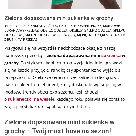
Zielona dopasowana mini sukienka w grochy
2025-
IN:
CROPP
,
SUKIENKI MINI
TAGGED:
LETNIE WYPRZEDAŻE
,
MARKOWE
UBRANIA WYPRZEDAŻ
,
ODZIEŻ
,
ODZIEŻĄ
,
ODZIEŻY
,
SKLEP Z ODZIEŻĄ
,
SKLEPU
08-
ODZIEŻOWE
,
SKLEPU ODZIEŻOWEGO
,
WYGLĄDAJ PIĘKNIE DZIĘKI SUKIENKOM
31
Z BUTIK
,
WYPRZEDAŻ
Przygotuj się na wszystkie nadchodzące okazje z naszą
najnowszą perełką –
zielona dopasowana mini
sukienka
w
grochy
! Ta stylowa i kobieca propozycja idealnie sprawdzi
się na każde przyjęcie, randkę czy spontaniczne wyjście z
przyjaciółmi. Dzięki swojemu uniwersalnemu designowi,
nasza sukienka to element, który doskonale wpisuje się w
modowe trendy obecnego sezonu. Jeśli chodzi
o
sukieneczki na wesele
, każdego roku pojawia się coraz to
więcej modeli, które są absolutnym hitem.
Zielona dopasowana mini sukienka w
grochy – Twój must-have na sezon!