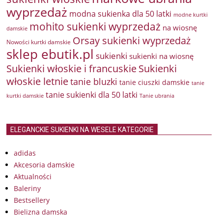
wyprzedaż
modna sukienka dla 50 latki
modne kurtki
mohito sukienki wyprzedaż
na wiosnę
damskie
Orsay sukienki wyprzedaż
Nowości kurtki damskie
sklep ebutik.pl
sukienki
sukienki na wiosnę
Sukienki włoskie i francuskie
Sukienki
włoskie letnie
tanie bluzki
tanie ciuszki damskie
tanie
tanie sukienki dla 50 latki
kurtki damskie
Tanie ubrania
ELEGANCKIE SUKIENKI NA WESELE KATEGORIE
adidas
Akcesoria damskie
Aktualności
Baleriny
Bestsellery
Bielizna damska