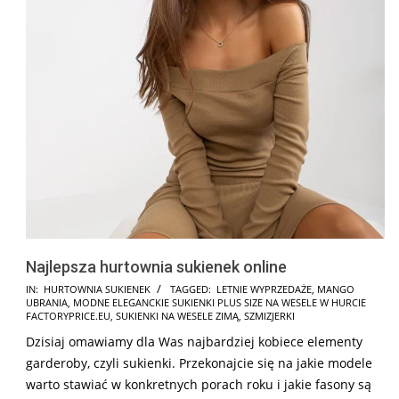
Najlepsza hurtownia sukienek online
2025-
IN:
HURTOWNIA SUKIENEK
TAGGED:
LETNIE WYPRZEDAŻE
,
MANGO
UBRANIA
,
MODNE ELEGANCKIE SUKIENKI PLUS SIZE NA WESELE W HURCIE
12-
FACTORYPRICE.EU
,
SUKIENKI NA WESELE ZIMĄ
,
SZMIZJERKI
17
Dzisiaj omawiamy dla Was najbardziej kobiece elementy
garderoby, czyli sukienki. Przekonajcie się na jakie modele
warto stawiać w konkretnych porach roku i jakie fasony są