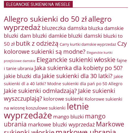
ELEGANCKIE SUKIENKI NA WESELE
Allegro sukienki do 50 zł
allegro
wyprzedaż
bluzeczka damska
bluzka damskie
bluzki damkie
bluzki dam
bluzki damski
bluzki to
butik z odzieżą
Czy
50 zł
Carry kurtki damskie wyprzedaż
kolorowe sukienki są modne?
Eleganckie kurtki
Eleganckie sukienki włoskie
fajne
przejściowe damskie
Jaka sukienka dla kobiety po 50?
i tanie ubrania
Jakie sukienki dla 30 latki?
jakie bluzki dla
jakie
sukienki dl a 40 latki? Modne sukienki dla pań po 50 Allegro
Jakie sukienki odmładzają?
Jakie sukienki
wyszczuplają?
kolorowe sukienki
Kolorowe sukienki
letnie
na wiosnę
koszulowe sukienki
wyprzedaże
mango
mango bluzki
Markowe
ubrania
markowe bluzki wyprzedaż
markowe ubrania
sukienki włoskie