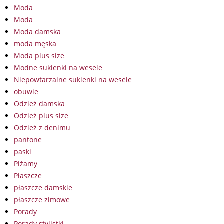
Moda
Moda
Moda damska
moda męska
Moda plus size
Modne sukienki na wesele
Niepowtarzalne sukienki na wesele
obuwie
Odzież damska
Odzież plus size
Odzież z denimu
pantone
paski
Piżamy
Płaszcze
płaszcze damskie
płaszcze zimowe
Porady
Porady stylistki