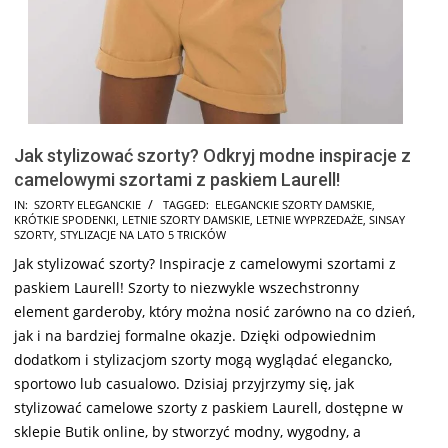
Jak stylizować szorty? Odkryj modne inspiracje z
camelowymi szortami z paskiem Laurell!
2024-
IN:
SZORTY ELEGANCKIE
TAGGED:
ELEGANCKIE SZORTY DAMSKIE
,
KRÓTKIE SPODENKI
,
LETNIE SZORTY DAMSKIE
,
LETNIE WYPRZEDAŻE
,
SINSAY
10-
SZORTY
,
STYLIZACJE NA LATO 5 TRICKÓW
22
Jak stylizować szorty? Inspiracje z camelowymi szortami z
paskiem Laurell! Szorty to niezwykle wszechstronny
element garderoby, który można nosić zarówno na co dzień,
jak i na bardziej formalne okazje. Dzięki odpowiednim
dodatkom i stylizacjom szorty mogą wyglądać elegancko,
sportowo lub casualowo. Dzisiaj przyjrzymy się, jak
stylizować camelowe szorty z paskiem Laurell, dostępne w
sklepie Butik online, by stworzyć modny, wygodny, a