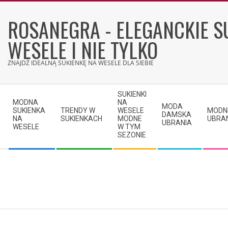
Skip
to
ROSANEGRA - ELEGANCKIE S
content
WESELE I NIE TYLKO
ZNAJDŹ IDEALNĄ SUKIENKĘ NA WESELE DLA SIEBIE
Secondary
SUKIENKI
Navigation
MODNA
NA
MODA
SUKIENKA
TRENDY W
WESELE
MODN
Menu
DAMSKA
NA
SUKIENKACH
MODNE
UBRA
UBRANIA
WESELE
W TYM
SEZONIE