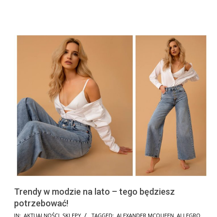
Trendy w modzie na lato – tego będziesz
potrzebować!
2025-
IN:
AKTUALNOŚCI
,
SKLEPY
TAGGED:
ALEXANDER MCQUEEN
,
ALLEGRO