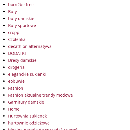
born2be free
Buty
buty damskie
Buty sportowe
cropp
Czółenka
decathlon alternatywa
DODATKI
Dresy damskie
drogeria
eleganckie sukienki
eobuwie
Fashion
Fashion aktualne trendy modowe
Garnitury damskie
Home
Hurtownia sukienek
hurtownie odzieżowe
idealne portale do sprzedaży ubrań