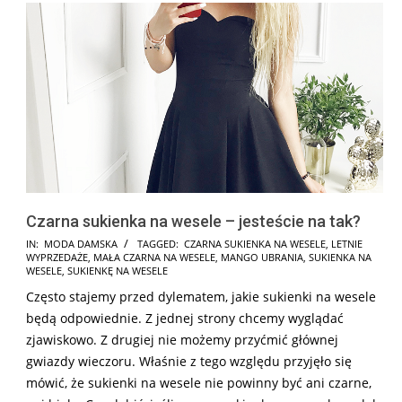
Czarna sukienka na wesele – jesteście na tak?
2026-
IN:
MODA DAMSKA
TAGGED:
CZARNA SUKIENKA NA WESELE
,
LETNIE
WYPRZEDAŻE
,
MAŁA CZARNA NA WESELE
,
MANGO UBRANIA
,
SUKIENKA NA
05-
WESELE
,
SUKIENKĘ NA WESELE
10
Często stajemy przed dylematem, jakie sukienki na wesele
będą odpowiednie. Z jednej strony chcemy wyglądać
zjawiskowo. Z drugiej nie możemy przyćmić głównej
gwiazdy wieczoru. Właśnie z tego względu przyjęło się
mówić, że sukienki na wesele nie powinny być ani czarne,