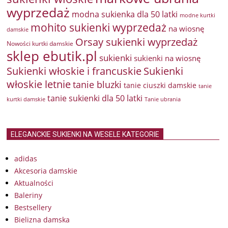
wyprzedaż
modna sukienka dla 50 latki
modne kurtki
mohito sukienki wyprzedaż
na wiosnę
damskie
Orsay sukienki wyprzedaż
Nowości kurtki damskie
sklep ebutik.pl
sukienki
sukienki na wiosnę
Sukienki włoskie i francuskie
Sukienki
włoskie letnie
tanie bluzki
tanie ciuszki damskie
tanie
tanie sukienki dla 50 latki
kurtki damskie
Tanie ubrania
ELEGANCKIE SUKIENKI NA WESELE KATEGORIE
adidas
Akcesoria damskie
Aktualności
Baleriny
Bestsellery
Bielizna damska