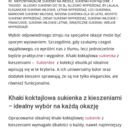
2024-
IN:
NIEPOWTARZALNE SUKIENKI NA WESELE
,
SUKIENKI KOKTAJLOWE
TAGGED:
ALLEGRO SUKIENKI DO 50 ZŁ
,
ALLEGRO WYPRZEDAŻ
,
BY LALALA
,
07-
ELEGANCKIE SUKIENKI WŁOSKIE
,
LETNIA WYPRZEDAŻ
,
LOU SUKIENKA
,
09
MARKOWE SUKIENKI WŁOSKIE
,
MODNA SUKIENKA DLA 50 LATKI
,
MOHITO
SUKIENKI WYPRZEDAŻ
,
ORSAY SUKIENKI WYPRZEDAŻ
,
SUKIENKI WŁOSKIE I
FRANCUSKIE
,
SUKIENKI WŁOSKIE LETNIE
,
ŚWIĄTECZNE SUKIENKI
,
WIELKIE
WYPRZEDAŻE
Wybór odpowiedniego stroju na specjalne okazje może być
sporym wyzwaniem. Szczególnie, gdy szukamy czegoś
wyjątkowego, co wyróżni nas z tłumu, lecz jednocześnie
będzie praktyczne i wygodne. Khaki koktajlowa
sukienka
z
kieszeniami –
Sukienkie
z kolekcji ebutik.pl idealnie
wpisują się w te kryteria. A ich uniwersalny kolor oraz
dodatek kieszeni sprawiają, że są nie tylko eleganckie, ale
również funkcjonalne.
Khaki koktajlowa sukienka z kieszeniami
– idealny wybór na każdą okazję
Opracowanie idealnej khaki koktajlowej
sukienki
z
kieszeniami wymagało dbałości o każdy, nawet najmniejszy