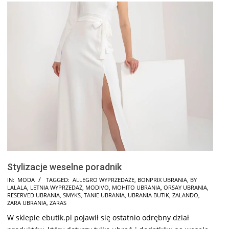
Stylizacje weselne poradnik
2024-
IN:
MODA
TAGGED:
ALLEGRO WYPRZEDAŻE
,
BONPRIX UBRANIA
,
BY
LALALA
,
LETNIA WYPRZEDAŻ
,
MODIVO
,
MOHITO UBRANIA
,
ORSAY UBRANIA
,
12-
RESERVED UBRANIA
,
SMYKS
,
TANIE UBRANIA
,
UBRANIA BUTIK
,
ZALANDO
,
13
ZARA UBRANIA
,
ZARAS
W sklepie ebutik.pl pojawił się ostatnio odrębny dział