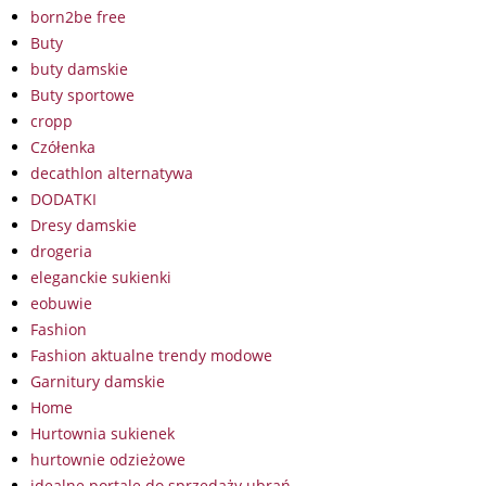
born2be free
Buty
buty damskie
Buty sportowe
cropp
Czółenka
decathlon alternatywa
DODATKI
Dresy damskie
drogeria
eleganckie sukienki
eobuwie
Fashion
Fashion aktualne trendy modowe
Garnitury damskie
Home
Hurtownia sukienek
hurtownie odzieżowe
idealne portale do sprzedaży ubrań