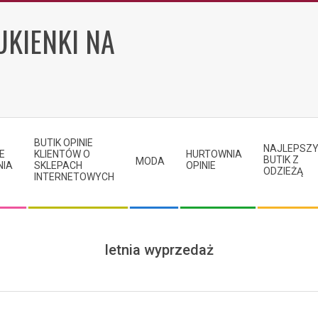
UKIENKI NA
BUTIK OPINIE
NAJLEPSZ
E
KLIENTÓW O
HURTOWNIA
BUTIK Z
MODA
NIA
SKLEPACH
OPINIE
ODZIEŻĄ
INTERNETOWYCH
letnia wyprzedaż