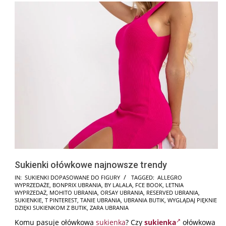
Sukienki ołówkowe najnowsze trendy
2025-
IN:
SUKIENKI DOPASOWANE DO FIGURY
TAGGED:
ALLEGRO
WYPRZEDAŻE
,
BONPRIX UBRANIA
,
BY LALALA
,
FCE BOOK
,
LETNIA
10-
WYPRZEDAŻ
,
MOHITO UBRANIA
,
ORSAY UBRANIA
,
RESERVED UBRANIA
,
09
SUKIENKIE
,
T PINTEREST
,
TANIE UBRANIA
,
UBRANIA BUTIK
,
WYGLĄDAJ PIĘKNIE
DZIĘKI SUKIENKOM Z BUTIK
,
ZARA UBRANIA
Komu pasuje ołówkowa
sukienka
? Czy
sukienka
ołówkowa