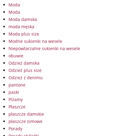
Moda
Moda
Moda damska
moda męska
Moda plus size
Modne sukienki na wesele
Niepowtarzalne sukienki na wesele
obuwie
Odzież damska
Odzież plus size
Odzież z denimu
pantone
paski
Piżamy
Płaszcze
płaszcze damskie
płaszcze zimowe
Porady
Porady stylistki