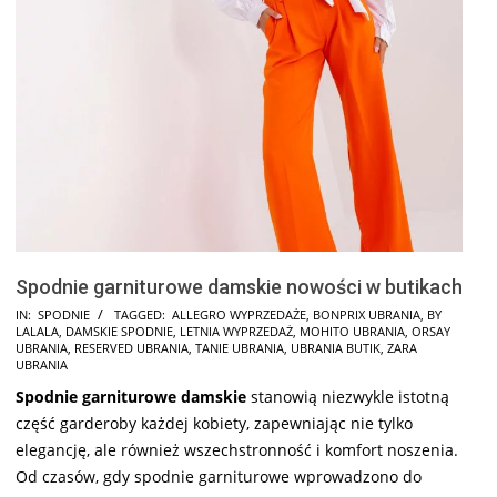
Spodnie garniturowe damskie nowości w butikach
2024-
IN:
SPODNIE
TAGGED:
ALLEGRO WYPRZEDAŻE
,
BONPRIX UBRANIA
,
BY
LALALA
,
DAMSKIE SPODNIE
,
LETNIA WYPRZEDAŻ
,
MOHITO UBRANIA
,
ORSAY
12-
UBRANIA
,
RESERVED UBRANIA
,
TANIE UBRANIA
,
UBRANIA BUTIK
,
ZARA
02
UBRANIA
Spodnie garniturowe damskie
stanowią niezwykle istotną
część garderoby każdej kobiety, zapewniając nie tylko
elegancję, ale również wszechstronność i komfort noszenia.
Od czasów, gdy spodnie garniturowe wprowadzono do