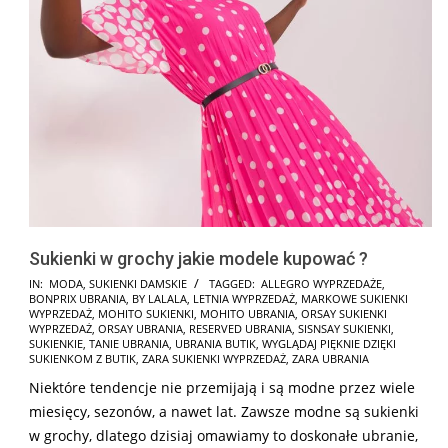
Sukienki w grochy jakie modele kupować ?
2024-
IN:
MODA
,
SUKIENKI DAMSKIE
TAGGED:
ALLEGRO WYPRZEDAŻE
,
BONPRIX UBRANIA
,
BY LALALA
,
LETNIA WYPRZEDAŻ
,
MARKOWE SUKIENKI
12-
WYPRZEDAŻ
,
MOHITO SUKIENKI
,
MOHITO UBRANIA
,
ORSAY SUKIENKI
02
WYPRZEDAŻ
,
ORSAY UBRANIA
,
RESERVED UBRANIA
,
SISNSAY SUKIENKI
,
SUKIENKIE
,
TANIE UBRANIA
,
UBRANIA BUTIK
,
WYGLĄDAJ PIĘKNIE DZIĘKI
SUKIENKOM Z BUTIK
,
ZARA SUKIENKI WYPRZEDAŻ
,
ZARA UBRANIA
Niektóre tendencje nie przemijają i są modne przez wiele
miesięcy, sezonów, a nawet lat. Zawsze modne są sukienki
w grochy, dlatego dzisiaj omawiamy to doskonałe ubranie,