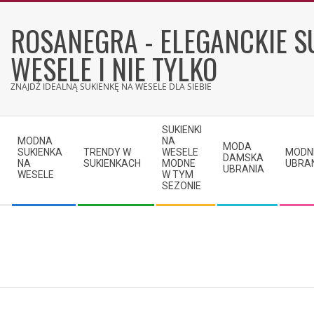
Skip
to
ROSANEGRA - ELEGANCKIE S
content
WESELE I NIE TYLKO
ZNAJDŹ IDEALNĄ SUKIENKĘ NA WESELE DLA SIEBIE
Secondary
SUKIENKI
Navigation
MODNA
NA
MODA
SUKIENKA
TRENDY W
WESELE
MODN
Menu
DAMSKA
NA
SUKIENKACH
MODNE
UBRA
UBRANIA
WESELE
W TYM
SEZONIE