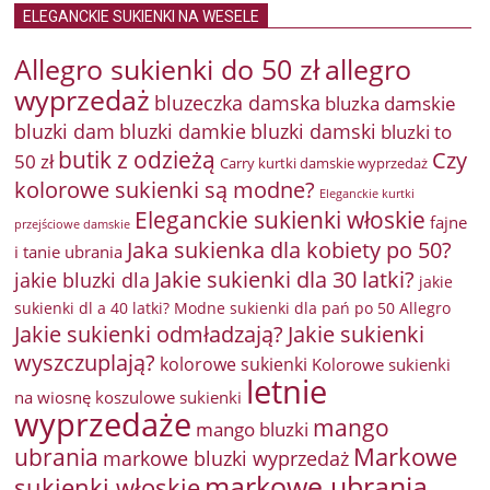
ELEGANCKIE SUKIENKI NA WESELE
Allegro sukienki do 50 zł
allegro
wyprzedaż
bluzeczka damska
bluzka damskie
bluzki damkie
bluzki dam
bluzki damski
bluzki to
butik z odzieżą
Czy
50 zł
Carry kurtki damskie wyprzedaż
kolorowe sukienki są modne?
Eleganckie kurtki
Eleganckie sukienki włoskie
fajne
przejściowe damskie
Jaka sukienka dla kobiety po 50?
i tanie ubrania
Jakie sukienki dla 30 latki?
jakie bluzki dla
jakie
sukienki dl a 40 latki? Modne sukienki dla pań po 50 Allegro
Jakie sukienki odmładzają?
Jakie sukienki
wyszczuplają?
kolorowe sukienki
Kolorowe sukienki
letnie
na wiosnę
koszulowe sukienki
wyprzedaże
mango
mango bluzki
Markowe
ubrania
markowe bluzki wyprzedaż
markowe ubrania
sukienki włoskie