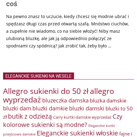
coś
Na pewno znasz to uczucie, kiedy chcesz się modnie ubrać i
spędzasz długi czas przed otwartą szafą. Mnóstwo ciuchów,
a zupełnie nie wiadomo, co na siebie włożyć! Niby masz
ulubioną bluzkę, ale jak ją odpowiednio połączyć ze
spodniami czy spódnicą? Jak zrobić tak, żeby było …
ELEGANCKIE SUKIENKI NA WESELE
Allegro sukienki do 50 zł
allegro
wyprzedaż
bluzeczka damska
bluzka damskie
bluzki damkie
bluzki dam
bluzki damski
bluzki to 50
butik z odzieżą
Czy
zł
Carry kurtki damskie wyprzedaż
kolorowe sukienki są modne?
Eleganckie kurtki
Eleganckie sukienki włoskie
fajne i
przejściowe damskie