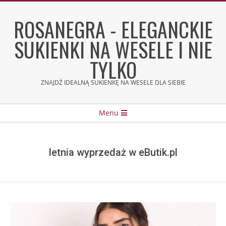
Skip
to
ROSANEGRA - ELEGANCKIE
content
SUKIENKI NA WESELE I NIE
TYLKO
ZNAJDŹ IDEALNĄ SUKIENKĘ NA WESELE DLA SIEBIE
Secondary
Menu
Navigation
Menu
letnia wyprzedaż w eButik.pl