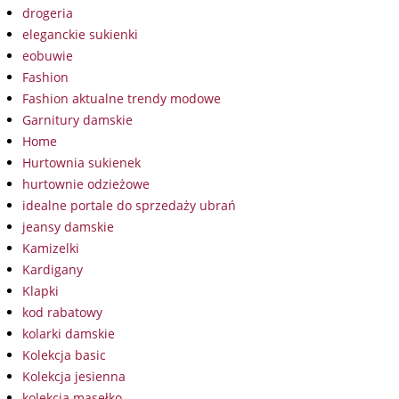
drogeria
eleganckie sukienki
eobuwie
Fashion
Fashion aktualne trendy modowe
Garnitury damskie
Home
Hurtownia sukienek
hurtownie odzieżowe
idealne portale do sprzedaży ubrań
jeansy damskie
Kamizelki
Kardigany
Klapki
kod rabatowy
kolarki damskie
Kolekcja basic
Kolekcja jesienna
kolekcja masełko