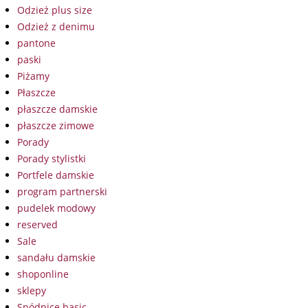
Odzież plus size
Odzież z denimu
pantone
paski
Piżamy
Płaszcze
płaszcze damskie
płaszcze zimowe
Porady
Porady stylistki
Portfele damskie
program partnerski
pudelek modowy
reserved
Sale
sandału damskie
shoponline
sklepy
Spódnice basic