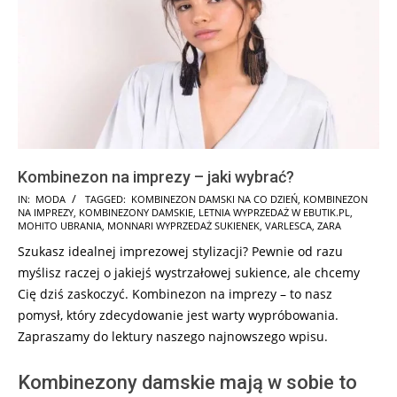
Kombinezon na imprezy – jaki wybrać?
2025-
IN:
MODA
TAGGED:
KOMBINEZON DAMSKI NA CO DZIEŃ
,
KOMBINEZON
NA IMPREZY
,
KOMBINEZONY DAMSKIE
,
LETNIA WYPRZEDAŻ W EBUTIK.PL
,
01-
MOHITO UBRANIA
,
MONNARI WYPRZEDAŻ SUKIENEK
,
VARLESCA
,
ZARA
28
Szukasz idealnej imprezowej stylizacji? Pewnie od razu
myślisz raczej o jakiejś wystrzałowej sukience, ale chcemy
Cię dziś zaskoczyć. Kombinezon na imprezy – to nasz
pomysł, który zdecydowanie jest warty wypróbowania.
Zapraszamy do lektury naszego najnowszego wpisu.
Kombinezony damskie mają w sobie to