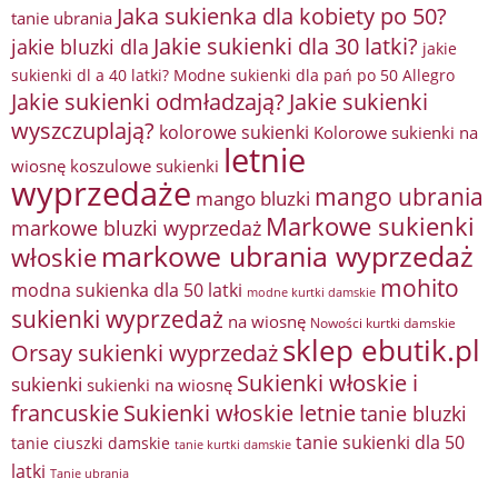
Jaka sukienka dla kobiety po 50?
tanie ubrania
Jakie sukienki dla 30 latki?
jakie bluzki dla
jakie
sukienki dl a 40 latki? Modne sukienki dla pań po 50 Allegro
Jakie sukienki odmładzają?
Jakie sukienki
wyszczuplają?
kolorowe sukienki
Kolorowe sukienki na
letnie
wiosnę
koszulowe sukienki
wyprzedaże
mango ubrania
mango bluzki
Markowe sukienki
markowe bluzki wyprzedaż
markowe ubrania wyprzedaż
włoskie
mohito
modna sukienka dla 50 latki
modne kurtki damskie
sukienki wyprzedaż
na wiosnę
Nowości kurtki damskie
sklep ebutik.pl
Orsay sukienki wyprzedaż
Sukienki włoskie i
sukienki
sukienki na wiosnę
francuskie
Sukienki włoskie letnie
tanie bluzki
tanie sukienki dla 50
tanie ciuszki damskie
tanie kurtki damskie
latki
Tanie ubrania