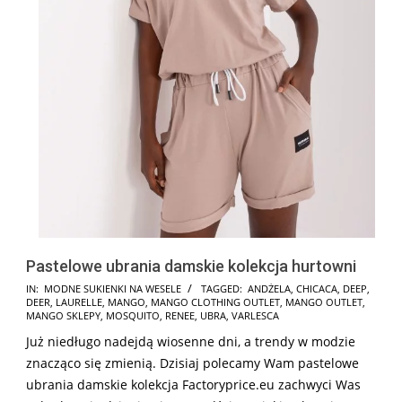
Pastelowe ubrania damskie kolekcja hurtowni
2024-
IN:
MODNE SUKIENKI NA WESELE
TAGGED:
ANDŻELA
,
CHICACA
,
DEEP
,
DEER
,
LAURELLE
,
MANGO
,
MANGO CLOTHING OUTLET
,
MANGO OUTLET
,
10-
MANGO SKLEPY
,
MOSQUITO
,
RENEE
,
UBRA
,
VARLESCA
21
Już niedługo nadejdą wiosenne dni, a trendy w modzie
znacząco się zmienią. Dzisiaj polecamy Wam pastelowe
ubrania damskie kolekcja Factoryprice.eu zachwyci Was