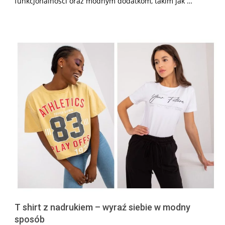
funkcjonalności oraz modnym dodatkom, takim jak …
T shirt z nadrukiem – wyraź siebie w modny
sposób