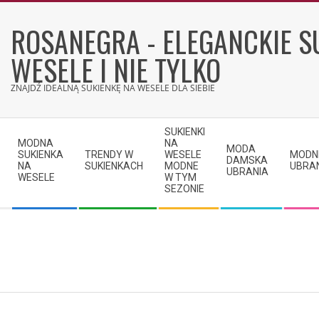
Skip
to
ROSANEGRA - ELEGANCKIE S
content
WESELE I NIE TYLKO
ZNAJDŹ IDEALNĄ SUKIENKĘ NA WESELE DLA SIEBIE
Secondary
SUKIENKI
Navigation
MODNA
NA
MODA
SUKIENKA
TRENDY W
WESELE
MODN
Menu
DAMSKA
NA
SUKIENKACH
MODNE
UBRA
UBRANIA
WESELE
W TYM
SEZONIE