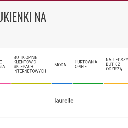
UKIENKI NA
BUTIK OPINIE
NAJLEPSZ
E
KLIENTÓW O
HURTOWNIA
BUTIK Z
MODA
NIA
SKLEPACH
OPINIE
ODZIEŻĄ
INTERNETOWYCH
laurelle