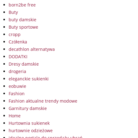
born2be free
Buty
buty damskie
Buty sportowe
cropp
Czółenka
decathlon alternatywa
DODATKI
Dresy damskie
drogeria
eleganckie sukienki
eobuwie
Fashion
Fashion aktualne trendy modowe
Garnitury damskie
Home
Hurtownia sukienek
hurtownie odzieżowe
idealne portale do sprzedaży ubrań