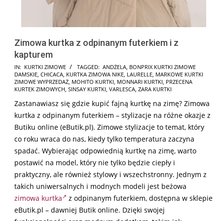
Zimowa kurtka z odpinanym futerkiem i z
kapturem
2025-
IN:
KURTKI ZIMOWE
TAGGED:
ANDŻELA
,
BONPRIX KURTKI ZIMOWE
DAMSKIE
,
CHICACA
,
KURTKA ZIMOWA NIKE
,
LAURELLE
,
MARKOWE KURTKI
12-
ZIMOWE WYPRZEDAŻ
,
MOHITO KURTKI
,
MONNARI KURTKI
,
PRZECENA
14
KURTEK ZIMOWYCH
,
SINSAY KURTKI
,
VARLESCA
,
ZARA KURTKI
Zastanawiasz się gdzie kupić fajną kurtkę na zimę? Zimowa
kurtka z odpinanym futerkiem – stylizacje na różne okazje z
Butiku online (eButik.pl). Zimowe stylizacje to temat, który
co roku wraca do nas, kiedy tylko temperatura zaczyna
spadać. Wybierając odpowiednią kurtkę na zimę, warto
postawić na model, który nie tylko będzie ciepły i
praktyczny, ale również stylowy i wszechstronny. Jednym z
takich uniwersalnych i modnych modeli jest beżowa
zimowa kurtka
z odpinanym futerkiem, dostępna w sklepie
eButik.pl – dawniej Butik online. Dzięki swojej