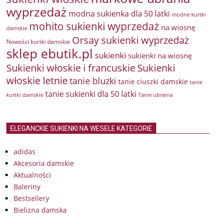
wyprzedaż
modna sukienka dla 50 latki
modne kurtki
mohito sukienki wyprzedaż
na wiosnę
damskie
Orsay sukienki wyprzedaż
Nowości kurtki damskie
sklep ebutik.pl
sukienki
sukienki na wiosnę
Sukienki włoskie i francuskie
Sukienki
włoskie letnie
tanie bluzki
tanie ciuszki damskie
tanie
tanie sukienki dla 50 latki
kurtki damskie
Tanie ubrania
ELEGANCKIE SUKIENKI NA WESELE KATEGORIE
adidas
Akcesoria damskie
Aktualności
Baleriny
Bestsellery
Bielizna damska