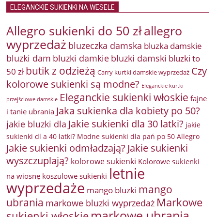
ELEGANCKIE SUKIENKI NA WESELE
Allegro sukienki do 50 zł
allegro
wyprzedaż
bluzeczka damska
bluzka damskie
bluzki damkie
bluzki dam
bluzki damski
bluzki to
butik z odzieżą
Czy
50 zł
Carry kurtki damskie wyprzedaż
kolorowe sukienki są modne?
Eleganckie kurtki
Eleganckie sukienki włoskie
fajne
przejściowe damskie
Jaka sukienka dla kobiety po 50?
i tanie ubrania
Jakie sukienki dla 30 latki?
jakie bluzki dla
jakie
sukienki dl a 40 latki? Modne sukienki dla pań po 50 Allegro
Jakie sukienki odmładzają?
Jakie sukienki
wyszczuplają?
kolorowe sukienki
Kolorowe sukienki
letnie
na wiosnę
koszulowe sukienki
wyprzedaże
mango
mango bluzki
Markowe
ubrania
markowe bluzki wyprzedaż
markowe ubrania
sukienki włoskie