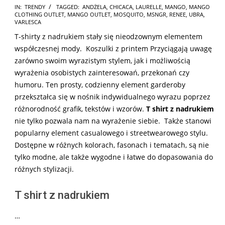
2025-
IN:
TRENDY
TAGGED:
ANDŻELA
,
CHICACA
,
LAURELLE
,
MANGO
,
MANGO
CLOTHING OUTLET
,
MANGO OUTLET
,
MOSQUITO
,
MSNGR
,
RENEE
,
UBRA
,
01-
VARLESCA
17
T-shirty z nadrukiem stały się nieodzownym elementem
współczesnej mody. Koszulki z printem Przyciągają uwagę
zarówno swoim wyrazistym stylem, jak i możliwością
wyrażenia osobistych zainteresowań, przekonań czy
humoru. Ten prosty, codzienny element garderoby
przekształca się w nośnik indywidualnego wyrazu poprzez
różnorodność grafik, tekstów i wzorów.
T shirt z nadrukiem
nie tylko pozwala nam na wyrażenie siebie. Także stanowi
popularny element casualowego i streetwearowego stylu.
Dostępne w różnych kolorach, fasonach i tematach, są nie
tylko modne, ale także wygodne i łatwe do dopasowania do
różnych stylizacji.
T shirt z nadrukiem
…