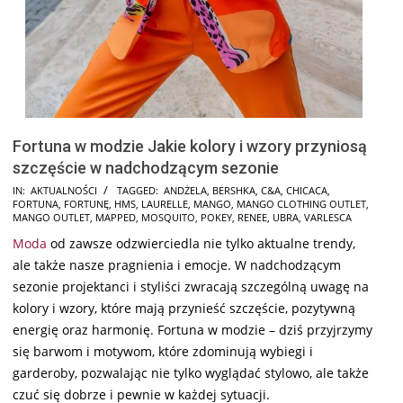
Fortuna w modzie Jakie kolory i wzory przyniosą
szczęście w nadchodzącym sezonie
2025-
IN:
AKTUALNOŚCI
TAGGED:
ANDŻELA
,
BERSHKA
,
C&A
,
CHICACA
,
FORTUNA
,
FORTUNĘ
,
HMS
,
LAURELLE
,
MANGO
,
MANGO CLOTHING OUTLET
,
01-
MANGO OUTLET
,
MAPPED
,
MOSQUITO
,
POKEY
,
RENEE
,
UBRA
,
VARLESCA
04
Moda
od zawsze odzwierciedla nie tylko aktualne trendy,
ale także nasze pragnienia i emocje. W nadchodzącym
sezonie projektanci i styliści zwracają szczególną uwagę na
kolory i wzory, które mają przynieść szczęście, pozytywną
energię oraz harmonię. Fortuna w modzie – dziś przyjrzymy
się barwom i motywom, które zdominują wybiegi i
garderoby, pozwalając nie tylko wyglądać stylowo, ale także
czuć się dobrze i pewnie w każdej sytuacji.