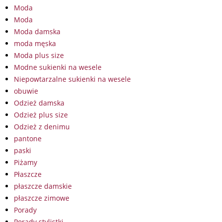
Moda
Moda
Moda damska
moda męska
Moda plus size
Modne sukienki na wesele
Niepowtarzalne sukienki na wesele
obuwie
Odzież damska
Odzież plus size
Odzież z denimu
pantone
paski
Piżamy
Płaszcze
płaszcze damskie
płaszcze zimowe
Porady
Porady stylistki