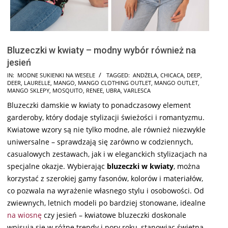
Bluzeczki w kwiaty – modny wybór również na
jesień
2024-
IN:
MODNE SUKIENKI NA WESELE
TAGGED:
ANDŻELA
,
CHICACA
,
DEEP
,
DEER
,
LAURELLE
,
MANGO
,
MANGO CLOTHING OUTLET
,
MANGO OUTLET
,
10-
MANGO SKLEPY
,
MOSQUITO
,
RENEE
,
UBRA
,
VARLESCA
06
Bluzeczki damskie w kwiaty to ponadczasowy element
garderoby, który dodaje stylizacji świeżości i romantyzmu.
Kwiatowe wzory są nie tylko modne, ale również niezwykle
uniwersalne – sprawdzają się zarówno w codziennych,
casualowych zestawach, jak i w eleganckich stylizacjach na
specjalne okazje. Wybierając
bluzeczki w kwiaty
, można
korzystać z szerokiej gamy fasonów, kolorów i materiałów,
co pozwala na wyrażenie własnego stylu i osobowości. Od
zwiewnych, letnich modeli po bardziej stonowane, idealne
na wiosnę
czy jesień – kwiatowe bluzeczki doskonale
wpisują się w różne trendy i pory roku, stanowiąc świetną …