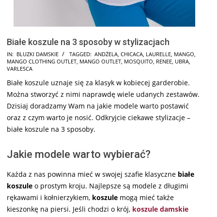
Białe koszule na 3 sposoby w stylizacjach
2025-
IN:
BLUZKI DAMSKIE
TAGGED:
ANDŻELA
,
CHICACA
,
LAURELLE
,
MANGO
,
MANGO CLOTHING OUTLET
,
MANGO OUTLET
,
MOSQUITO
,
RENEE
,
UBRA
,
06-
VARLESCA
03
Białe koszule uznaje się za klasyk w kobiecej garderobie.
Można stworzyć z nimi naprawdę wiele udanych zestawów.
Dzisiaj doradzamy Wam na jakie modele warto postawić
oraz z czym warto je nosić. Odkryjcie ciekawe stylizacje –
białe koszule na 3 sposoby.
Jakie modele warto wybierać?
Każda z nas powinna mieć w swojej szafie klasyczne
białe
koszule
o prostym kroju. Najlepsze są modele z długimi
rękawami i kołnierzykiem,
koszule
mogą mieć także
kieszonkę na piersi. Jeśli chodzi o krój,
koszule damskie