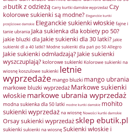
butik z odzieżą
Czy
zł
Carry kurtki damskie wyprzedaż
kolorowe sukienki są modne?
Eleganckie kurtki
Eleganckie sukienki włoskie
fajne i
przejściowe damskie
Jaka sukienka dla kobiety po 50?
tanie ubrania
Jakie sukienki dla 30 latki?
jakie bluzki dla
jakie
sukienki dl a 40 latki? Modne sukienki dla pań po 50 Allegro
Jakie sukienki odmładzają?
Jakie sukienki
wyszczuplają?
kolorowe sukienki
Kolorowe sukienki na
letnie
wiosnę
koszulowe sukienki
wyprzedaże
mango ubrania
mango bluzki
Markowe sukienki
markowe bluzki wyprzedaż
markowe ubrania wyprzedaż
włoskie
mohito
modna sukienka dla 50 latki
modne kurtki damskie
sukienki wyprzedaż
na wiosnę
Nowości kurtki damskie
sklep ebutik.pl
Orsay sukienki wyprzedaż
Sukienki włoskie i
sukienki
sukienki na wiosnę