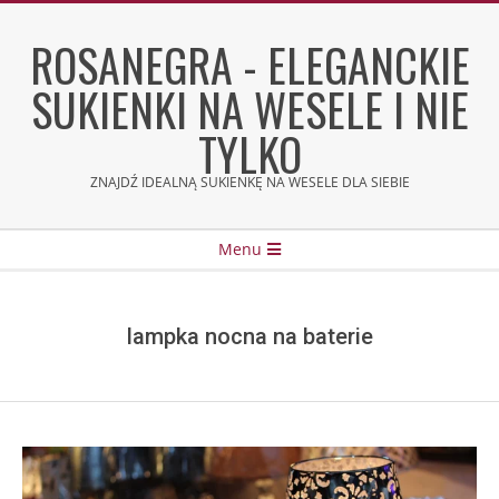
Skip
to
ROSANEGRA - ELEGANCKIE
content
SUKIENKI NA WESELE I NIE
TYLKO
ZNAJDŹ IDEALNĄ SUKIENKĘ NA WESELE DLA SIEBIE
Secondary
Menu
Navigation
Menu
lampka nocna na baterie