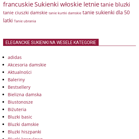
francuskie
Sukienki włoskie letnie
tanie bluzki
tanie sukienki dla 50
tanie ciuszki damskie
tanie kurtki damskie
latki
Tanie ubrania
ELEGANCKIE SUKIENKI NA WESELE KATEGORIE
adidas
Akcesoria damskie
Aktualności
Baleriny
Bestsellery
Bielizna damska
Biustonosze
Biżuteria
Bluzki basic
Bluzki damskie
Bluzki hiszpanki