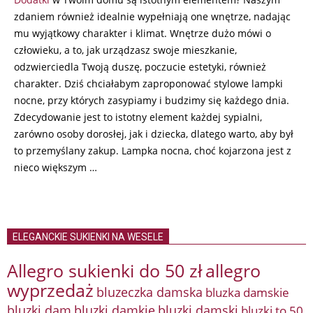
zdaniem również idealnie wypełniają one wnętrze, nadając
mu wyjątkowy charakter i klimat. Wnętrze dużo mówi o
człowieku, a to, jak urządzasz swoje mieszkanie,
odzwierciedla Twoją duszę, poczucie estetyki, również
charakter. Dziś chciałabym zaproponować stylowe lampki
nocne, przy których zasypiamy i budzimy się każdego dnia.
Zdecydowanie jest to istotny element każdej sypialni,
zarówno osoby dorosłej, jak i dziecka, dlatego warto, aby był
to przemyślany zakup. Lampka nocna, choć kojarzona jest z
nieco większym …
ELEGANCKIE SUKIENKI NA WESELE
Allegro sukienki do 50 zł
allegro
wyprzedaż
bluzeczka damska
bluzka damskie
bluzki damkie
bluzki dam
bluzki damski
bluzki to 50