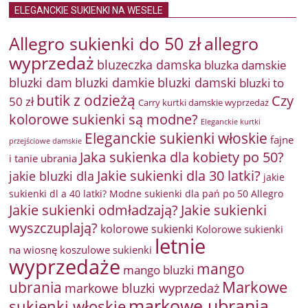
ELEGANCKIE SUKIENKI NA WESELE
Allegro sukienki do 50 zł
allegro
wyprzedaż
bluzeczka damska
bluzka damskie
bluzki damkie
bluzki dam
bluzki damski
bluzki to
butik z odzieżą
Czy
50 zł
Carry kurtki damskie wyprzedaż
kolorowe sukienki są modne?
Eleganckie kurtki
Eleganckie sukienki włoskie
fajne
przejściowe damskie
Jaka sukienka dla kobiety po 50?
i tanie ubrania
Jakie sukienki dla 30 latki?
jakie bluzki dla
jakie
sukienki dl a 40 latki? Modne sukienki dla pań po 50 Allegro
Jakie sukienki odmładzają?
Jakie sukienki
wyszczuplają?
kolorowe sukienki
Kolorowe sukienki
letnie
na wiosnę
koszulowe sukienki
wyprzedaże
mango
mango bluzki
Markowe
ubrania
markowe bluzki wyprzedaż
markowe ubrania
sukienki włoskie