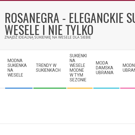
Skip
to
ROSANEGRA - ELEGANCKIE S
content
WESELE I NIE TYLKO
ZNAJDŹ IDEALNĄ SUKIENKĘ NA WESELE DLA SIEBIE
Secondary
SUKIENKI
Navigation
MODNA
NA
MODA
SUKIENKA
TRENDY W
WESELE
MODN
Menu
DAMSKA
NA
SUKIENKACH
MODNE
UBRA
UBRANIA
WESELE
W TYM
SEZONIE