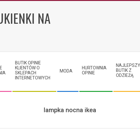
UKIENKI NA
BUTIK OPINIE
NAJLEPSZ
E
KLIENTÓW O
HURTOWNIA
BUTIK Z
MODA
NIA
SKLEPACH
OPINIE
ODZIEŻĄ
INTERNETOWYCH
lampka nocna ikea