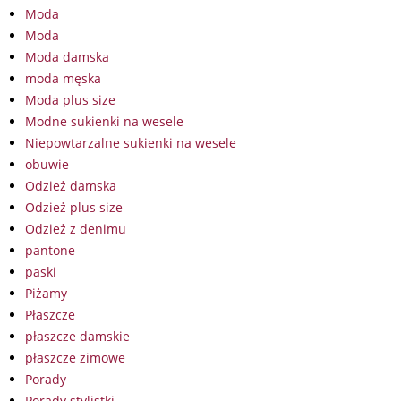
Moda
Moda
Moda damska
moda męska
Moda plus size
Modne sukienki na wesele
Niepowtarzalne sukienki na wesele
obuwie
Odzież damska
Odzież plus size
Odzież z denimu
pantone
paski
Piżamy
Płaszcze
płaszcze damskie
płaszcze zimowe
Porady
Porady stylistki