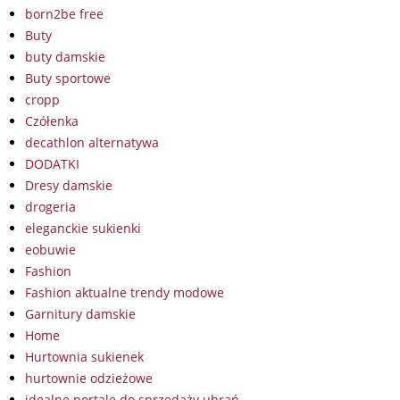
born2be free
Buty
buty damskie
Buty sportowe
cropp
Czółenka
decathlon alternatywa
DODATKI
Dresy damskie
drogeria
eleganckie sukienki
eobuwie
Fashion
Fashion aktualne trendy modowe
Garnitury damskie
Home
Hurtownia sukienek
hurtownie odzieżowe
idealne portale do sprzedaży ubrań