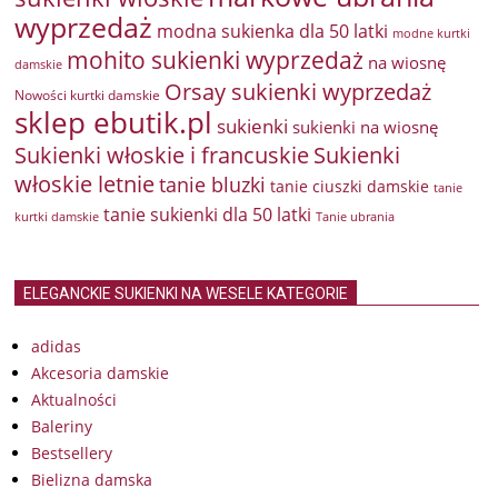
wyprzedaż
modna sukienka dla 50 latki
modne kurtki
mohito sukienki wyprzedaż
na wiosnę
damskie
Orsay sukienki wyprzedaż
Nowości kurtki damskie
sklep ebutik.pl
sukienki
sukienki na wiosnę
Sukienki włoskie i francuskie
Sukienki
włoskie letnie
tanie bluzki
tanie ciuszki damskie
tanie
tanie sukienki dla 50 latki
kurtki damskie
Tanie ubrania
ELEGANCKIE SUKIENKI NA WESELE KATEGORIE
adidas
Akcesoria damskie
Aktualności
Baleriny
Bestsellery
Bielizna damska