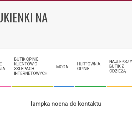
UKIENKI NA
BUTIK OPINIE
NAJLEPSZ
E
KLIENTÓW O
HURTOWNIA
BUTIK Z
MODA
NIA
SKLEPACH
OPINIE
ODZIEŻĄ
INTERNETOWYCH
lampka nocna do kontaktu