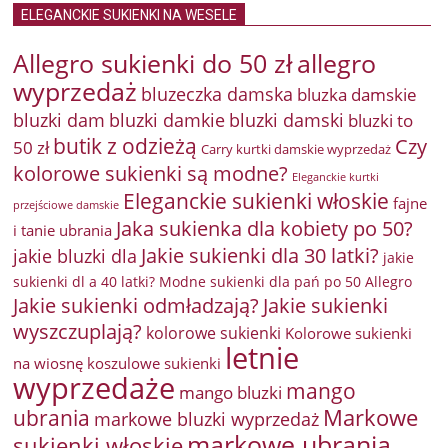
ELEGANCKIE SUKIENKI NA WESELE
Allegro sukienki do 50 zł
allegro
wyprzedaż
bluzeczka damska
bluzka damskie
bluzki damkie
bluzki dam
bluzki damski
bluzki to
butik z odzieżą
Czy
50 zł
Carry kurtki damskie wyprzedaż
kolorowe sukienki są modne?
Eleganckie kurtki
Eleganckie sukienki włoskie
fajne
przejściowe damskie
Jaka sukienka dla kobiety po 50?
i tanie ubrania
Jakie sukienki dla 30 latki?
jakie bluzki dla
jakie
sukienki dl a 40 latki? Modne sukienki dla pań po 50 Allegro
Jakie sukienki odmładzają?
Jakie sukienki
wyszczuplają?
kolorowe sukienki
Kolorowe sukienki
letnie
na wiosnę
koszulowe sukienki
wyprzedaże
mango
mango bluzki
Markowe
ubrania
markowe bluzki wyprzedaż
markowe ubrania
sukienki włoskie