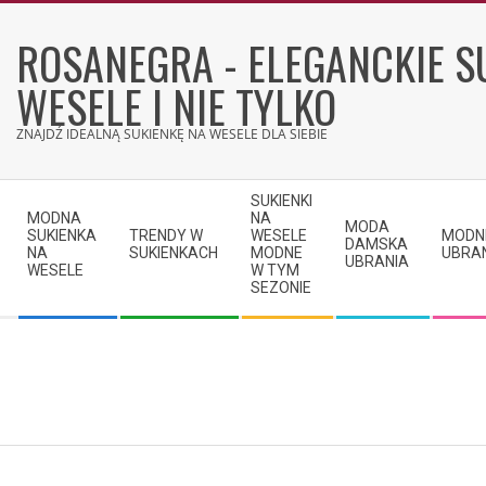
Skip
to
ROSANEGRA - ELEGANCKIE S
content
WESELE I NIE TYLKO
ZNAJDŹ IDEALNĄ SUKIENKĘ NA WESELE DLA SIEBIE
Secondary
SUKIENKI
Navigation
MODNA
NA
MODA
SUKIENKA
TRENDY W
WESELE
MODN
Menu
DAMSKA
NA
SUKIENKACH
MODNE
UBRA
UBRANIA
WESELE
W TYM
SEZONIE