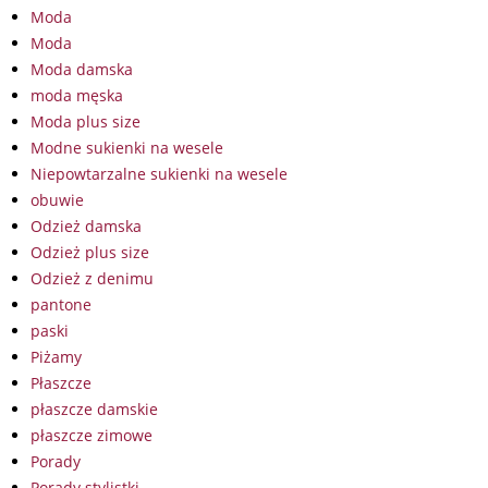
Moda
Moda
Moda damska
moda męska
Moda plus size
Modne sukienki na wesele
Niepowtarzalne sukienki na wesele
obuwie
Odzież damska
Odzież plus size
Odzież z denimu
pantone
paski
Piżamy
Płaszcze
płaszcze damskie
płaszcze zimowe
Porady
Porady stylistki