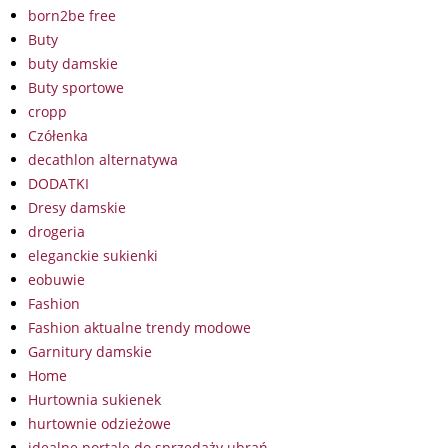
born2be free
Buty
buty damskie
Buty sportowe
cropp
Czółenka
decathlon alternatywa
DODATKI
Dresy damskie
drogeria
eleganckie sukienki
eobuwie
Fashion
Fashion aktualne trendy modowe
Garnitury damskie
Home
Hurtownia sukienek
hurtownie odzieżowe
idealne portale do sprzedaży ubrań