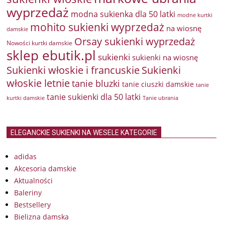
wyprzedaż
modna sukienka dla 50 latki
modne kurtki
mohito sukienki wyprzedaż
na wiosnę
damskie
Orsay sukienki wyprzedaż
Nowości kurtki damskie
sklep ebutik.pl
sukienki
sukienki na wiosnę
Sukienki włoskie i francuskie
Sukienki
włoskie letnie
tanie bluzki
tanie ciuszki damskie
tanie
tanie sukienki dla 50 latki
kurtki damskie
Tanie ubrania
ELEGANCKIE SUKIENKI NA WESELE KATEGORIE
adidas
Akcesoria damskie
Aktualności
Baleriny
Bestsellery
Bielizna damska