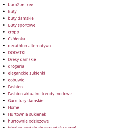
born2be free
Buty
buty damskie
Buty sportowe
cropp
Czółenka
decathlon alternatywa
DODATKI
Dresy damskie
drogeria
eleganckie sukienki
eobuwie
Fashion
Fashion aktualne trendy modowe
Garnitury damskie
Home
Hurtownia sukienek
hurtownie odzieżowe
idealne portale do sprzedaży ubrań