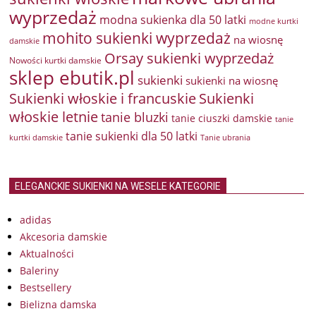
wyprzedaż
modna sukienka dla 50 latki
modne kurtki
mohito sukienki wyprzedaż
na wiosnę
damskie
Orsay sukienki wyprzedaż
Nowości kurtki damskie
sklep ebutik.pl
sukienki
sukienki na wiosnę
Sukienki włoskie i francuskie
Sukienki
włoskie letnie
tanie bluzki
tanie ciuszki damskie
tanie
tanie sukienki dla 50 latki
kurtki damskie
Tanie ubrania
ELEGANCKIE SUKIENKI NA WESELE KATEGORIE
adidas
Akcesoria damskie
Aktualności
Baleriny
Bestsellery
Bielizna damska