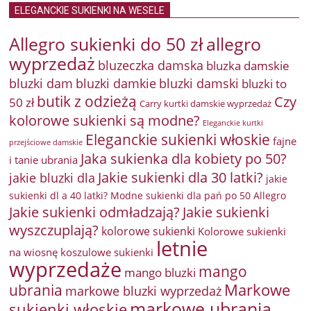
ELEGANCKIE SUKIENKI NA WESELE
Allegro sukienki do 50 zł
allegro
wyprzedaż
bluzeczka damska
bluzka damskie
bluzki damkie
bluzki dam
bluzki damski
bluzki to
butik z odzieżą
Czy
50 zł
Carry kurtki damskie wyprzedaż
kolorowe sukienki są modne?
Eleganckie kurtki
Eleganckie sukienki włoskie
fajne
przejściowe damskie
Jaka sukienka dla kobiety po 50?
i tanie ubrania
Jakie sukienki dla 30 latki?
jakie bluzki dla
jakie
sukienki dl a 40 latki? Modne sukienki dla pań po 50 Allegro
Jakie sukienki odmładzają?
Jakie sukienki
wyszczuplają?
kolorowe sukienki
Kolorowe sukienki
letnie
na wiosnę
koszulowe sukienki
wyprzedaże
mango
mango bluzki
Markowe
ubrania
markowe bluzki wyprzedaż
markowe ubrania
sukienki włoskie