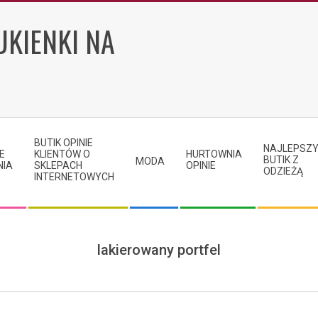
UKIENKI NA
BUTIK OPINIE
NAJLEPSZ
E
KLIENTÓW O
HURTOWNIA
BUTIK Z
MODA
NIA
SKLEPACH
OPINIE
ODZIEŻĄ
INTERNETOWYCH
lakierowany portfel