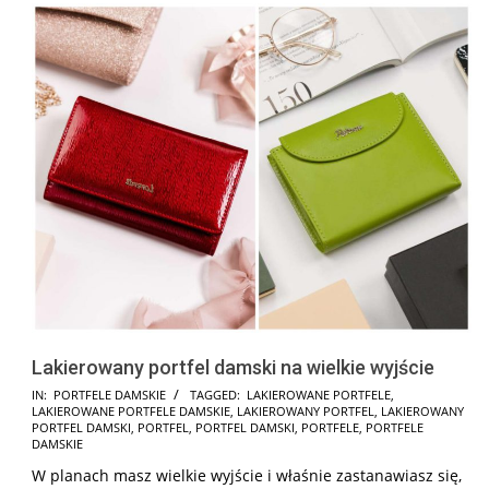
Lakierowany portfel damski na wielkie wyjście
2025-
IN:
PORTFELE DAMSKIE
TAGGED:
LAKIEROWANE PORTFELE
,
LAKIEROWANE PORTFELE DAMSKIE
,
LAKIEROWANY PORTFEL
,
LAKIEROWANY
06-
PORTFEL DAMSKI
,
PORTFEL
,
PORTFEL DAMSKI
,
PORTFELE
,
PORTFELE
05
DAMSKIE
W planach masz wielkie wyjście i właśnie zastanawiasz się,