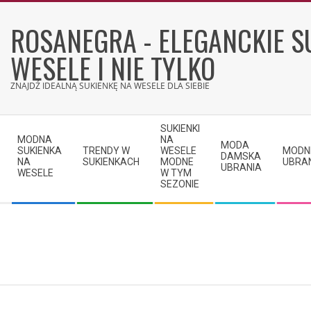
Skip
to
ROSANEGRA - ELEGANCKIE S
content
WESELE I NIE TYLKO
ZNAJDŹ IDEALNĄ SUKIENKĘ NA WESELE DLA SIEBIE
Secondary
SUKIENKI
Navigation
MODNA
NA
MODA
SUKIENKA
TRENDY W
WESELE
MODN
Menu
DAMSKA
NA
SUKIENKACH
MODNE
UBRA
UBRANIA
WESELE
W TYM
SEZONIE