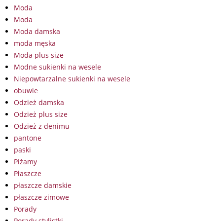
Moda
Moda
Moda damska
moda męska
Moda plus size
Modne sukienki na wesele
Niepowtarzalne sukienki na wesele
obuwie
Odzież damska
Odzież plus size
Odzież z denimu
pantone
paski
Piżamy
Płaszcze
płaszcze damskie
płaszcze zimowe
Porady
Porady stylistki