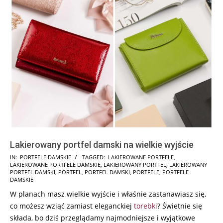
Lakierowany portfel damski na wielkie wyjście
2025-
IN:
PORTFELE DAMSKIE
TAGGED:
LAKIEROWANE PORTFELE
,
LAKIEROWANE PORTFELE DAMSKIE
,
LAKIEROWANY PORTFEL
,
LAKIEROWANY
06-
PORTFEL DAMSKI
,
PORTFEL
,
PORTFEL DAMSKI
,
PORTFELE
,
PORTFELE
05
DAMSKIE
W planach masz wielkie wyjście i właśnie zastanawiasz się,
co możesz wziąć zamiast eleganckiej
torebki
? Świetnie się
składa, bo dziś przeglądamy najmodniejsze i wyjątkowe