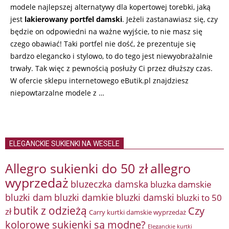
modele najlepszej alternatywy dla kopertowej torebki, jaką
jest
lakierowany portfel damski
. Jeżeli zastanawiasz się, czy
będzie on odpowiedni na ważne wyjście, to nie masz się
czego obawiać! Taki portfel nie dość, że prezentuje się
bardzo elegancko i stylowo, to do tego jest niewyobrażalnie
trwały. Tak więc z pewnością posłuży Ci przez dłuższy czas.
W ofercie sklepu internetowego eButik.pl znajdziesz
niepowtarzalne modele z …
ELEGANCKIE SUKIENKI NA WESELE
Allegro sukienki do 50 zł
allegro
wyprzedaż
bluzeczka damska
bluzka damskie
bluzki damkie
bluzki dam
bluzki damski
bluzki to 50
butik z odzieżą
Czy
zł
Carry kurtki damskie wyprzedaż
kolorowe sukienki są modne?
Eleganckie kurtki