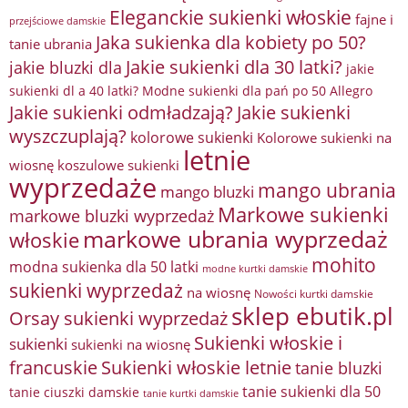
Eleganckie sukienki włoskie
fajne i
przejściowe damskie
Jaka sukienka dla kobiety po 50?
tanie ubrania
Jakie sukienki dla 30 latki?
jakie bluzki dla
jakie
sukienki dl a 40 latki? Modne sukienki dla pań po 50 Allegro
Jakie sukienki odmładzają?
Jakie sukienki
wyszczuplają?
kolorowe sukienki
Kolorowe sukienki na
letnie
wiosnę
koszulowe sukienki
wyprzedaże
mango ubrania
mango bluzki
Markowe sukienki
markowe bluzki wyprzedaż
markowe ubrania wyprzedaż
włoskie
mohito
modna sukienka dla 50 latki
modne kurtki damskie
sukienki wyprzedaż
na wiosnę
Nowości kurtki damskie
sklep ebutik.pl
Orsay sukienki wyprzedaż
Sukienki włoskie i
sukienki
sukienki na wiosnę
francuskie
Sukienki włoskie letnie
tanie bluzki
tanie sukienki dla 50
tanie ciuszki damskie
tanie kurtki damskie