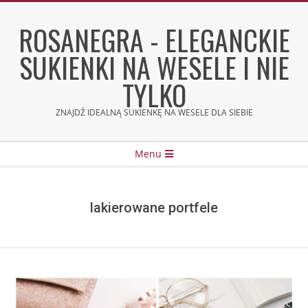
Skip
to
ROSANEGRA - ELEGANCKIE
content
SUKIENKI NA WESELE I NIE
TYLKO
ZNAJDŹ IDEALNĄ SUKIENKĘ NA WESELE DLA SIEBIE
Secondary
Menu
Navigation
Menu
lakierowane portfele