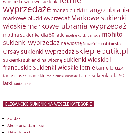
letnie
wiosnę
koszulowe sukienki
wyprzedaże
mango ubrania
mango bluzki
Markowe sukienki
markowe bluzki wyprzedaż
markowe ubrania wyprzedaż
włoskie
mohito
modna sukienka dla 50 latki
modne kurtki damskie
sukienki wyprzedaż
na wiosnę
Nowości kurtki damskie
sklep ebutik.pl
Orsay sukienki wyprzedaż
Sukienki włoskie i
sukienki
sukienki na wiosnę
francuskie
Sukienki włoskie letnie
tanie bluzki
tanie sukienki dla 50
tanie ciuszki damskie
tanie kurtki damskie
latki
Tanie ubrania
ELEGANCKIE SUKIENKI NA WESELE KATEGORIE
adidas
Akcesoria damskie
Aktualności