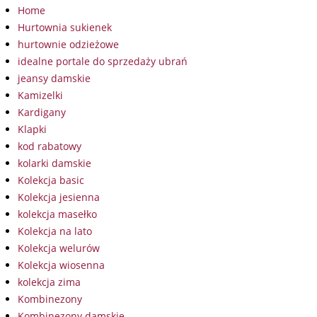
Home
Hurtownia sukienek
hurtownie odzieżowe
idealne portale do sprzedaży ubrań
jeansy damskie
Kamizelki
Kardigany
Klapki
kod rabatowy
kolarki damskie
Kolekcja basic
Kolekcja jesienna
kolekcja masełko
Kolekcja na lato
Kolekcja welurów
Kolekcja wiosenna
kolekcja zima
Kombinezony
Kombinezony damskie