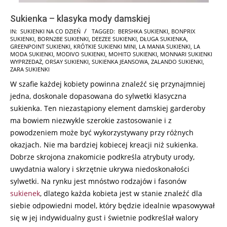
Sukienka – klasyka mody damskiej
2025-
IN:
SUKIENKI NA CO DZIEŃ
TAGGED:
BERSHKA SUKIENKI
,
BONPRIX
SUKIENKI
,
BORN2BE SUKIENKI
,
DEEZEE SUKIENKI
,
DŁUGA SUKIENKA
,
02-
GREENPOINT SUKIENKI
,
KRÓTKIE SUKIENKI MINI
,
LA MANIA SUKIENKI
,
LA
05
MODA SUKIENKI
,
MODIVO SUKIENKI
,
MOHITO SUKIENKI
,
MONNARI SUKIENKI
WYPRZEDAŻ
,
ORSAY SUKIENKI
,
SUKIENKA JEANSOWA
,
ZALANDO SUKIENKI
,
ZARA SUKIENKI
W szafie każdej kobiety powinna znaleźć się przynajmniej
jedna, doskonale dopasowana do sylwetki klasyczna
sukienka. Ten niezastąpiony element damskiej garderoby
ma bowiem niezwykle szerokie zastosowanie i z
powodzeniem może być wykorzystywany przy różnych
okazjach. Nie ma bardziej kobiecej kreacji niż sukienka.
Dobrze skrojona znakomicie podkreśla atrybuty urody,
uwydatnia walory i skrzętnie ukrywa niedoskonałości
sylwetki. Na rynku jest mnóstwo rodzajów i fasonów
sukienek
, dlatego każda kobieta jest w stanie znaleźć dla
siebie odpowiedni model, który będzie idealnie wpasowywał
się w jej indywidualny gust i świetnie podkreślał walory