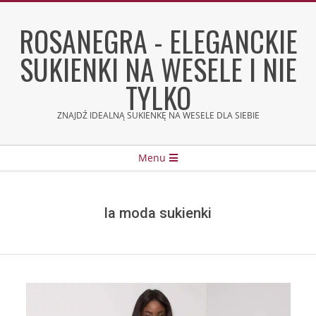
Skip
to
ROSANEGRA - ELEGANCKIE
content
SUKIENKI NA WESELE I NIE
TYLKO
ZNAJDŹ IDEALNĄ SUKIENKĘ NA WESELE DLA SIEBIE
Secondary
Menu
Navigation
Menu
la moda sukienki