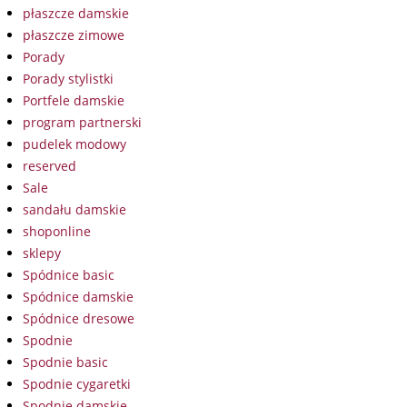
płaszcze damskie
płaszcze zimowe
Porady
Porady stylistki
Portfele damskie
program partnerski
pudelek modowy
reserved
Sale
sandału damskie
shoponline
sklepy
Spódnice basic
Spódnice damskie
Spódnice dresowe
Spodnie
Spodnie basic
Spodnie cygaretki
Spodnie damskie