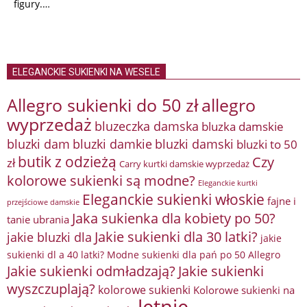
figury.…
ELEGANCKIE SUKIENKI NA WESELE
Allegro sukienki do 50 zł
allegro
wyprzedaż
bluzeczka damska
bluzka damskie
bluzki damkie
bluzki dam
bluzki damski
bluzki to 50
butik z odzieżą
Czy
zł
Carry kurtki damskie wyprzedaż
kolorowe sukienki są modne?
Eleganckie kurtki
Eleganckie sukienki włoskie
fajne i
przejściowe damskie
Jaka sukienka dla kobiety po 50?
tanie ubrania
Jakie sukienki dla 30 latki?
jakie bluzki dla
jakie
sukienki dl a 40 latki? Modne sukienki dla pań po 50 Allegro
Jakie sukienki odmładzają?
Jakie sukienki
wyszczuplają?
kolorowe sukienki
Kolorowe sukienki na