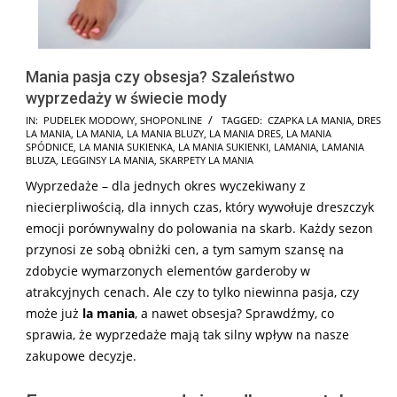
Mania pasja czy obsesja? Szaleństwo
wyprzedaży w świecie mody
2025-
IN:
PUDELEK MODOWY
,
SHOPONLINE
TAGGED:
CZAPKA LA MANIA
,
DRES
LA MANIA
,
LA MANIA
,
LA MANIA BLUZY
,
LA MANIA DRES
,
LA MANIA
05-
SPÓDNICE
,
LA MANIA SUKIENKA
,
LA MANIA SUKIENKI
,
LAMANIA
,
LAMANIA
27
BLUZA
,
LEGGINSY LA MANIA
,
SKARPETY LA MANIA
Wyprzedaże – dla jednych okres wyczekiwany z
niecierpliwością, dla innych czas, który wywołuje dreszczyk
emocji porównywalny do polowania na skarb. Każdy sezon
przynosi ze sobą obniżki cen, a tym samym szansę na
zdobycie wymarzonych elementów garderoby w
atrakcyjnych cenach. Ale czy to tylko niewinna pasja, czy
może już
la mania
, a nawet obsesja? Sprawdźmy, co
sprawia, że wyprzedaże mają tak silny wpływ na nasze
zakupowe decyzje.