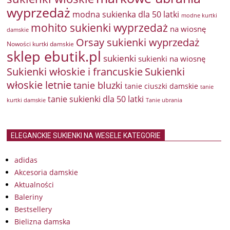
wyprzedaż
modna sukienka dla 50 latki
modne kurtki
mohito sukienki wyprzedaż
na wiosnę
damskie
Orsay sukienki wyprzedaż
Nowości kurtki damskie
sklep ebutik.pl
sukienki
sukienki na wiosnę
Sukienki włoskie i francuskie
Sukienki
włoskie letnie
tanie bluzki
tanie ciuszki damskie
tanie
tanie sukienki dla 50 latki
kurtki damskie
Tanie ubrania
ELEGANCKIE SUKIENKI NA WESELE KATEGORIE
adidas
Akcesoria damskie
Aktualności
Baleriny
Bestsellery
Bielizna damska