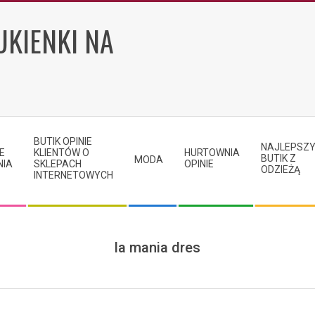
UKIENKI NA
BUTIK OPINIE
NAJLEPSZ
E
KLIENTÓW O
HURTOWNIA
BUTIK Z
MODA
NIA
SKLEPACH
OPINIE
ODZIEŻĄ
INTERNETOWYCH
la mania dres