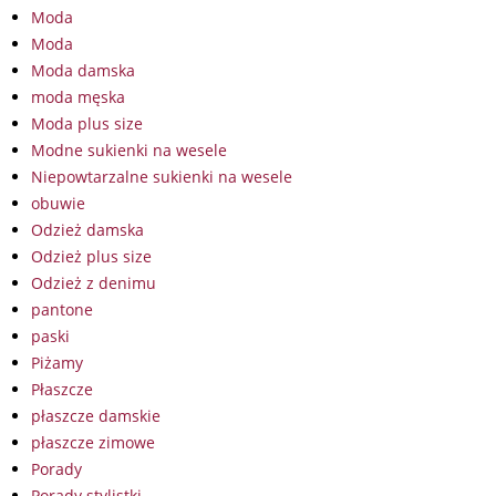
Moda
Moda
Moda damska
moda męska
Moda plus size
Modne sukienki na wesele
Niepowtarzalne sukienki na wesele
obuwie
Odzież damska
Odzież plus size
Odzież z denimu
pantone
paski
Piżamy
Płaszcze
płaszcze damskie
płaszcze zimowe
Porady
Porady stylistki