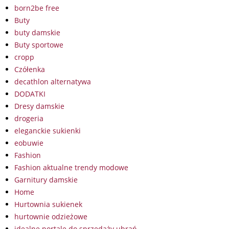
born2be free
Buty
buty damskie
Buty sportowe
cropp
Czółenka
decathlon alternatywa
DODATKI
Dresy damskie
drogeria
eleganckie sukienki
eobuwie
Fashion
Fashion aktualne trendy modowe
Garnitury damskie
Home
Hurtownia sukienek
hurtownie odzieżowe
idealne portale do sprzedaży ubrań