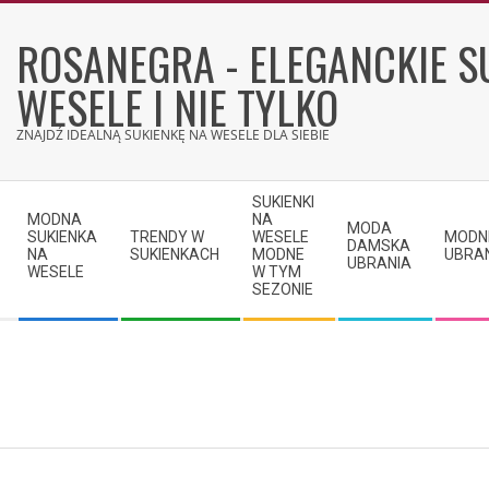
Skip
to
ROSANEGRA - ELEGANCKIE S
content
WESELE I NIE TYLKO
ZNAJDŹ IDEALNĄ SUKIENKĘ NA WESELE DLA SIEBIE
Secondary
SUKIENKI
Navigation
MODNA
NA
MODA
SUKIENKA
TRENDY W
WESELE
MODN
Menu
DAMSKA
NA
SUKIENKACH
MODNE
UBRA
UBRANIA
WESELE
W TYM
SEZONIE