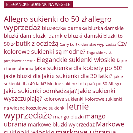
ELEGANCKIE SUKIENKI NA WESELE
Allegro sukienki do 50 zł
allegro
wyprzedaż
bluzeczka damska
bluzka damskie
bluzki damkie
bluzki dam
bluzki damski
bluzki to
butik z odzieżą
Czy
50 zł
Carry kurtki damskie wyprzedaż
kolorowe sukienki są modne?
Eleganckie kurtki
Eleganckie sukienki włoskie
fajne
przejściowe damskie
Jaka sukienka dla kobiety po 50?
i tanie ubrania
Jakie sukienki dla 30 latki?
jakie bluzki dla
jakie
sukienki dl a 40 latki? Modne sukienki dla pań po 50 Allegro
Jakie sukienki odmładzają?
Jakie sukienki
wyszczuplają?
kolorowe sukienki
Kolorowe sukienki
letnie
na wiosnę
koszulowe sukienki
wyprzedaże
mango
mango bluzki
Markowe
ubrania
markowe bluzki wyprzedaż
markowe ubrania
sukienki włoskie