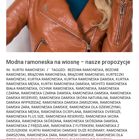
Modna ramoneska na wiosnę – nasze propozycje
2025-
IN:
KURTKI RAMONESKI
TAGGED:
BEŻOWA RAMONESKA
,
BEŻOWE
RAMONESKI
,
BRĄZOWA RAMONESKA
,
BRĄZOWE RAMONESKI
,
KURTECZKI
01-
RAMONESKI
,
KURTKA RAMONESKA
,
KURTKA RAMONESKA DAMSKA
,
KURTKA
30
RAMONESKA MĘSKA
,
KURTKI RAMONESKA DAMSKA
,
MOHITO RAMONESKA
BIAŁA RAMONESKA
,
OCHNIK RAMONESKA
,
RAMONESKA
,
RAMONESKA
CZARNA
,
RAMONESKA CZARNA DAMSKA
,
RAMONESKA DAMSKA
,
RAMONESKA
DAMSKA RESERVED
,
RAMONESKA DAMSKA SKÓRA NATURALNA
,
RAMONESKA
DAMSKA WYPRZEDAŻ
,
RAMONESKA DAMSKA ZAMSZOWA
,
RAMONESKA
DAMSKA ZARA
,
RAMONESKA DAMSKIE
,
RAMONESKA DLA DZIEWCZYNKI
,
RAMONESKA MĘSKA
,
RAMONESKA OCIEPLANA
,
RAMONESKA OVERSIZE
,
RAMONESKA PLUS SIZE
,
RAMONESKA RESERVED
,
RAMONESKA SKORA
DAMSKA
,
RAMONESKA SKÓRZANA
,
RAMONESKA SKÓRZANA DAMSKA
,
RAMONESKA Z FRĘDZLAMI
,
RAMONESKA Z FUTERKIEM
,
RAMONESKA Z
KOŻUSZKIEM. KURTKI RAMONESKI DAMSKIE DUŻE ROZMIARY
,
RAMONESKA
ZAMSZOWA
,
RAMONESKA ZARA
,
RAMONESKI DAMSKIE
,
RAMONESKI DLA