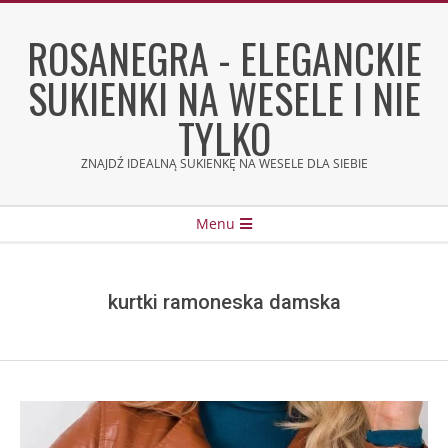
Skip
to
ROSANEGRA - ELEGANCKIE
content
SUKIENKI NA WESELE I NIE
TYLKO
ZNAJDŹ IDEALNĄ SUKIENKĘ NA WESELE DLA SIEBIE
Secondary
Menu
Navigation
Menu
kurtki ramoneska damska