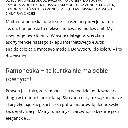
DZIECI
,
RAMONESKI DLA DZIEWCZYNKI
,
RAMONESKI DO SUKIENKI.
RAMONESKA DO SUKIENKI
,
RAMONESKI MOHITO
,
RAMONESKI RESERVED
,
RAMONESKI SKÓRZANE
,
RAMONESKI Z FRĘDZLAMI
,
SINSAY RAMONESKA
,
SINSAY RAMONESKI
Modna ramoneska
na wiosnę
– nasze propozycje na ten
sezon. Ramoneski to niekwestionowany modowy hit. My
również je uwielbiamy. Właśnie dlatego w szerokim
asortymencie naszego sklepu internetowego eButik
znajdziecie całe mnóstwo modeli. Do wyboru, do koloru – i to
dosłownie!
Ramoneska – ta kurtka nie ma sobie
równych!
Prawda jest taka, że ramoneski są w modzie od dawna i na
długo w trendach pozostaną. Skórzana ( czy też wykonana ze
skóry ekologicznej) kurteczka potrafi naprawdę dodać szyku
każdej stylizacji. Mamy tu na myśli zarówno codzienne jak i
eleganckie …