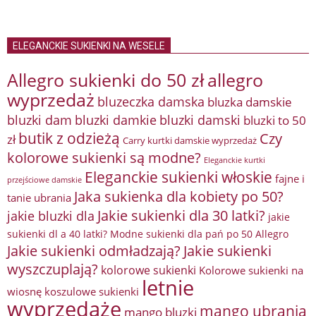
ELEGANCKIE SUKIENKI NA WESELE
Allegro sukienki do 50 zł
allegro
wyprzedaż
bluzeczka damska
bluzka damskie
bluzki damkie
bluzki dam
bluzki damski
bluzki to 50
butik z odzieżą
Czy
zł
Carry kurtki damskie wyprzedaż
kolorowe sukienki są modne?
Eleganckie kurtki
Eleganckie sukienki włoskie
fajne i
przejściowe damskie
Jaka sukienka dla kobiety po 50?
tanie ubrania
Jakie sukienki dla 30 latki?
jakie bluzki dla
jakie
sukienki dl a 40 latki? Modne sukienki dla pań po 50 Allegro
Jakie sukienki odmładzają?
Jakie sukienki
wyszczuplają?
kolorowe sukienki
Kolorowe sukienki na
letnie
wiosnę
koszulowe sukienki
wyprzedaże
mango ubrania
mango bluzki