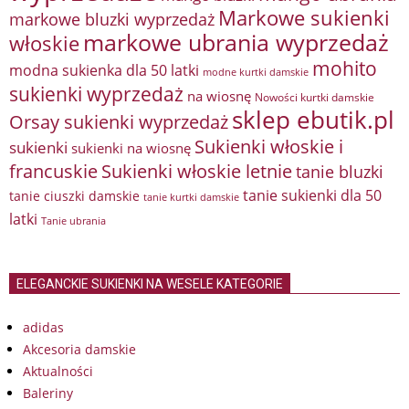
Markowe sukienki
markowe bluzki wyprzedaż
markowe ubrania wyprzedaż
włoskie
mohito
modna sukienka dla 50 latki
modne kurtki damskie
sukienki wyprzedaż
na wiosnę
Nowości kurtki damskie
sklep ebutik.pl
Orsay sukienki wyprzedaż
Sukienki włoskie i
sukienki
sukienki na wiosnę
francuskie
Sukienki włoskie letnie
tanie bluzki
tanie sukienki dla 50
tanie ciuszki damskie
tanie kurtki damskie
latki
Tanie ubrania
ELEGANCKIE SUKIENKI NA WESELE KATEGORIE
adidas
Akcesoria damskie
Aktualności
Baleriny