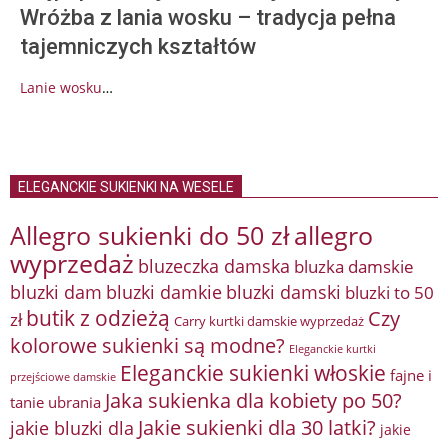
Wróżba z lania wosku – tradycja pełna
tajemniczych kształtów
Lanie wosku
…
ELEGANCKIE SUKIENKI NA WESELE
Allegro sukienki do 50 zł
allegro
wyprzedaż
bluzeczka damska
bluzka damskie
bluzki damkie
bluzki dam
bluzki damski
bluzki to 50
butik z odzieżą
Czy
zł
Carry kurtki damskie wyprzedaż
kolorowe sukienki są modne?
Eleganckie kurtki
Eleganckie sukienki włoskie
fajne i
przejściowe damskie
Jaka sukienka dla kobiety po 50?
tanie ubrania
Jakie sukienki dla 30 latki?
jakie bluzki dla
jakie