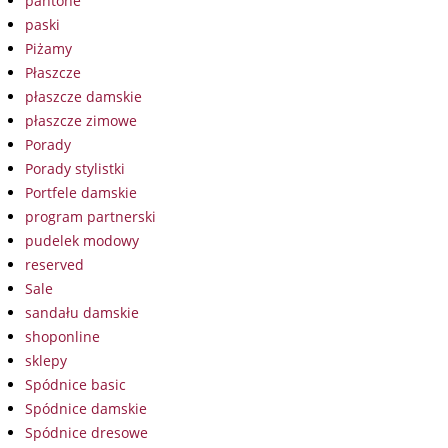
pantone
paski
Piżamy
Płaszcze
płaszcze damskie
płaszcze zimowe
Porady
Porady stylistki
Portfele damskie
program partnerski
pudelek modowy
reserved
Sale
sandału damskie
shoponline
sklepy
Spódnice basic
Spódnice damskie
Spódnice dresowe