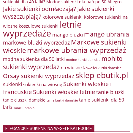
sukienki dl a 40 latki? Modne sukienki dla pań po 50 Allegro
Jakie sukienki odmładzają?
Jakie sukienki
wyszczuplają?
kolorowe sukienki
Kolorowe sukienki na
letnie
wiosnę
koszulowe sukienki
wyprzedaże
mango ubrania
mango bluzki
Markowe sukienki
markowe bluzki wyprzedaż
markowe ubrania wyprzedaż
włoskie
mohito
modna sukienka dla 50 latki
modne kurtki damskie
sukienki wyprzedaż
na wiosnę
Nowości kurtki damskie
sklep ebutik.pl
Orsay sukienki wyprzedaż
Sukienki włoskie i
sukienki
sukienki na wiosnę
francuskie
Sukienki włoskie letnie
tanie bluzki
tanie sukienki dla 50
tanie ciuszki damskie
tanie kurtki damskie
latki
Tanie ubrania
ELEGANCKIE SUKIENKI NA WESELE KATEGORIE