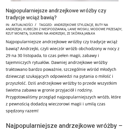
Najpopularniejsze andrzejkowe wróżby czy
tradycje wciąż bawią?
2024-
IN:
AKTUALNOŚCI
TAGGED:
ANDRZEJKOWE STYLIZACJE
,
BUTY NA
ANDRZEJKI
,
KUBECZKI Z NIESPODZIANKĄ
,
LANIE WOSKU
,
MODOWE PRZESĄDY
,
11-
RZUT MONETĄ
,
SUKIENKI NA ANDRZEJKI
,
ZE SKÓRKĄ JABŁKA
14
Najpopularniejsze andrzejkowe wróżby czy tradycje wciąż
bawią? Andrzejki, czyli wieczór wróżb obchodzony w nocy z
29 na 30 listopada, to czas pełen magii, zabawy i
tajemniczych rytuałów. Dawniej andrzejkowe wróżby
traktowano bardzo poważnie, szczególnie wśród młodych
dziewcząt szukających odpowiedzi na pytania o miłość i
przyszłość. Dziś andrzejkowe wróżby to przede wszystkim
świetna zabawa w gronie przyjaciół i rodziny.
Przygotowaliśmy przegląd najpopularniejszych wróżb, które
z pewnością dodadzą wieczorowi magii i umilą czas
spędzony razem!
Najpopularniejsze andrzejkowe wróżby –