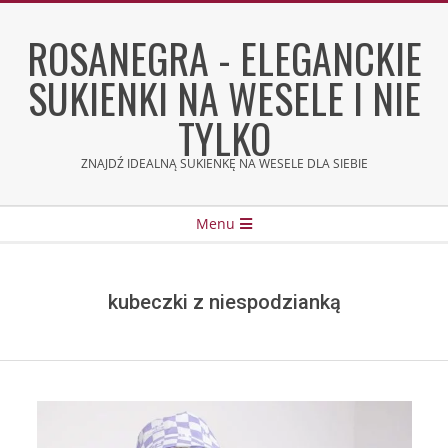
Skip
to
ROSANEGRA - ELEGANCKIE
content
SUKIENKI NA WESELE I NIE
TYLKO
ZNAJDŹ IDEALNĄ SUKIENKĘ NA WESELE DLA SIEBIE
Secondary
Menu
Navigation
Menu
kubeczki z niespodzianką