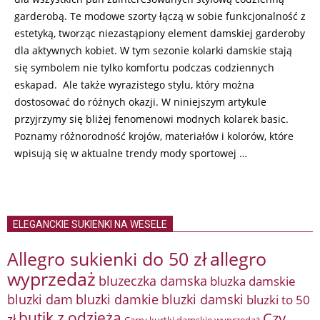
garderobą. Te modowe szorty łączą w sobie funkcjonalność z
estetyką, tworząc niezastąpiony element damskiej garderoby
dla aktywnych kobiet. W tym sezonie kolarki damskie stają
się symbolem nie tylko komfortu podczas codziennych
eskapad. Ale także wyrazistego stylu, który można
dostosować do różnych okazji. W niniejszym artykule
przyjrzymy się bliżej fenomenowi modnych kolarek basic.
Poznamy różnorodność krojów, materiałów i kolorów, które
wpisują się w aktualne trendy mody sportowej …
ELEGANCKIE SUKIENKI NA WESELE
Allegro sukienki do 50 zł
allegro
wyprzedaż
bluzeczka damska
bluzka damskie
bluzki damkie
bluzki dam
bluzki damski
bluzki to 50
butik z odzieżą
Czy
zł