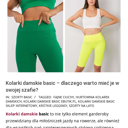
Kolarki damskie basic – dlaczego warto mieć je w
swojej szafie?
2025-
IN:
SZORTY BASIC
TAGGED:
FAJNE CIUCHY
,
HURTOWNIA KOLAREK
DAMSKICH
,
KOLARKI DAMSKIE BASIC EBUTIK.PL
,
KOLARKI DAMSKIE BASIC
02-
SKLEP INTERNETOWY
,
KRÓTKIE LEGGINSY
,
SZORTY NA LATO
05
Kolarki damskie
basic
to nie tylko element garderoby
przewidziany dla miłośniczek jazdy na rowerze, ale również
dla wszystkich pań zainteresowanych stylową codzienną