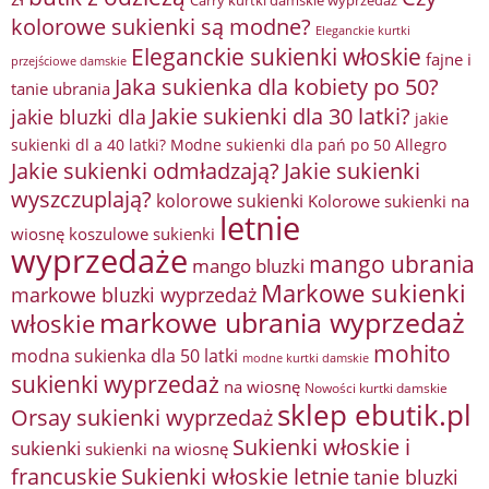
Carry kurtki damskie wyprzedaż
kolorowe sukienki są modne?
Eleganckie kurtki
Eleganckie sukienki włoskie
fajne i
przejściowe damskie
Jaka sukienka dla kobiety po 50?
tanie ubrania
Jakie sukienki dla 30 latki?
jakie bluzki dla
jakie
sukienki dl a 40 latki? Modne sukienki dla pań po 50 Allegro
Jakie sukienki odmładzają?
Jakie sukienki
wyszczuplają?
kolorowe sukienki
Kolorowe sukienki na
letnie
wiosnę
koszulowe sukienki
wyprzedaże
mango ubrania
mango bluzki
Markowe sukienki
markowe bluzki wyprzedaż
markowe ubrania wyprzedaż
włoskie
mohito
modna sukienka dla 50 latki
modne kurtki damskie
sukienki wyprzedaż
na wiosnę
Nowości kurtki damskie
sklep ebutik.pl
Orsay sukienki wyprzedaż
Sukienki włoskie i
sukienki
sukienki na wiosnę
francuskie
Sukienki włoskie letnie
tanie bluzki