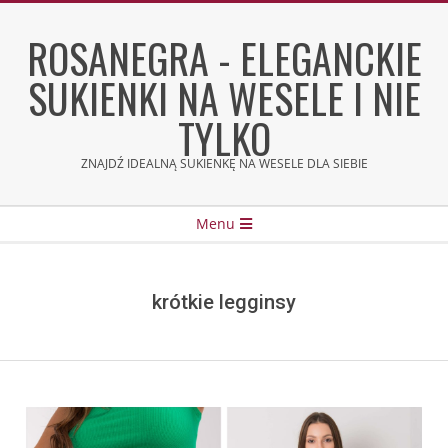
Skip
to
ROSANEGRA - ELEGANCKIE
content
SUKIENKI NA WESELE I NIE
TYLKO
ZNAJDŹ IDEALNĄ SUKIENKĘ NA WESELE DLA SIEBIE
Secondary
Menu
Navigation
Menu
krótkie legginsy