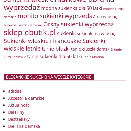
wyprzedaż
modna sukienka dla 50 latki
modne kurtki
mohito sukienki wyprzedaż
na wiosnę
damskie
Orsay sukienki wyprzedaż
Nowości kurtki damskie
sklep ebutik.pl
sukienki
sukienki na wiosnę
Sukienki włoskie i francuskie
Sukienki
włoskie letnie
tanie bluzki
tanie ciuszki damskie
tanie
tanie sukienki dla 50 latki
kurtki damskie
Tanie ubrania
ELEGANCKIE SUKIENKI NA WESELE KATEGORIE
adidas
Akcesoria damskie
Aktualności
Baleriny
Bestsellery
Bielizna damska