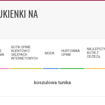
UKIENKI NA
BUTIK OPINIE
NAJLEPSZ
E
KLIENTÓW O
HURTOWNIA
BUTIK Z
MODA
NIA
SKLEPACH
OPINIE
ODZIEŻĄ
INTERNETOWYCH
koszulowa tunika