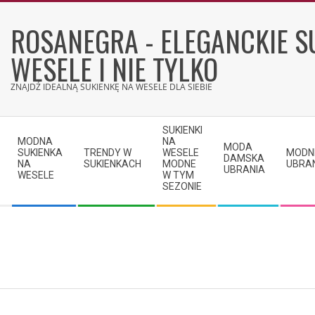
Skip
to
ROSANEGRA - ELEGANCKIE S
content
WESELE I NIE TYLKO
ZNAJDŹ IDEALNĄ SUKIENKĘ NA WESELE DLA SIEBIE
Secondary
SUKIENKI
Navigation
MODNA
NA
MODA
SUKIENKA
TRENDY W
WESELE
MODN
Menu
DAMSKA
NA
SUKIENKACH
MODNE
UBRA
UBRANIA
WESELE
W TYM
SEZONIE