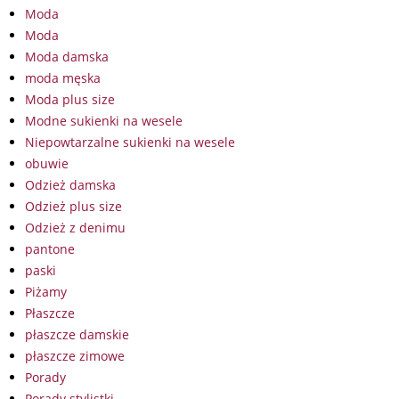
Moda
Moda
Moda damska
moda męska
Moda plus size
Modne sukienki na wesele
Niepowtarzalne sukienki na wesele
obuwie
Odzież damska
Odzież plus size
Odzież z denimu
pantone
paski
Piżamy
Płaszcze
płaszcze damskie
płaszcze zimowe
Porady
Porady stylistki