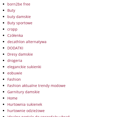
born2be free
Buty
buty damskie
Buty sportowe
cropp
Czółenka
decathlon alternatywa
DODATKI
Dresy damskie
drogeria
eleganckie sukienki
eobuwie
Fashion
Fashion aktualne trendy modowe
Garnitury damskie
Home
Hurtownia sukienek
hurtownie odzieżowe
idealne portale do sprzedaży ubrań