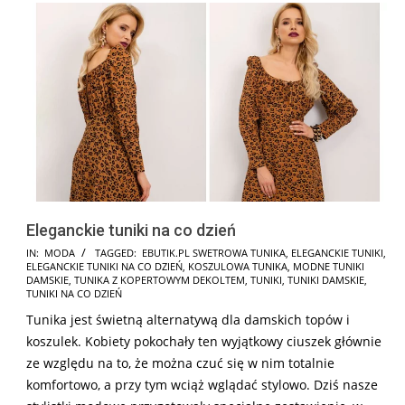
Eleganckie tuniki na co dzień
2024-
IN:
MODA
TAGGED:
EBUTIK.PL SWETROWA TUNIKA
,
ELEGANCKIE TUNIKI
,
ELEGANCKIE TUNIKI NA CO DZIEŃ
,
KOSZULOWA TUNIKA
,
MODNE TUNIKI
11-
DAMSKIE
,
TUNIKA Z KOPERTOWYM DEKOLTEM
,
TUNIKI
,
TUNIKI DAMSKIE
,
13
TUNIKI NA CO DZIEŃ
Tunika jest świetną alternatywą dla damskich topów i
koszulek. Kobiety pokochały ten wyjątkowy ciuszek głównie
ze względu na to, że można czuć się w nim totalnie
komfortowo, a przy tym wciąż wglądać stylowo. Dziś nasze