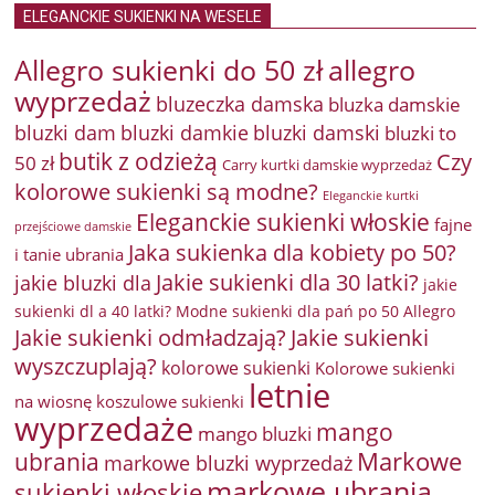
ELEGANCKIE SUKIENKI NA WESELE
Allegro sukienki do 50 zł
allegro
wyprzedaż
bluzeczka damska
bluzka damskie
bluzki damkie
bluzki dam
bluzki damski
bluzki to
butik z odzieżą
Czy
50 zł
Carry kurtki damskie wyprzedaż
kolorowe sukienki są modne?
Eleganckie kurtki
Eleganckie sukienki włoskie
fajne
przejściowe damskie
Jaka sukienka dla kobiety po 50?
i tanie ubrania
Jakie sukienki dla 30 latki?
jakie bluzki dla
jakie
sukienki dl a 40 latki? Modne sukienki dla pań po 50 Allegro
Jakie sukienki odmładzają?
Jakie sukienki
wyszczuplają?
kolorowe sukienki
Kolorowe sukienki
letnie
na wiosnę
koszulowe sukienki
wyprzedaże
mango
mango bluzki
Markowe
ubrania
markowe bluzki wyprzedaż
markowe ubrania
sukienki włoskie