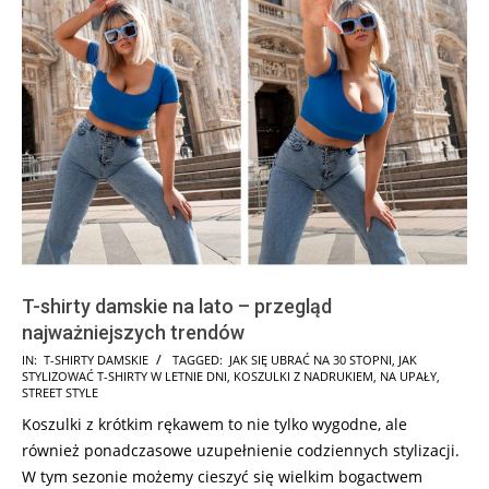
T-shirty damskie na lato – przegląd
najważniejszych trendów
2025-
IN:
T-SHIRTY DAMSKIE
TAGGED:
JAK SIĘ UBRAĆ NA 30 STOPNI
,
JAK
STYLIZOWAĆ T-SHIRTY W LETNIE DNI
,
KOSZULKI Z NADRUKIEM
,
NA UPAŁY
,
08-
STREET STYLE
02
Koszulki z krótkim rękawem to nie tylko wygodne, ale
również ponadczasowe uzupełnienie codziennych stylizacji.
W tym sezonie możemy cieszyć się wielkim bogactwem