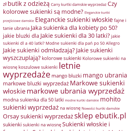
butik z odzieżą
Czy
zł
Carry kurtki damskie wyprzedaż
kolorowe sukienki są modne?
Eleganckie kurtki
Eleganckie sukienki włoskie
fajne i
przejściowe damskie
Jaka sukienka dla kobiety po 50?
tanie ubrania
Jakie sukienki dla 30 latki?
jakie bluzki dla
jakie
sukienki dl a 40 latki? Modne sukienki dla pań po 50 Allegro
Jakie sukienki odmładzają?
Jakie sukienki
wyszczuplają?
kolorowe sukienki
Kolorowe sukienki na
letnie
wiosnę
koszulowe sukienki
wyprzedaże
mango ubrania
mango bluzki
Markowe sukienki
markowe bluzki wyprzedaż
markowe ubrania wyprzedaż
włoskie
mohito
modna sukienka dla 50 latki
modne kurtki damskie
sukienki wyprzedaż
na wiosnę
Nowości kurtki damskie
sklep ebutik.pl
Orsay sukienki wyprzedaż
Sukienki włoskie i
sukienki
sukienki na wiosnę