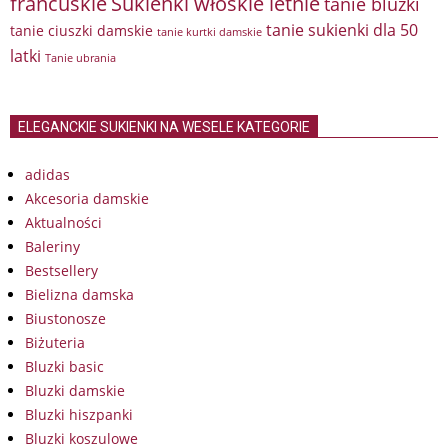
francuskie
Sukienki włoskie letnie
tanie bluzki
tanie sukienki dla 50
tanie ciuszki damskie
tanie kurtki damskie
latki
Tanie ubrania
ELEGANCKIE SUKIENKI NA WESELE KATEGORIE
adidas
Akcesoria damskie
Aktualności
Baleriny
Bestsellery
Bielizna damska
Biustonosze
Biżuteria
Bluzki basic
Bluzki damskie
Bluzki hiszpanki
Bluzki koszulowe