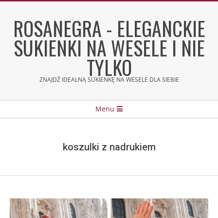
Skip
to
ROSANEGRA - ELEGANCKIE
content
SUKIENKI NA WESELE I NIE
TYLKO
ZNAJDŹ IDEALNĄ SUKIENKĘ NA WESELE DLA SIEBIE
Secondary
Menu
Navigation
Menu
koszulki z nadrukiem