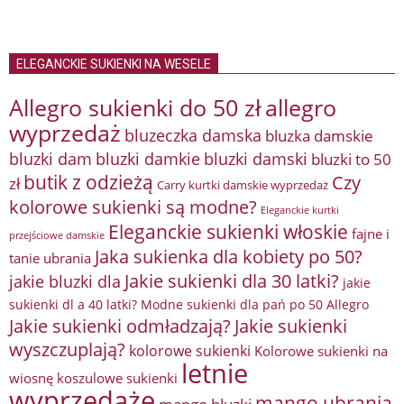
ELEGANCKIE SUKIENKI NA WESELE
Allegro sukienki do 50 zł
allegro
wyprzedaż
bluzeczka damska
bluzka damskie
bluzki damkie
bluzki dam
bluzki damski
bluzki to 50
butik z odzieżą
Czy
zł
Carry kurtki damskie wyprzedaż
kolorowe sukienki są modne?
Eleganckie kurtki
Eleganckie sukienki włoskie
fajne i
przejściowe damskie
Jaka sukienka dla kobiety po 50?
tanie ubrania
Jakie sukienki dla 30 latki?
jakie bluzki dla
jakie
sukienki dl a 40 latki? Modne sukienki dla pań po 50 Allegro
Jakie sukienki odmładzają?
Jakie sukienki
wyszczuplają?
kolorowe sukienki
Kolorowe sukienki na
letnie
wiosnę
koszulowe sukienki
wyprzedaże
mango ubrania