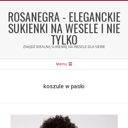
Skip
to
ROSANEGRA - ELEGANCKIE
content
SUKIENKI NA WESELE I NIE
TYLKO
ZNAJDŹ IDEALNĄ SUKIENKĘ NA WESELE DLA SIEBIE
Secondary
Menu
Navigation
Menu
koszule w paski