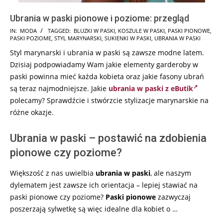
Ubrania w paski pionowe i poziome: przegląd
2025-
IN:
MODA
TAGGED:
BLUZKI W PASKI
,
KOSZULE W PASKI
,
PASKI PIONOWE
,
PASKI POZIOME
,
STYL MARYNARSKI
,
SUKIENKI W PASKI
,
UBRANIA W PASKI
08-
Styl marynarski i ubrania w paski są zawsze modne latem.
27
Dzisiaj podpowiadamy Wam jakie elementy garderoby w
paski powinna mieć każda kobieta oraz jakie fasony ubrań
są teraz najmodniejsze. Jakie
ubrania w paski z eButik
polecamy? Sprawdźcie i stwórzcie stylizacje marynarskie na
różne okazje.
Ubrania w paski – postawić na zdobienia
pionowe czy poziome?
Większość z nas uwielbia
ubrania w paski
, ale naszym
dylematem jest zawsze ich orientacja – lepiej stawiać na
paski pionowe czy poziome?
Paski pionowe
zazwyczaj
poszerzają sylwetkę są więc idealne dla kobiet o …