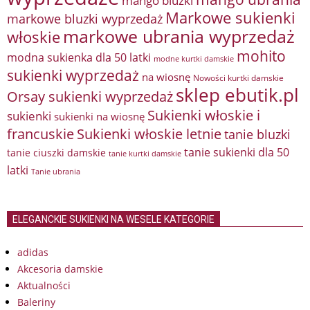
mango bluzki
Markowe sukienki
markowe bluzki wyprzedaż
markowe ubrania wyprzedaż
włoskie
mohito
modna sukienka dla 50 latki
modne kurtki damskie
sukienki wyprzedaż
na wiosnę
Nowości kurtki damskie
sklep ebutik.pl
Orsay sukienki wyprzedaż
Sukienki włoskie i
sukienki
sukienki na wiosnę
francuskie
Sukienki włoskie letnie
tanie bluzki
tanie sukienki dla 50
tanie ciuszki damskie
tanie kurtki damskie
latki
Tanie ubrania
ELEGANCKIE SUKIENKI NA WESELE KATEGORIE
adidas
Akcesoria damskie
Aktualności
Baleriny