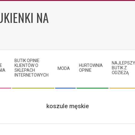
UKIENKI NA
BUTIK OPINIE
NAJLEPSZ
E
KLIENTÓW O
HURTOWNIA
BUTIK Z
MODA
NIA
SKLEPACH
OPINIE
ODZIEŻĄ
INTERNETOWYCH
koszule męskie