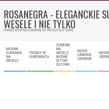
Skip
to
ROSANEGRA - ELEGANCKIE S
content
WESELE I NIE TYLKO
ZNAJDŹ IDEALNĄ SUKIENKĘ NA WESELE DLA SIEBIE
Secondary
SUKIENKI
Navigation
MODNA
NA
MODA
SUKIENKA
TRENDY W
WESELE
MODN
Menu
DAMSKA
NA
SUKIENKACH
MODNE
UBRA
UBRANIA
WESELE
W TYM
SEZONIE