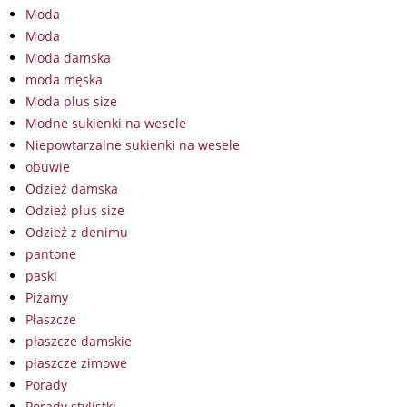
Moda
Moda
Moda damska
moda męska
Moda plus size
Modne sukienki na wesele
Niepowtarzalne sukienki na wesele
obuwie
Odzież damska
Odzież plus size
Odzież z denimu
pantone
paski
Piżamy
Płaszcze
płaszcze damskie
płaszcze zimowe
Porady
Porady stylistki