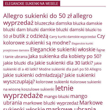
ELEGANCKIE SUKIENKI NA WESELE
Allegro sukienki do 50 zł
allegro
wyprzedaż
bluzeczka damska
bluzka damskie
bluzki damkie
bluzki dam
bluzki damski
bluzki to
butik z odzieżą
Czy
50 zł
Carry kurtki damskie wyprzedaż
kolorowe sukienki są modne?
Eleganckie kurtki
Eleganckie sukienki włoskie
fajne
przejściowe damskie
Jaka sukienka dla kobiety po 50?
i tanie ubrania
Jakie sukienki dla 30 latki?
jakie bluzki dla
jakie
sukienki dl a 40 latki? Modne sukienki dla pań po 50 Allegro
Jakie sukienki odmładzają?
Jakie sukienki
wyszczuplają?
kolorowe sukienki
Kolorowe sukienki
letnie
na wiosnę
koszulowe sukienki
wyprzedaże
mango
mango bluzki
Markowe
ubrania
markowe bluzki wyprzedaż
markowe ubrania
sukienki włoskie