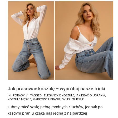
Jak prasować koszulę – wypróbuj nasze tricki
2025-
IN:
PORADY
TAGGED:
ELEGANCKIE KOSZULE
,
JAK DBAĆ O UBRANIA
,
KOSZULE MĘSKIE
,
MARKOWE UBRANIA
,
SKLEP EBUTIK.PL
08-
Lubmy mieć szafę pełną modnych ciuchów, jednak po
06
każdym praniu czeka nas jedna z najbardziej