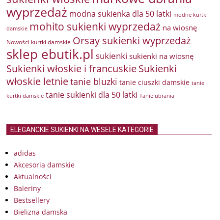
wyprzedaż
modna sukienka dla 50 latki
modne kurtki
mohito sukienki wyprzedaż
na wiosnę
damskie
Orsay sukienki wyprzedaż
Nowości kurtki damskie
sklep ebutik.pl
sukienki
sukienki na wiosnę
Sukienki włoskie i francuskie
Sukienki
włoskie letnie
tanie bluzki
tanie ciuszki damskie
tanie
tanie sukienki dla 50 latki
kurtki damskie
Tanie ubrania
ELEGANCKIE SUKIENKI NA WESELE KATEGORIE
adidas
Akcesoria damskie
Aktualności
Baleriny
Bestsellery
Bielizna damska