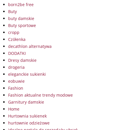
born2be free
Buty
buty damskie
Buty sportowe
cropp
Czółenka
decathlon alternatywa
DODATKI
Dresy damskie
drogeria
eleganckie sukienki
eobuwie
Fashion
Fashion aktualne trendy modowe
Garnitury damskie
Home
Hurtownia sukienek
hurtownie odzieżowe
idealne portale do sprzedaży ubrań