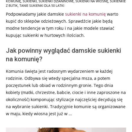
KOMUNIĘ
,
SUKIENKI
,
SUKIENKI DZIANINOWE
,
SUKIENKI NA WIOSNĘ
,
SUKIENKIE
Z BUTIK
,
TANIE SUKIENKI DLA 50 LATKI
Podpowiadamy jakie damskie
sukienki na komunię
warto
kupić do sklepów odzieżowych. Sprawdźcie jakie będą
modne tendencje w tym roku i na jakie modele stawiać
kupując sukienki w hurtowych ilościach.
Jak powinny wyglądać damskie sukienki
na komunię?
Komunia święta jest radosnym wydarzeniem w każdej
rodzinie. Odbywa się wtedy specjalna msza, a potem
poczęstunek lub obiad w rodzinnym gronie. Tego dnia
kobiety (matki, chrzestne, babcie, ciocie i inne zaproszone na
okoliczność) komponując stylizacje najczęściej decydują się
na wybranie sukienki. Tradycyjnie komunie są organizowane
w maju, kiedy wiosna jest już w …