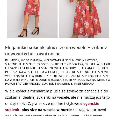
Eleganckie sukienki plus size na wesele – zobacz
nowości w hurtowni online
2023-
IN:
MODA
,
MODA DAMSKA
,
NIEPOWTARZALNE SUKIENKI NA WESELE
,
SUKIENKI PLUS SIZE
TAGGED:
BUTIK
,
BUTIK Z ODZIEŻĄ
,
BY LALALA
,
DŁUGIE
05-
ELEGANCKIE SUKIENKI PLUS SIZE NA WESELE W HURCIE
,
ELEGANCKIE SUKIENKI
02
PLUS SIZE NA WESELE LATEM W HURCIE
,
ELEGANCKIE SUKIENKI PLUS SIZE WE
WZORY NA WESELE W HURCIE
,
KOPERTOWE ELEGANCKIE SUKIENKI PLUS SIZE
NA WESELE W HURCIE
,
MODNE ELEGANCKIE SUKIENKI PLUS SIZE NA WESELE W
HURCIE FACTORYPRICE.EU
,
SUKIENKIE NA WESELE
,
TANIE UBRANIA
Wiele kobiet z rozmiarem plus size szybko zniechęca się do
szukania idealnej sukienki na wesele, ale nie muszą już tego
dłużej robić! Czy wiesz, że modne i stylowe
eleganckie
sukienki
plus size na wesele w hurcie
czekają w hurtowni
odzieży online FactoryPrice.eu? Dzięki temu każda może