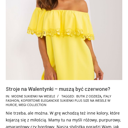
Stroje na Walentynki – muszą być czerwone?
2024-
IN:
MODNE SUKIENKI NA WESELE
TAGGED:
BUTIK Z ODZIEŻĄ
,
ITALY
FASHION
,
KOPERTOWE ELEGANCKIE SUKIENKI PLUS SIZE NA WESELE W
01-
HURCIE
,
MEGI COLLECTION
27
Nie trzeba, ale można. W grę wchodzą też inne kolory, które
kojarzą się z miłością. Mamy tu na myśli różowy, purpurowy,
amarantowy czy bordowy. Nasza stylistka poradzi Wam, jak