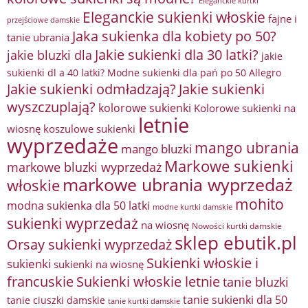
Eleganckie kurtki
Eleganckie sukienki włoskie
fajne i
przejściowe damskie
Jaka sukienka dla kobiety po 50?
tanie ubrania
Jakie sukienki dla 30 latki?
jakie bluzki dla
jakie
sukienki dl a 40 latki? Modne sukienki dla pań po 50 Allegro
Jakie sukienki odmładzają?
Jakie sukienki
wyszczuplają?
kolorowe sukienki
Kolorowe sukienki na
letnie
wiosnę
koszulowe sukienki
wyprzedaże
mango ubrania
mango bluzki
Markowe sukienki
markowe bluzki wyprzedaż
markowe ubrania wyprzedaż
włoskie
mohito
modna sukienka dla 50 latki
modne kurtki damskie
sukienki wyprzedaż
na wiosnę
Nowości kurtki damskie
sklep ebutik.pl
Orsay sukienki wyprzedaż
Sukienki włoskie i
sukienki
sukienki na wiosnę
francuskie
Sukienki włoskie letnie
tanie bluzki
tanie sukienki dla 50
tanie ciuszki damskie
tanie kurtki damskie