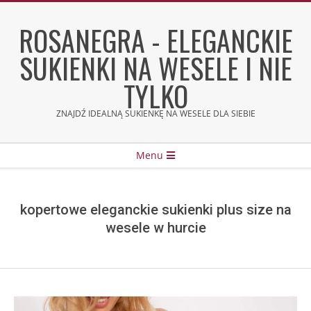
Skip
to
ROSANEGRA - ELEGANCKIE
content
SUKIENKI NA WESELE I NIE
TYLKO
ZNAJDŹ IDEALNĄ SUKIENKĘ NA WESELE DLA SIEBIE
Secondary
Menu
Navigation
Menu
kopertowe eleganckie sukienki plus size na
wesele w hurcie