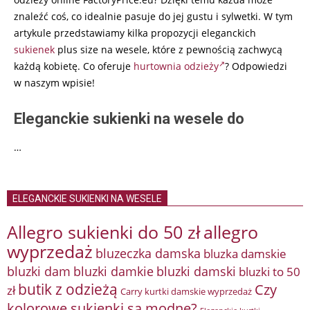
znaleźć coś, co idealnie pasuje do jej gustu i sylwetki. W tym
artykule przedstawiamy kilka propozycji eleganckich
sukienek
plus size na wesele, które z pewnością zachwycą
każdą kobietę. Co oferuje
hurtownia odzieży
? Odpowiedzi
w naszym wpisie!
Eleganckie sukienki na wesele do
…
ELEGANCKIE SUKIENKI NA WESELE
Allegro sukienki do 50 zł
allegro
wyprzedaż
bluzeczka damska
bluzka damskie
bluzki damkie
bluzki dam
bluzki damski
bluzki to 50
butik z odzieżą
Czy
zł
Carry kurtki damskie wyprzedaż
kolorowe sukienki są modne?