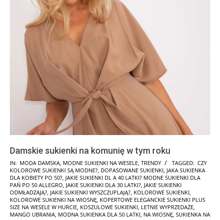
Damskie sukienki na komunię w tym roku
2024-
IN:
MODA DAMSKA
,
MODNE SUKIENKI NA WESELE
,
TRENDY
TAGGED:
CZY
KOLOROWE SUKIENKI SĄ MODNE?
,
DOPASOWANE SUKIENKI
,
JAKA SUKIENKA
04-
DLA KOBIETY PO 50?
,
JAKIE SUKIENKI DL A 40 LATKI? MODNE SUKIENKI DLA
03
PAŃ PO 50 ALLEGRO
,
JAKIE SUKIENKI DLA 30 LATKI?
,
JAKIE SUKIENKI
ODMŁADZAJĄ?
,
JAKIE SUKIENKI WYSZCZUPLAJĄ?
,
KOLOROWE SUKIENKI
,
KOLOROWE SUKIENKI NA WIOSNĘ
,
KOPERTOWE ELEGANCKIE SUKIENKI PLUS
SIZE NA WESELE W HURCIE
,
KOSZULOWE SUKIENKI
,
LETNIE WYPRZEDAŻE
,
MANGO UBRANIA
,
MODNA SUKIENKA DLA 50 LATKI
,
NA WIOSNĘ
,
SUKIENKA NA