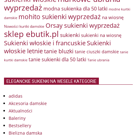
wyprzedaż
modna sukienka dla 50 latki
modne kurtki
mohito sukienki wyprzedaż
na wiosnę
damskie
Orsay sukienki wyprzedaż
Nowości kurtki damskie
sklep ebutik.pl
sukienki
sukienki na wiosnę
Sukienki włoskie i francuskie
Sukienki
włoskie letnie
tanie bluzki
tanie ciuszki damskie
tanie
tanie sukienki dla 50 latki
kurtki damskie
Tanie ubrania
ELEGANCKIE SUKIENKI NA WESELE KATEGORIE
adidas
Akcesoria damskie
Aktualności
Baleriny
Bestsellery
Bielizna damska