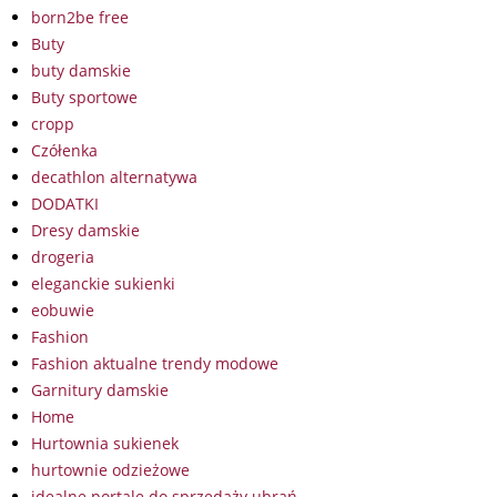
born2be free
Buty
buty damskie
Buty sportowe
cropp
Czółenka
decathlon alternatywa
DODATKI
Dresy damskie
drogeria
eleganckie sukienki
eobuwie
Fashion
Fashion aktualne trendy modowe
Garnitury damskie
Home
Hurtownia sukienek
hurtownie odzieżowe
idealne portale do sprzedaży ubrań