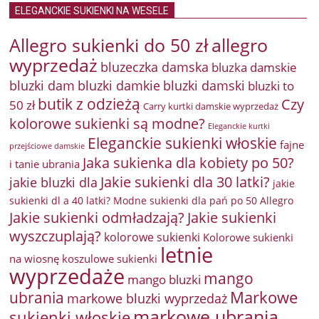
ELEGANCKIE SUKIENKI NA WESELE
Allegro sukienki do 50 zł
allegro
wyprzedaż
bluzeczka damska
bluzka damskie
bluzki damkie
bluzki dam
bluzki damski
bluzki to
butik z odzieżą
Czy
50 zł
Carry kurtki damskie wyprzedaż
kolorowe sukienki są modne?
Eleganckie kurtki
Eleganckie sukienki włoskie
fajne
przejściowe damskie
Jaka sukienka dla kobiety po 50?
i tanie ubrania
Jakie sukienki dla 30 latki?
jakie bluzki dla
jakie
sukienki dl a 40 latki? Modne sukienki dla pań po 50 Allegro
Jakie sukienki odmładzają?
Jakie sukienki
wyszczuplają?
kolorowe sukienki
Kolorowe sukienki
letnie
na wiosnę
koszulowe sukienki
wyprzedaże
mango
mango bluzki
Markowe
ubrania
markowe bluzki wyprzedaż
markowe ubrania
sukienki włoskie