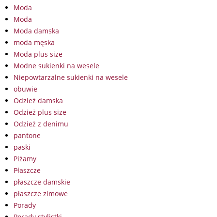
Moda
Moda
Moda damska
moda męska
Moda plus size
Modne sukienki na wesele
Niepowtarzalne sukienki na wesele
obuwie
Odzież damska
Odzież plus size
Odzież z denimu
pantone
paski
Piżamy
Płaszcze
płaszcze damskie
płaszcze zimowe
Porady
Porady stylistki