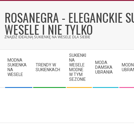
Skip
to
ROSANEGRA - ELEGANCKIE S
content
WESELE I NIE TYLKO
ZNAJDŹ IDEALNĄ SUKIENKĘ NA WESELE DLA SIEBIE
Secondary
SUKIENKI
Navigation
MODNA
NA
MODA
SUKIENKA
TRENDY W
WESELE
MODN
Menu
DAMSKA
NA
SUKIENKACH
MODNE
UBRA
UBRANIA
WESELE
W TYM
SEZONIE