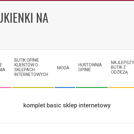
UKIENKI NA
BUTIK OPINIE
NAJLEPSZ
E
KLIENTÓW O
HURTOWNIA
BUTIK Z
MODA
NIA
SKLEPACH
OPINIE
ODZIEŻĄ
INTERNETOWYCH
komplet basic sklep internetowy