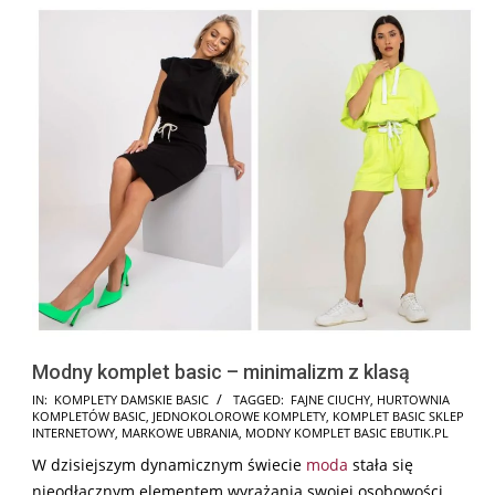
Modny komplet basic – minimalizm z klasą
2024-
IN:
KOMPLETY DAMSKIE BASIC
TAGGED:
FAJNE CIUCHY
,
HURTOWNIA
KOMPLETÓW BASIC
,
JEDNOKOLOROWE KOMPLETY
,
KOMPLET BASIC SKLEP
01-
INTERNETOWY
,
MARKOWE UBRANIA
,
MODNY KOMPLET BASIC EBUTIK.PL
26
W dzisiejszym dynamicznym świecie
moda
stała się
nieodłącznym elementem wyrażania swojej osobowości,