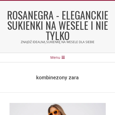
Skip
to
ROSANEGRA - ELEGANCKIE
content
SUKIENKI NA WESELE I NIE
TYLKO
ZNAJDŹ IDEALNĄ SUKIENKĘ NA WESELE DLA SIEBIE
Secondary
Menu
Navigation
Menu
kombinezony zara