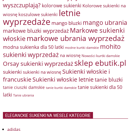
wyszczuplają?
kolorowe sukienki
Kolorowe sukienki na
letnie
wiosnę
koszulowe sukienki
wyprzedaże
mango ubrania
mango bluzki
Markowe sukienki
markowe bluzki wyprzedaż
markowe ubrania wyprzedaż
włoskie
mohito
modna sukienka dla 50 latki
modne kurtki damskie
sukienki wyprzedaż
na wiosnę
Nowości kurtki damskie
sklep ebutik.pl
Orsay sukienki wyprzedaż
Sukienki włoskie i
sukienki
sukienki na wiosnę
francuskie
Sukienki włoskie letnie
tanie bluzki
tanie sukienki dla 50
tanie ciuszki damskie
tanie kurtki damskie
latki
Tanie ubrania
ELEGANCKIE SUKIENKI NA WESELE KATEGORIE
adidas