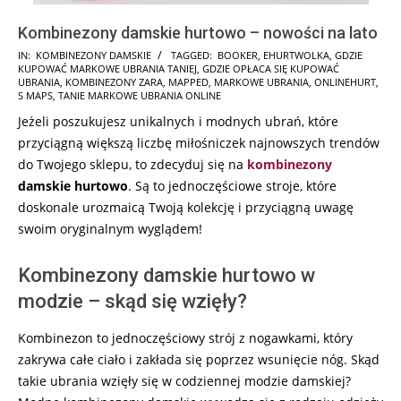
Kombinezony damskie hurtowo – nowości na lato
2025-
IN:
KOMBINEZONY DAMSKIE
TAGGED:
BOOKER
,
EHURTWOLKA
,
GDZIE
KUPOWAĆ MARKOWE UBRANIA TANIEJ
,
GDZIE OPŁACA SIĘ KUPOWAĆ
01-
UBRANIA
,
KOMBINEZONY ZARA
,
MAPPED
,
MARKOWE UBRANIA
,
ONLINEHURT
,
29
S MAPS
,
TANIE MARKOWE UBRANIA ONLINE
Jeżeli poszukujesz unikalnych i modnych ubrań, które
przyciągną większą liczbę miłośniczek najnowszych trendów
do Twojego sklepu, to zdecyduj się na
kombinezony
damskie hurtowo
. Są to jednoczęściowe stroje, które
doskonale urozmaicą Twoją kolekcję i przyciągną uwagę
swoim oryginalnym wyglądem!
Kombinezony damskie hurtowo w
modzie – skąd się wzięły?
Kombinezon to jednoczęściowy strój z nogawkami, który
zakrywa całe ciało i zakłada się poprzez wsunięcie nóg. Skąd
takie ubrania wzięły się w codziennej modzie damskiej?