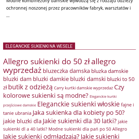
Modne kombinezony damskie wywodzą się z rodzaju odzieży
ochronnej noszonej przez pracowników fabryk, warsztatów i
…
ELEGANCKIE SUKIENKI NA WESELE
Allegro sukienki do 50 zł
allegro
wyprzedaż
bluzeczka damska
bluzka damskie
bluzki damkie
bluzki dam
bluzki damski
bluzki to 50
butik z odzieżą
Czy
zł
Carry kurtki damskie wyprzedaż
kolorowe sukienki są modne?
Eleganckie kurtki
Eleganckie sukienki włoskie
fajne i
przejściowe damskie
Jaka sukienka dla kobiety po 50?
tanie ubrania
Jakie sukienki dla 30 latki?
jakie bluzki dla
jakie
sukienki dl a 40 latki? Modne sukienki dla pań po 50 Allegro
Jakie sukienki odmładzają?
Jakie sukienki