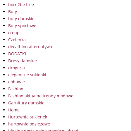
born2be free
Buty
buty damskie
Buty sportowe
cropp
Czółenka
decathlon alternatywa
DODATKI
Dresy damskie
drogeria
eleganckie sukienki
eobuwie
Fashion
Fashion aktualne trendy modowe
Garnitury damskie
Home
Hurtownia sukienek
hurtownie odzieżowe
idealne portale do sprzedaży ubrań