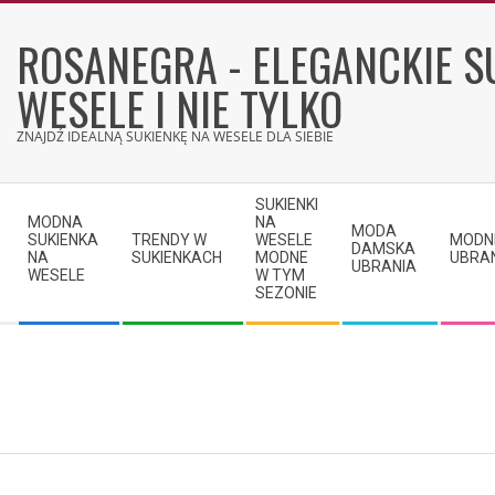
Skip
to
ROSANEGRA - ELEGANCKIE S
content
WESELE I NIE TYLKO
ZNAJDŹ IDEALNĄ SUKIENKĘ NA WESELE DLA SIEBIE
Secondary
SUKIENKI
Navigation
MODNA
NA
MODA
SUKIENKA
TRENDY W
WESELE
MODN
Menu
DAMSKA
NA
SUKIENKACH
MODNE
UBRA
UBRANIA
WESELE
W TYM
SEZONIE