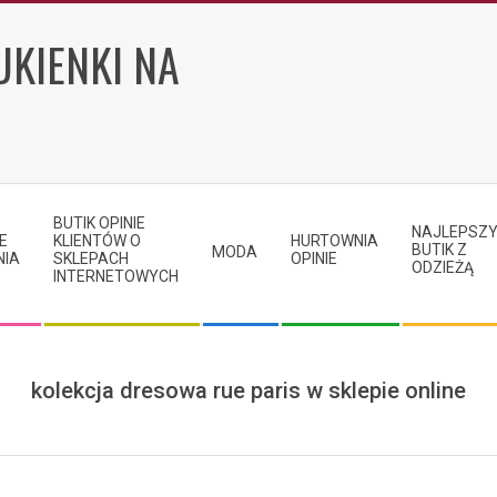
UKIENKI NA
BUTIK OPINIE
NAJLEPSZ
E
KLIENTÓW O
HURTOWNIA
BUTIK Z
MODA
NIA
SKLEPACH
OPINIE
ODZIEŻĄ
INTERNETOWYCH
kolekcja dresowa rue paris w sklepie online