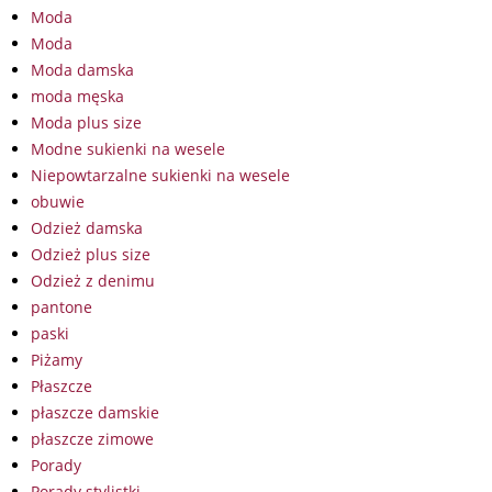
Moda
Moda
Moda damska
moda męska
Moda plus size
Modne sukienki na wesele
Niepowtarzalne sukienki na wesele
obuwie
Odzież damska
Odzież plus size
Odzież z denimu
pantone
paski
Piżamy
Płaszcze
płaszcze damskie
płaszcze zimowe
Porady
Porady stylistki