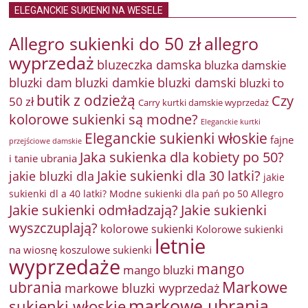
ELEGANCKIE SUKIENKI NA WESELE
Allegro sukienki do 50 zł
allegro
wyprzedaż
bluzeczka damska
bluzka damskie
bluzki damkie
bluzki dam
bluzki damski
bluzki to
butik z odzieżą
Czy
50 zł
Carry kurtki damskie wyprzedaż
kolorowe sukienki są modne?
Eleganckie kurtki
Eleganckie sukienki włoskie
fajne
przejściowe damskie
Jaka sukienka dla kobiety po 50?
i tanie ubrania
Jakie sukienki dla 30 latki?
jakie bluzki dla
jakie
sukienki dl a 40 latki? Modne sukienki dla pań po 50 Allegro
Jakie sukienki odmładzają?
Jakie sukienki
wyszczuplają?
kolorowe sukienki
Kolorowe sukienki
letnie
na wiosnę
koszulowe sukienki
wyprzedaże
mango
mango bluzki
Markowe
ubrania
markowe bluzki wyprzedaż
markowe ubrania
sukienki włoskie