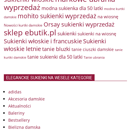
wyprzedaż
modna sukienka dla 50 latki
modne kurtki
mohito sukienki wyprzedaż
na wiosnę
damskie
Orsay sukienki wyprzedaż
Nowości kurtki damskie
sklep ebutik.pl
sukienki
sukienki na wiosnę
Sukienki włoskie i francuskie
Sukienki
włoskie letnie
tanie bluzki
tanie ciuszki damskie
tanie
tanie sukienki dla 50 latki
kurtki damskie
Tanie ubrania
ELEGANCKIE SUKIENKI NA WESELE KATEGORIE
adidas
Akcesoria damskie
Aktualności
Baleriny
Bestsellery
Bielizna damska