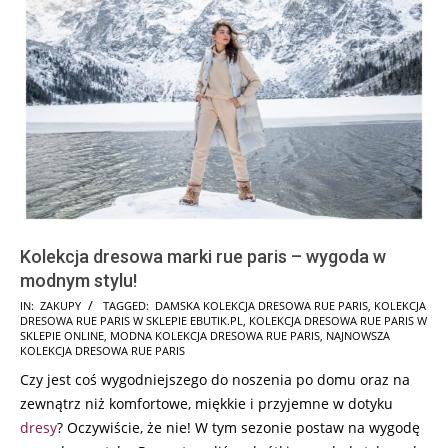
Kolekcja dresowa marki rue paris – wygoda w
modnym stylu!
2025-
IN:
ZAKUPY
TAGGED:
DAMSKA KOLEKCJA DRESOWA RUE PARIS
,
KOLEKCJA
DRESOWA RUE PARIS W SKLEPIE EBUTIK.PL
,
KOLEKCJA DRESOWA RUE PARIS W
08-
SKLEPIE ONLINE
,
MODNA KOLEKCJA DRESOWA RUE PARIS
,
NAJNOWSZA
22
KOLEKCJA DRESOWA RUE PARIS
Czy jest coś wygodniejszego do noszenia po domu oraz na
zewnątrz niż komfortowe, miękkie i przyjemne w dotyku
dresy
? Oczywiście, że nie! W tym sezonie postaw na wygodę