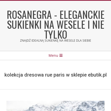
Skip
to
ROSANEGRA - ELEGANCKIE
content
SUKIENKI NA WESELE I NIE
TYLKO
ZNAJDŹ IDEALNĄ SUKIENKĘ NA WESELE DLA SIEBIE
Secondary
Menu
Navigation
Menu
kolekcja dresowa rue paris w sklepie ebutik.pl