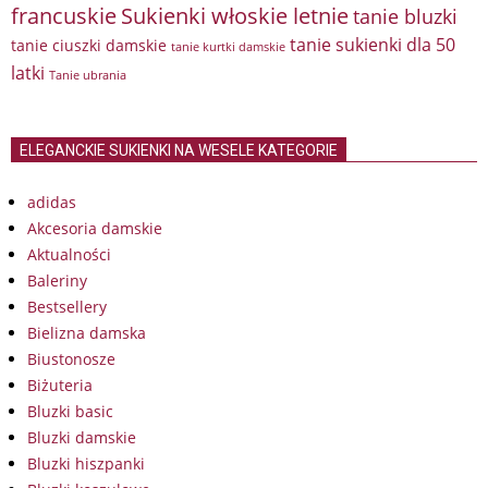
francuskie
Sukienki włoskie letnie
tanie bluzki
tanie sukienki dla 50
tanie ciuszki damskie
tanie kurtki damskie
latki
Tanie ubrania
ELEGANCKIE SUKIENKI NA WESELE KATEGORIE
adidas
Akcesoria damskie
Aktualności
Baleriny
Bestsellery
Bielizna damska
Biustonosze
Biżuteria
Bluzki basic
Bluzki damskie
Bluzki hiszpanki