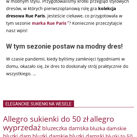
w modnym stylu. Przygotowaliśmy krótki przegląd stylowych
dresów, w których pierwszoplanową rolę gra
kolekcja
dresowa Rue Paris
. Jesteście ciekawe, co przygotowała w
tym sezonie
marka Rue Paris
? Koniecznie przeczytajcie
nasz wpis!
W tym sezonie postaw na modny dres!
W czasie pandemii, kiedy byliśmy zamknięci tygodniami w
domu, okazało się, że dres to doskonały strój praktycznie do
wszystkiego.
…
ELEGANCKIE SUKIENKI NA WESELE
Allegro sukienki do 50 zł
allegro
wyprzedaż
bluzeczka damska
bluzka damskie
bluzki damkie
bluzki dam
bluzki damski
bluzki to 50