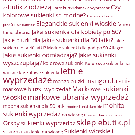
butik z odzieżą
Czy
zł
Carry kurtki damskie wyprzedaż
kolorowe sukienki są modne?
Eleganckie kurtki
Eleganckie sukienki włoskie
fajne i
przejściowe damskie
Jaka sukienka dla kobiety po 50?
tanie ubrania
Jakie sukienki dla 30 latki?
jakie bluzki dla
jakie
sukienki dl a 40 latki? Modne sukienki dla pań po 50 Allegro
Jakie sukienki odmładzają?
Jakie sukienki
wyszczuplają?
kolorowe sukienki
Kolorowe sukienki na
letnie
wiosnę
koszulowe sukienki
wyprzedaże
mango ubrania
mango bluzki
Markowe sukienki
markowe bluzki wyprzedaż
markowe ubrania wyprzedaż
włoskie
mohito
modna sukienka dla 50 latki
modne kurtki damskie
sukienki wyprzedaż
na wiosnę
Nowości kurtki damskie
sklep ebutik.pl
Orsay sukienki wyprzedaż
Sukienki włoskie i
sukienki
sukienki na wiosnę